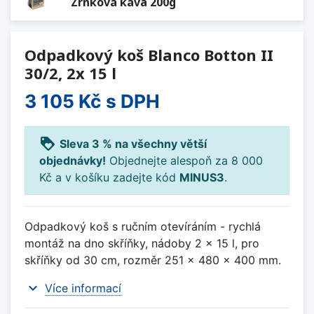
Zrnková káva 200g
Odpadkový koš Blanco Botton II
30/2, 2x 15 l
3 105 Kč
s DPH
loyalty
Sleva 3 % na všechny větší
objednávky!
Objednejte alespoň za 8 000
Kč a v košíku zadejte kód
MINUS3
.
Odpadkový koš s ručním otevíráním - rychlá
montáž na dno skříňky, nádoby 2 x 15 l, pro
skříňky od 30 cm, rozměr 251 x 480 x 400 mm.
expand_more
Více informací