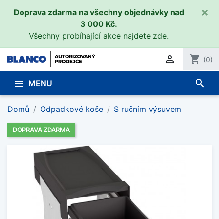
×
Doprava zdarma na všechny objednávky nad
3 000 Kč.
Všechny probíhající akce
najdete zde
.

shopping_cart
(0)
search

MENU
Domů
Odpadkové koše
S ručním výsuvem
DOPRAVA ZDARMA