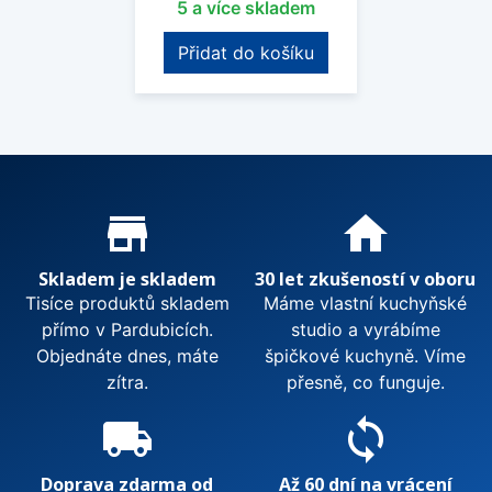
5 a více skladem
Přidat do košíku
Proč nakupovat u nás?
store_mall_directory
home
Skladem je skladem
30 let zkušeností v oboru
Tisíce produktů skladem
Máme vlastní kuchyňské
přímo v Pardubicích.
studio a vyrábíme
Objednáte dnes, máte
špičkové kuchyně. Víme
zítra.
přesně, co funguje.
local_shipping
sync
Doprava zdarma od
Až 60 dní na vrácení