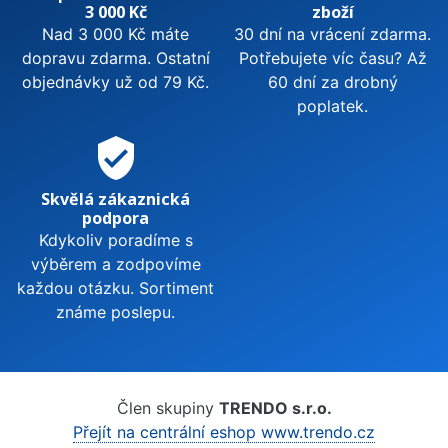
3 000 Kč
zboží
Nad 3 000 Kč máte
30 dní na vrácení zdarma.
dopravu zdarma. Ostatní
Potřebujete víc času? Až
objednávky už od 79 Kč.
60 dní za drobný
poplatek.
verified_user
Skvělá zákaznická
podpora
Kdykoliv poradíme s
výběrem a zodpovíme
každou otázku. Sortiment
známe poslepu.
Člen skupiny
TRENDO s.r.o.
Přejít na centrální eshop www.trendo.cz