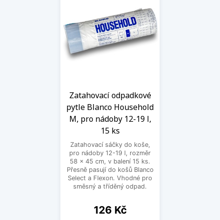
Zatahovací odpadkové
pytle Blanco Household
M, pro nádoby 12-19 l,
15 ks
Zatahovací sáčky do koše,
pro nádoby 12-19 l, rozměr
58 x 45 cm, v balení 15 ks.
Přesně pasují do košů Blanco
Select a Flexon. Vhodné pro
směsný a tříděný odpad.
Cena
126 Kč