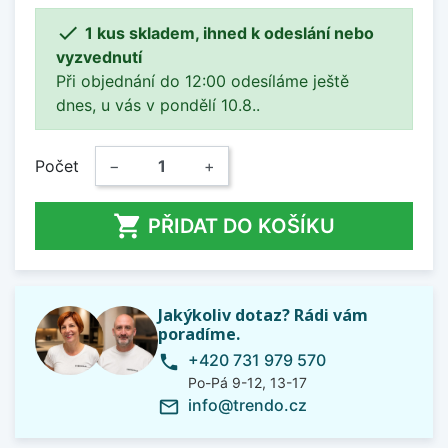

1 kus skladem, ihned k odeslání nebo
vyzvednutí
Při objednání do 12:00 odesíláme ještě
dnes, u vás v pondělí 10.8..
Počet
−
+

PŘIDAT DO KOŠÍKU
Jakýkoliv dotaz? Rádi vám
poradíme.
+420 731 979 570
phone
Po-Pá 9-12, 13-17
info@trendo.cz
mail_outline