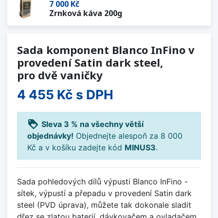
7 000 Kč
Zrnková káva 200g
Sada komponent Blanco InFino v
provedení Satin dark steel,
pro dvě vaničky
4 455 Kč
s DPH
loyalty
Sleva 3 % na všechny větší
objednávky!
Objednejte alespoň za 8 000
Kč a v košíku zadejte kód
MINUS3
.
Sada pohledových dílů výpusti Blanco InFino -
sítek, výpustí a přepadu v provedení Satin dark
steel (PVD úprava), můžete tak dokonale sladit
dřez se zlatou baterií, dávkovačem a ovladačem