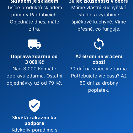
Skladem je skladem
30 let zkušeností v oboru
Tisíce produktů skladem
Máme vlastní kuchyňské
přímo v Pardubicích.
studio a vyrábíme
Objednáte dnes, máte
špičkové kuchyně. Víme
zítra.
přesně, co funguje.
local_shipping
sync
Doprava zdarma od
Až 60 dní na vrácení
3 000 Kč
zboží
Nad 3 000 Kč máte
30 dní na vrácení zdarma.
dopravu zdarma. Ostatní
Potřebujete víc času? Až
objednávky už od 79 Kč.
60 dní za drobný
poplatek.
verified_user
Skvělá zákaznická
podpora
Kdykoliv poradíme s