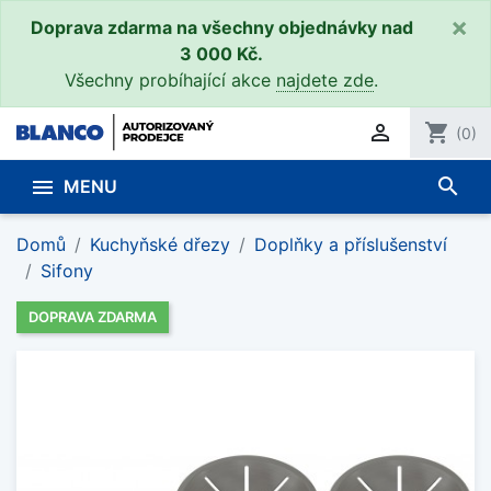
×
Doprava zdarma na všechny objednávky nad
3 000 Kč.
Všechny probíhající akce
najdete zde
.

shopping_cart
(0)
search

MENU
Domů
Kuchyňské dřezy
Doplňky a příslušenství
Sifony
DOPRAVA ZDARMA