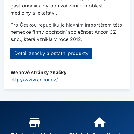
gastronomii a výrobu zařízení pro oblast
medicíny a lékařství.
Pro Českou republiku je hlavním importérem této
německé firmy obchodní společnost Ancor CZ
s.r.o., která vznikla v roce 2012.
Detail značky a ostatní produkty
Webové stránky značky
http://www.ancor.cz/
Proč nakupovat u nás?
store_mall_directory
home