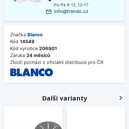
Po-Pá 9-12, 13-17
info@trendo.cz
mail_outline
Značka
Blanco
Kód
14549
Kód výrobce
206901
Záruka
24 měsíců
Zboží pochází z oficiální distribuce pro ČR

Další varianty