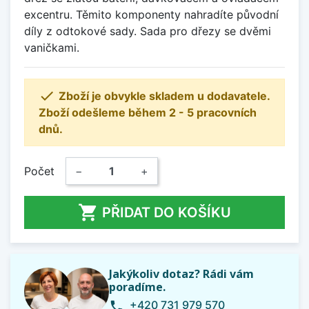
excentru. Těmito komponenty nahradíte původní
díly z odtokové sady. Sada pro dřezy se dvěmi
vaničkami.

Zboží je obvykle skladem u dodavatele.
Zboží odešleme během 2 - 5 pracovních
dnů.
Počet
−
+

PŘIDAT DO KOŠÍKU
Jakýkoliv dotaz? Rádi vám
poradíme.
+420 731 979 570
phone