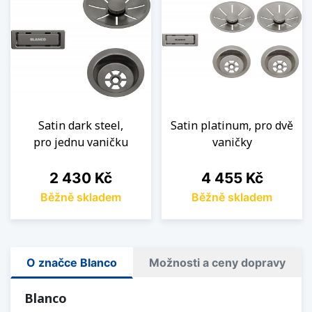
Satin dark steel,
Satin platinum, pro dvě
pro jednu vaničku
vaničky
Cena
Cena
2 430 Kč
4 455 Kč
Běžně skladem
Běžně skladem
O značce Blanco
Možnosti a ceny dopravy
Blanco