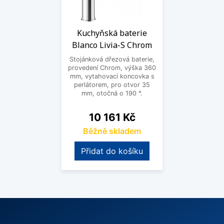
Kuchyňská baterie
Blanco Livia-S Chrom
Stojánková dřezová baterie,
provedení Chrom, výška 360
mm, vytahovací koncovka s
perlátorem, pro otvor 35
mm, otočná o 190 °.
Cena
10 161 Kč
Běžně skladem
Přidat do košíku