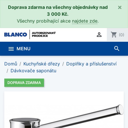
×
Doprava zdarma na všechny objednávky nad
3 000 Kč.
Všechny probíhající akce
najdete zde
.

shopping_cart
(0)
search

MENU
Domů
Kuchyňské dřezy
Doplňky a příslušenství
Dávkovače saponátu
DOPRAVA ZDARMA