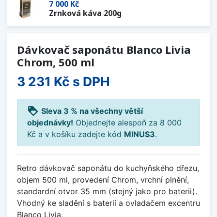
7 000 Kč
Zrnková káva 200g
Dávkovač saponátu Blanco Livia
Chrom, 500 ml
3 231 Kč
s DPH
loyalty
Sleva 3 % na všechny větší
objednávky!
Objednejte alespoň za 8 000
Kč a v košíku zadejte kód
MINUS3
.
Retro dávkovač saponátu do kuchyňského dřezu,
objem 500 ml, provedení Chrom, vrchní plnění,
standardní otvor 35 mm (stejný jako pro baterii).
Vhodný ke sladění s baterií a ovladačem excentru
Blanco Livia.