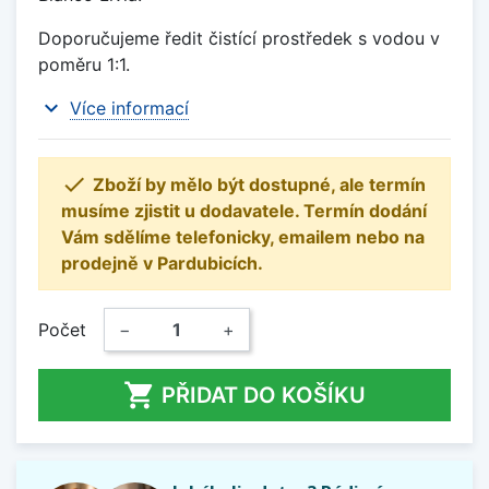
Doporučujeme ředit čistící prostředek s vodou v
poměru 1:1.
expand_more
Více informací

Zboží by mělo být dostupné, ale termín
musíme zjistit u dodavatele. Termín dodání
Vám sdělíme telefonicky, emailem nebo na
prodejně v Pardubicích.
Počet
−
+

PŘIDAT DO KOŠÍKU