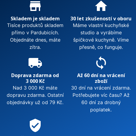
Proč nakupovat u nás?
store_mall_directory
home
Skladem je skladem
30 let zkušeností v oboru
Tisíce produktů skladem
Máme vlastní kuchyňské
přímo v Pardubicích.
studio a vyrábíme
Objednáte dnes, máte
špičkové kuchyně. Víme
zítra.
přesně, co funguje.
local_shipping
sync
Doprava zdarma od
Až 60 dní na vrácení
3 000 Kč
zboží
Nad 3 000 Kč máte
30 dní na vrácení zdarma.
dopravu zdarma. Ostatní
Potřebujete víc času? Až
objednávky už od 79 Kč.
60 dní za drobný
poplatek.
verified_user