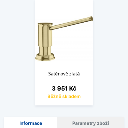
Saténově zlatá
Cena
3 951 Kč
Běžně skladem
Informace
Parametry zboží