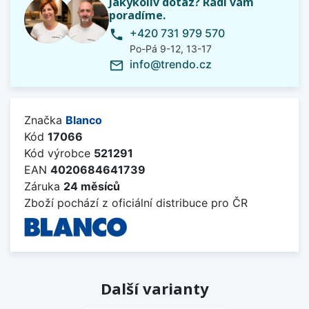
Jakýkoliv dotaz? Rádi vám
poradíme.
+420 731 979 570
phone
Po-Pá 9-12, 13-17
info@trendo.cz
mail_outline
Značka
Blanco
Kód
17066
Kód výrobce
521291
EAN
4020684641739
Záruka
24 měsíců
Zboží pochází z oficiální distribuce pro ČR
Další varianty