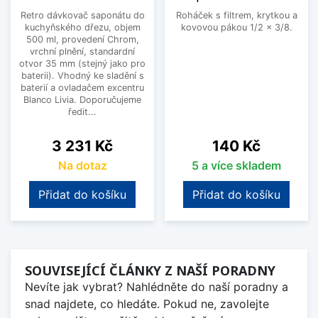
Retro dávkovač saponátu do
Roháček s filtrem, krytkou a
kuchyňského dřezu, objem
kovovou pákou 1/2 x 3/8.
500 ml, provedení Chrom,
vrchní plnění, standardní
otvor 35 mm (stejný jako pro
baterii). Vhodný ke sladění s
baterií a ovladačem excentru
Blanco Livia. Doporučujeme
ředit...
Cena
Cena
3 231 Kč
140 Kč
Na dotaz
5 a více skladem
Přidat do košíku
Přidat do košíku
SOUVISEJÍCÍ ČLÁNKY Z NAŠÍ PORADNY
Nevíte jak vybrat? Nahlédněte do naší poradny a
snad najdete, co hledáte. Pokud ne, zavolejte