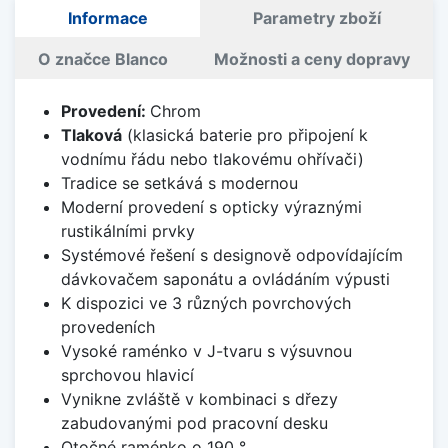
Informace
Parametry zboží
O značce Blanco
Možnosti a ceny dopravy
Provedení:
Chrom
Tlaková
(klasická baterie pro připojení k
vodnímu řádu nebo tlakovému ohřívači)
Tradice se setkává s modernou
Moderní provedení s opticky výraznými
rustikálními prvky
Systémové řešení s designově odpovídajícím
dávkovačem saponátu a ovládáním výpusti
K dispozici ve 3 různých povrchových
provedeních
Vysoké raménko v J-tvaru s výsuvnou
sprchovou hlavicí
Vynikne zvláště v kombinaci s dřezy
zabudovanými pod pracovní desku
Otočné raménko o 190 °