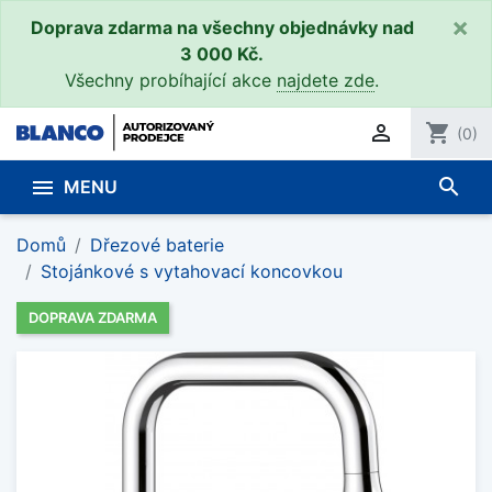
×
Doprava zdarma na všechny objednávky nad
3 000 Kč.
Všechny probíhající akce
najdete zde
.

shopping_cart
(0)
search

MENU
Domů
Dřezové baterie
Stojánkové s vytahovací koncovkou
DOPRAVA ZDARMA