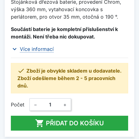
Stojánková dřezová baterie, provedení Chrom,
výška 360 mm, vytahovací koncovka s
perlátorem, pro otvor 35 mm, otočná o 190 °.
Součástí baterie je kompletní příslušenství k
montáži. Není třeba nic dokupovat.
expand_more
Více informací

Zboží je obvykle skladem u dodavatele.
Zboží odešleme během 2 - 5 pracovních
dnů.
Počet
−
+

PŘIDAT DO KOŠÍKU