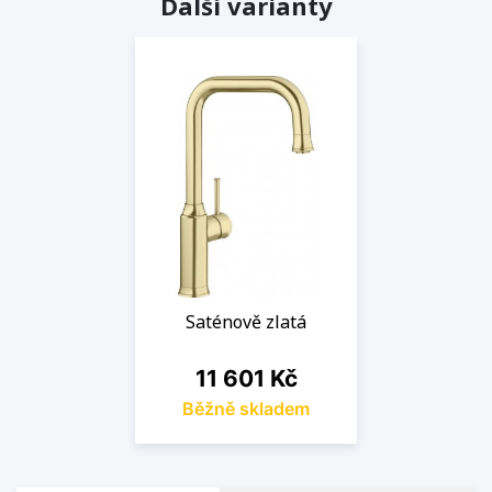
Další varianty
Saténově zlatá
Cena
11 601 Kč
Běžně skladem