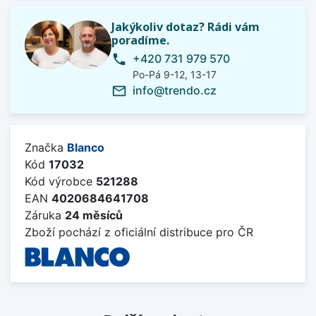
Jakýkoliv dotaz? Rádi vám
poradíme.
+420 731 979 570
phone
Po-Pá 9-12, 13-17
info@trendo.cz
mail_outline
Značka
Blanco
Kód
17032
Kód výrobce
521288
EAN
4020684641708
Záruka
24 měsíců
Zboží pochází z oficiální distribuce pro ČR