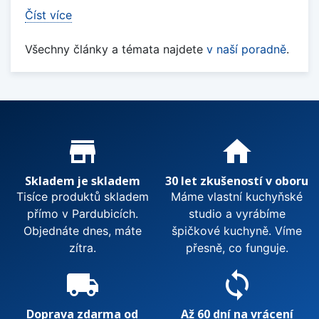
Číst více
Všechny články a témata najdete
v naší poradně
.
Proč nakupovat u nás?
store_mall_directory
home
Skladem je skladem
30 let zkušeností v oboru
Tisíce produktů skladem
Máme vlastní kuchyňské
přímo v Pardubicích.
studio a vyrábíme
Objednáte dnes, máte
špičkové kuchyně. Víme
zítra.
přesně, co funguje.
local_shipping
sync
Doprava zdarma od
Až 60 dní na vrácení