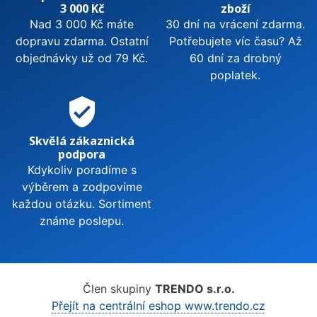
3 000 Kč
zboží
Nad 3 000 Kč máte
30 dní na vrácení zdarma.
dopravu zdarma. Ostatní
Potřebujete víc času? Až
objednávky už od 79 Kč.
60 dní za drobný
poplatek.
verified_user
Skvělá zákaznická
podpora
Kdykoliv poradíme s
výběrem a zodpovíme
každou otázku. Sortiment
známe poslepu.
Člen skupiny
TRENDO s.r.o.
Přejít na centrální eshop www.trendo.cz