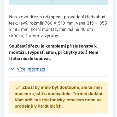
Nerezový dřez s odkapem, provedení Hedvábný
lesk, levý, rozměr 780 x 510 mm, vana 315 x 355
x 195 mm, horní montáž, minimálně 40 cm
skříňka, 1 otvor z výroby.
Součástí dřezu je kompletní příslušenství k
montáži. (výpusť, sifon, příchytky atd.) Není
třeba nic dokupovat.
expand_more
Více informací

Zboží by mělo být dostupné, ale termín
musíme zjistit u dodavatele. Termín dodání
Vám sdělíme telefonicky, emailem nebo na
prodejně v Pardubicích.