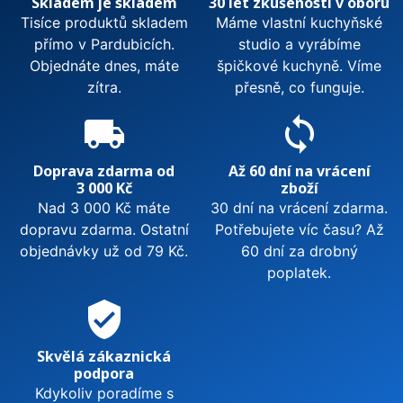
Skladem je skladem
30 let zkušeností v oboru
Tisíce produktů skladem
Máme vlastní kuchyňské
přímo v Pardubicích.
studio a vyrábíme
Objednáte dnes, máte
špičkové kuchyně. Víme
zítra.
přesně, co funguje.
local_shipping
sync
Doprava zdarma od
Až 60 dní na vrácení
3 000 Kč
zboží
Nad 3 000 Kč máte
30 dní na vrácení zdarma.
dopravu zdarma. Ostatní
Potřebujete víc času? Až
objednávky už od 79 Kč.
60 dní za drobný
poplatek.
verified_user
Skvělá zákaznická
podpora
Kdykoliv poradíme s