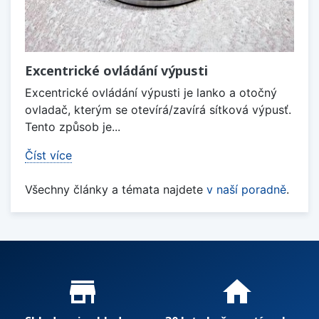
Excentrické ovládání výpusti
Excentrické ovládání výpusti je lanko a otočný
ovladač, kterým se otevírá/zavírá sítková výpusť.
Tento způsob je...
Číst více
Všechny články a témata najdete
v naší poradně
.
Proč nakupovat u nás?
store_mall_directory
home