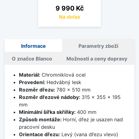
Cena
9 990 Kč
Na dotaz
Informace
Parametry zboží
O značce Blanco
Možnosti a ceny dopravy
Materiál:
Chromniklová ocel
Provedení:
Hedvábný lesk
Rozměr dřezu:
780 x 510 mm
Rozměr dřezové nádoby:
315 x 355 x 195
mm
Minimální šířka skříňky:
400 mm
Způsob montáže:
Horní, dřez je usazen nad
pracovní desku
Orientace dřezu:
Levý (vana dřezu vlevo)