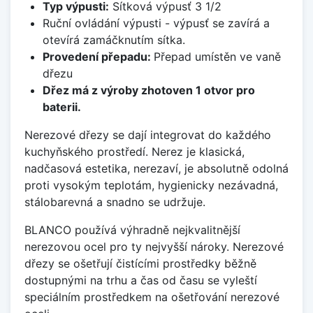
Typ výpusti:
Sítková výpusť 3 1/2
Ruční ovládání výpusti - výpusť se zavírá a
otevírá zamáčknutím sítka.
Provedení přepadu:
Přepad umístěn ve vaně
dřezu
Dřez má z výroby zhotoven 1 otvor pro
baterii.
Nerezové dřezy se dají integrovat do každého
kuchyňského prostředí. Nerez je klasická,
nadčasová estetika, nerezaví, je absolutně odolná
proti vysokým teplotám, hygienicky nezávadná,
stálobarevná a snadno se udržuje.
BLANCO používá výhradně nejkvalitnější
nerezovou ocel pro ty nejvyšší nároky. Nerezové
dřezy se ošetřují čistícími prostředky běžně
dostupnými na trhu a čas od času se vyleští
speciálním prostředkem na ošetřování nerezové