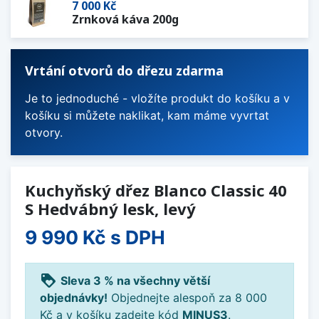
7 000 Kč
Zrnková káva 200g
Vrtání otvorů do dřezu zdarma
Je to jednoduché - vložíte produkt do košíku a v
košíku si můžete naklikat, kam máme vyvrtat
otvory.
Kuchyňský dřez Blanco Classic 40
S Hedvábný lesk, levý
9 990 Kč
s DPH
loyalty
Sleva 3 % na všechny větší
objednávky!
Objednejte alespoň za 8 000
Kč a v košíku zadejte kód
MINUS3
.