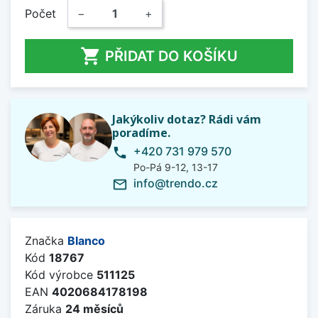
Počet
−
+

PŘIDAT DO KOŠÍKU
Jakýkoliv dotaz? Rádi vám
poradíme.
+420 731 979 570
phone
Po-Pá 9-12, 13-17
info@trendo.cz
mail_outline
Značka
Blanco
Kód
18767
Kód výrobce
511125
EAN
4020684178198
Záruka
24 měsíců