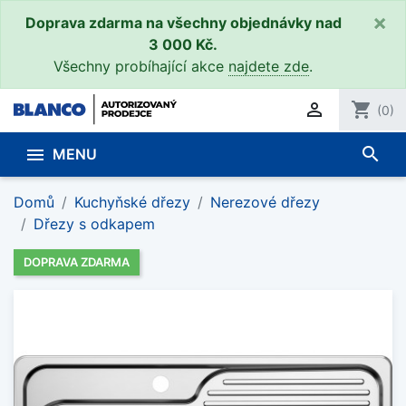
×
Doprava zdarma na všechny objednávky nad
3 000 Kč.
Všechny probíhající akce
najdete zde
.

shopping_cart
(0)
search

MENU
Domů
Kuchyňské dřezy
Nerezové dřezy
Dřezy s odkapem
DOPRAVA ZDARMA