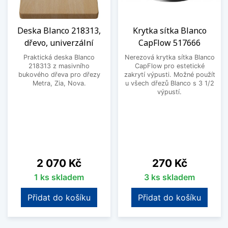
Deska Blanco 218313,
Krytka sítka Blanco
dřevo, univerzální
CapFlow 517666
Praktická deska Blanco
Nerezová krytka sítka Blanco
218313 z masivního
CapFlow pro estetické
bukového dřeva pro dřezy
zakrytí výpusti. Možné použít
Metra, Zia, Nova.
u všech dřezů Blanco s 3 1/2
výpustí.
Cena
Cena
2 070 Kč
270 Kč
1 ks skladem
3 ks skladem
Přidat do košíku
Přidat do košíku