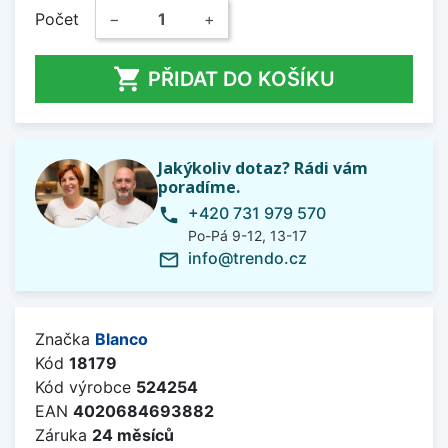
Počet
−
+

PŘIDAT DO KOŠÍKU
Jakýkoliv dotaz? Rádi vám
poradíme.
+420 731 979 570
phone
Po-Pá 9-12, 13-17
info@trendo.cz
mail_outline
Značka
Blanco
Kód
18179
Kód výrobce
524254
EAN
4020684693882
Záruka
24 měsíců