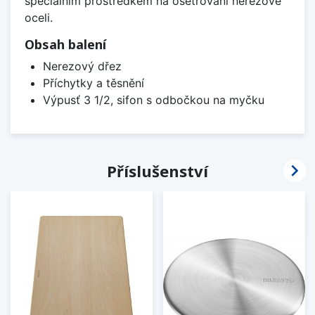
speciálním prostředkem na ošetřování nerezové
oceli.
Obsah balení
Nerezový dřez
Příchytky a těsnění
Výpusť 3 1/2, sifon s odbočkou na myčku

Příslušenství