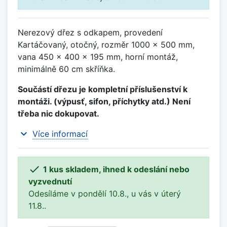
Nerezový dřez s odkapem, provedení
Kartáčovaný, otočný, rozměr 1000 x 500 mm,
vana 450 x 400 x 195 mm, horní montáž,
minimálně 60 cm skříňka.
Součástí dřezu je kompletní příslušenství k
montáži. (výpusť, sifon, příchytky atd.) Není
třeba nic dokupovat.
expand_more
Více informací

1 kus skladem, ihned k odeslání nebo
vyzvednutí
Odesíláme v pondělí 10.8., u vás v úterý
11.8..