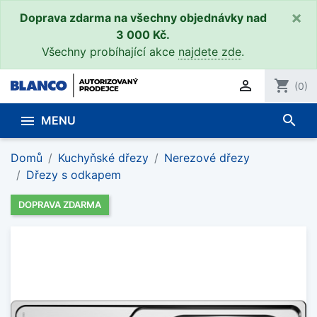
×
Doprava zdarma na všechny objednávky nad
3 000 Kč.
Všechny probíhající akce
najdete zde
.

shopping_cart
(0)
search

MENU
Domů
Kuchyňské dřezy
Nerezové dřezy
Dřezy s odkapem
DOPRAVA ZDARMA