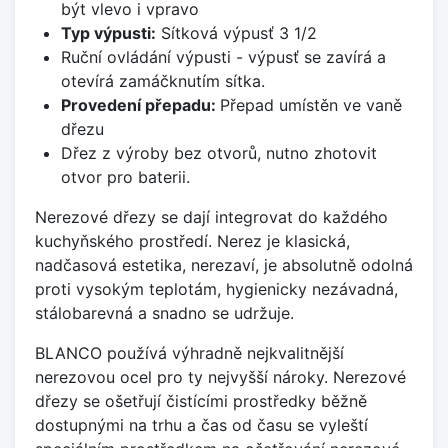
být vlevo i vpravo
Typ výpusti:
Sítková výpusť 3 1/2
Ruční ovládání výpusti - výpusť se zavírá a
otevírá zamáčknutím sítka.
Provedení přepadu:
Přepad umístěn ve vaně
dřezu
Dřez z výroby bez otvorů, nutno zhotovit
otvor pro baterii.
Nerezové dřezy se dají integrovat do každého
kuchyňského prostředí. Nerez je klasická,
nadčasová estetika, nerezaví, je absolutně odolná
proti vysokým teplotám, hygienicky nezávadná,
stálobarevná a snadno se udržuje.
BLANCO používá výhradně nejkvalitnější
nerezovou ocel pro ty nejvyšší nároky. Nerezové
dřezy se ošetřují čistícími prostředky běžně
dostupnými na trhu a čas od času se vyleští