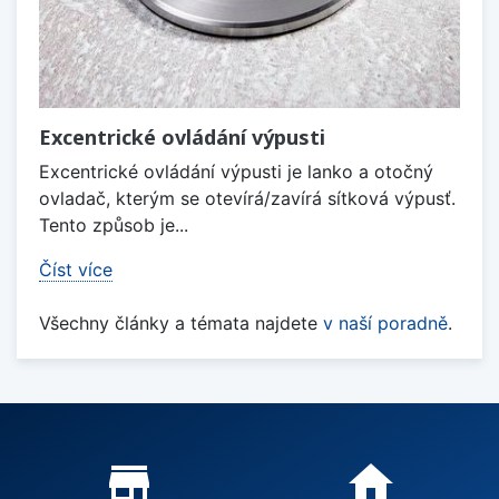
Excentrické ovládání výpusti
Excentrické ovládání výpusti je lanko a otočný
ovladač, kterým se otevírá/zavírá sítková výpusť.
Tento způsob je...
Číst více
Všechny články a témata najdete
v naší poradně
.
Proč nakupovat u nás?
store_mall_directory
home