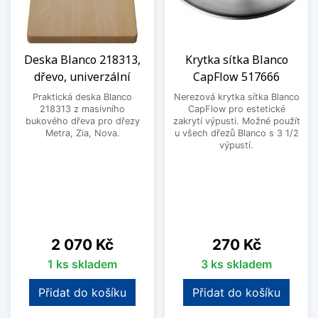
Deska Blanco 218313,
Krytka sítka Blanco
dřevo, univerzální
CapFlow 517666
Praktická deska Blanco
Nerezová krytka sítka Blanco
218313 z masivního
CapFlow pro estetické
bukového dřeva pro dřezy
zakrytí výpusti. Možné použít
Metra, Zia, Nova.
u všech dřezů Blanco s 3 1/2
výpustí.
Cena
Cena
2 070 Kč
270 Kč
1 ks skladem
3 ks skladem
Přidat do košíku
Přidat do košíku