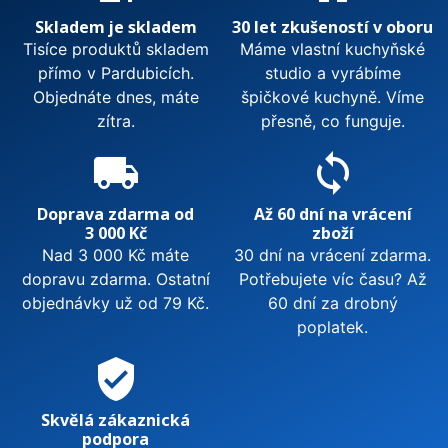
Skladem je skladem
30 let zkušeností v oboru
Tisíce produktů skladem
Máme vlastní kuchyňské
přímo v Pardubicích.
studio a vyrábíme
Objednáte dnes, máte
špičkové kuchyně. Víme
zítra.
přesně, co funguje.
local_shipping
sync
Doprava zdarma od
Až 60 dní na vrácení
3 000 Kč
zboží
Nad 3 000 Kč máte
30 dní na vrácení zdarma.
dopravu zdarma. Ostatní
Potřebujete víc času? Až
objednávky už od 79 Kč.
60 dní za drobný
poplatek.
verified_user
Skvělá zákaznická
podpora