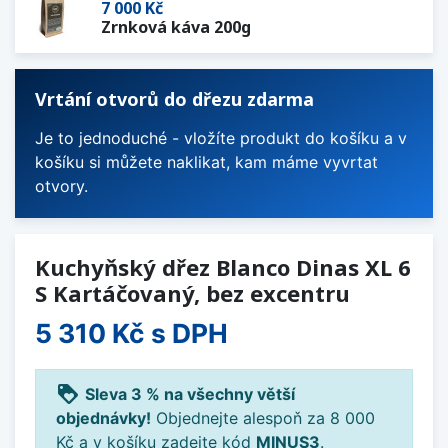
7 000 Kč
Zrnková káva 200g
Vrtání otvorů do dřezu zdarma
Je to jednoduché - vložíte produkt do košíku a v
košíku si můžete naklikat, kam máme vyvrtat
otvory.
Kuchyňský dřez Blanco Dinas XL 6
S Kartáčovaný, bez excentru
5 310 Kč
s DPH
loyalty
Sleva 3 % na všechny větší
objednávky!
Objednejte alespoň za 8 000
Kč a v košíku zadejte kód
MINUS3
.