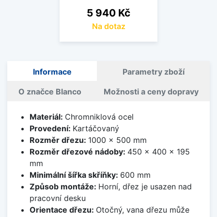
Cena
5 940 Kč
Na dotaz
Informace
Parametry zboží
O značce Blanco
Možnosti a ceny dopravy
Materiál:
Chromniklová ocel
Provedení:
Kartáčovaný
Rozměr dřezu:
1000 x 500 mm
Rozměr dřezové nádoby:
450 x 400 x 195
mm
Minimální šířka skříňky:
600 mm
Způsob montáže:
Horní, dřez je usazen nad
pracovní desku
Orientace dřezu:
Otočný, vana dřezu může