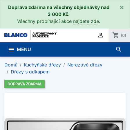
×
Doprava zdarma na všechny objednávky nad
3 000 Kč.
Všechny probíhající akce
najdete zde
.

shopping_cart
(0)
search

MENU
Domů
Kuchyňské dřezy
Nerezové dřezy
Dřezy s odkapem
DOPRAVA ZDARMA