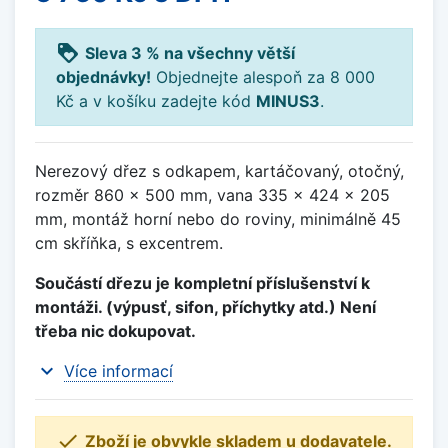
loyalty
Sleva 3 % na všechny větší
objednávky!
Objednejte alespoň za 8 000
Kč a v košíku zadejte kód
MINUS3
.
Nerezový dřez s odkapem, kartáčovaný, otočný,
rozměr 860 x 500 mm, vana 335 x 424 x 205
mm, montáž horní nebo do roviny, minimálně 45
cm skříňka, s excentrem.
Součástí dřezu je kompletní příslušenství k
montáži. (výpusť, sifon, příchytky atd.) Není
třeba nic dokupovat.
expand_more
Více informací

Zboží je obvykle skladem u dodavatele.