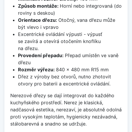
Způsob montáže:
Horní nebo integrovaná (do
roviny s deskou)
Orientace dřezu:
Otočný, vana dřezu může
být vlevo i vpravo
Excentrické ovládání výpusti - výpusť
se zavírá a otevírá otočením knoflíku
na dřezu.
Provedení přepadu:
Přepad umístěn ve vaně
dřezu
Rozměr výřezu:
840 x 480 mm R15 mm
Dřez z výroby bez otvorů, nutno zhotovit
otvory pro baterii a excentrické ovládání.
Nerezové dřezy se dají integrovat do každého
kuchyňského prostředí. Nerez je klasická,
nadčasová estetika, nerezaví, je absolutně odolná
proti vysokým teplotám, hygienicky nezávadná,
stálobarevná a snadno se udržuje.