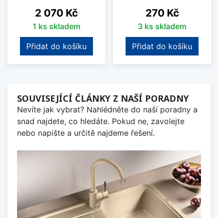
Cena
Cena
2 070 Kč
270 Kč
1 ks skladem
3 ks skladem
Přidat do košíku
Přidat do košíku
SOUVISEJÍCÍ ČLÁNKY Z NAŠÍ PORADNY
Nevíte jak vybrat? Nahlédněte do naší poradny a
snad najdete, co hledáte. Pokud ne, zavolejte
nebo napište a určitě najdeme řešení.