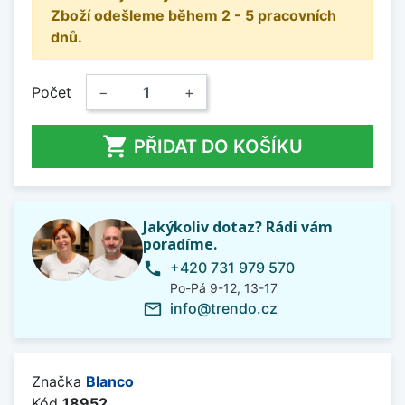
Zboží odešleme během 2 - 5 pracovních
dnů.
Počet
−
+

PŘIDAT DO KOŠÍKU
Jakýkoliv dotaz? Rádi vám
poradíme.
+420 731 979 570
phone
Po-Pá 9-12, 13-17
info@trendo.cz
mail_outline
Značka
Blanco
Kód
18952