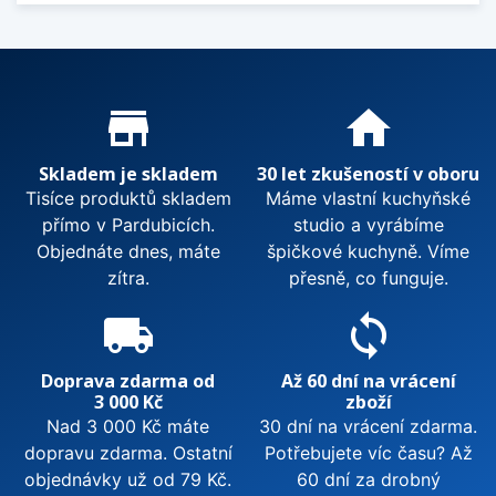
Proč nakupovat u nás?
store_mall_directory
home
Skladem je skladem
30 let zkušeností v oboru
Tisíce produktů skladem
Máme vlastní kuchyňské
přímo v Pardubicích.
studio a vyrábíme
Objednáte dnes, máte
špičkové kuchyně. Víme
zítra.
přesně, co funguje.
local_shipping
sync
Doprava zdarma od
Až 60 dní na vrácení
3 000 Kč
zboží
Nad 3 000 Kč máte
30 dní na vrácení zdarma.
dopravu zdarma. Ostatní
Potřebujete víc času? Až
objednávky už od 79 Kč.
60 dní za drobný