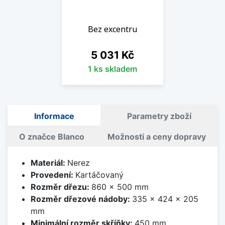
Bez excentru
Cena
5 031 Kč
1 ks skladem
Informace
Parametry zboží
O značce Blanco
Možnosti a ceny dopravy
Materiál:
Nerez
Provedení:
Kartáčovaný
Rozměr dřezu:
860 x 500 mm
Rozměr dřezové nádoby:
335 x 424 x 205
mm
Minimální rozměr skříňky:
450 mm