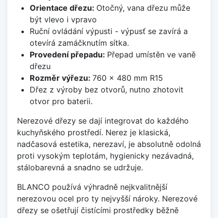
Orientace dřezu:
Otočný, vana dřezu může
být vlevo i vpravo
Ruční ovládání výpusti - výpusť se zavírá a
otevírá zamáčknutím sítka.
Provedení přepadu:
Přepad umístěn ve vaně
dřezu
Rozměr výřezu:
760 x 480 mm R15
Dřez z výroby bez otvorů, nutno zhotovit
otvor pro baterii.
Nerezové dřezy se dají integrovat do každého
kuchyňského prostředí. Nerez je klasická,
nadčasová estetika, nerezaví, je absolutně odolná
proti vysokým teplotám, hygienicky nezávadná,
stálobarevná a snadno se udržuje.
BLANCO používá výhradně nejkvalitnější
nerezovou ocel pro ty nejvyšší nároky. Nerezové
dřezy se ošetřují čistícími prostředky běžně