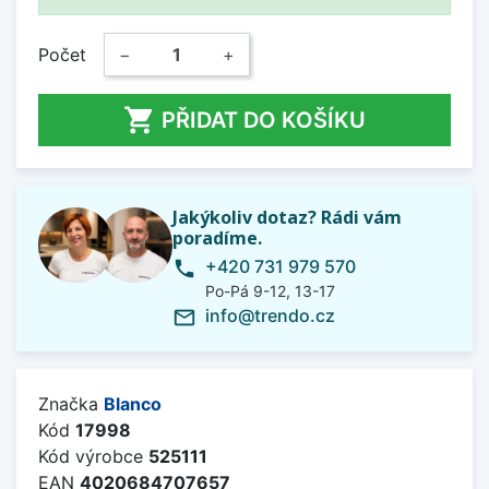
Počet
−
+

PŘIDAT DO KOŠÍKU
Jakýkoliv dotaz? Rádi vám
poradíme.
+420 731 979 570
phone
Po-Pá 9-12, 13-17
info@trendo.cz
mail_outline
Značka
Blanco
Kód
17998
Kód výrobce
525111
EAN
4020684707657