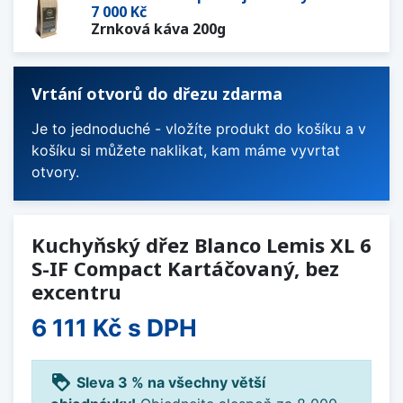
7 000 Kč
Zrnková káva 200g
Vrtání otvorů do dřezu zdarma
Je to jednoduché - vložíte produkt do košíku a v
košíku si můžete naklikat, kam máme vyvrtat
otvory.
Kuchyňský dřez Blanco Lemis XL 6
S-IF Compact Kartáčovaný, bez
excentru
6 111 Kč
s DPH
loyalty
Sleva 3 % na všechny větší