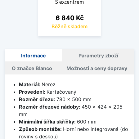
S excentrem
Cena
6 840 Kč
Běžně skladem
Informace
Parametry zboží
O značce Blanco
Možnosti a ceny dopravy
Materiál:
Nerez
Provedení:
Kartáčovaný
Rozměr dřezu:
780 x 500 mm
Rozměr dřezové nádoby:
450 x 424 x 205
mm
Minimální šířka skříňky:
600 mm
Způsob montáže:
Horní nebo integrovaná (do
roviny s deskou)