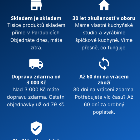
Proč nakupovat u nás?
store_mall_directory
home
Skladem je skladem
30 let zkušeností v oboru
Tisíce produktů skladem
Máme vlastní kuchyňské
přímo v Pardubicích.
studio a vyrábíme
Objednáte dnes, máte
špičkové kuchyně. Víme
zítra.
přesně, co funguje.
local_shipping
sync
Doprava zdarma od
Až 60 dní na vrácení
3 000 Kč
zboží
Nad 3 000 Kč máte
30 dní na vrácení zdarma.
dopravu zdarma. Ostatní
Potřebujete víc času? Až
objednávky už od 79 Kč.
60 dní za drobný
poplatek.
verified_user