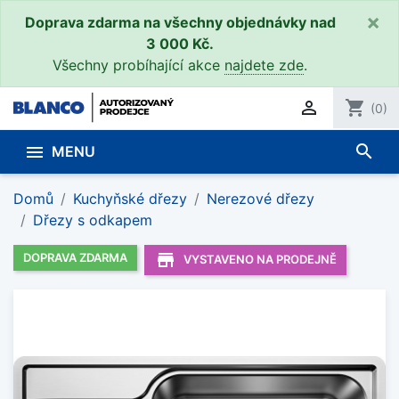
×
Doprava zdarma na všechny objednávky nad
3 000 Kč.
Všechny probíhající akce
najdete zde
.

shopping_cart
(0)
search

MENU
Domů
Kuchyňské dřezy
Nerezové dřezy
Dřezy s odkapem
store_mall_directory
DOPRAVA ZDARMA
VYSTAVENO NA PRODEJNĚ