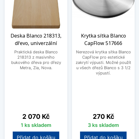
Deska Blanco 218313,
Krytka sítka Blanco
dřevo, univerzální
CapFlow 517666
Praktická deska Blanco
Nerezová krytka sítka Blanco
218313 z masivního
CapFlow pro estetické
bukového dřeva pro dřezy
zakrytí výpusti. Možné použít
Metra, Zia, Nova.
u všech dřezů Blanco s 3 1/2
výpustí.
Cena
Cena
2 070 Kč
270 Kč
1 ks skladem
3 ks skladem
Přidat do košíku
Přidat do košíku