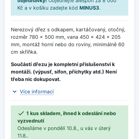
objednávky!
Objednejte alespoň za 8 000
Kč a v košíku zadejte kód
MINUS3
.
Nerezový dřez s odkapem, kartáčovaný, otočný,
rozměr 780 x 500 mm, vana 450 x 424 x 205
mm, montáž horní nebo do roviny, minimálně 60
cm skříňka.
Součástí dřezu je kompletní příslušenství k
montáži. (výpusť, sifon, příchytky atd.) Není
třeba nic dokupovat.
expand_more
Více informací

1 kus skladem, ihned k odeslání nebo
vyzvednutí
Odesíláme v pondělí 10.8., u vás v úterý
11.8..