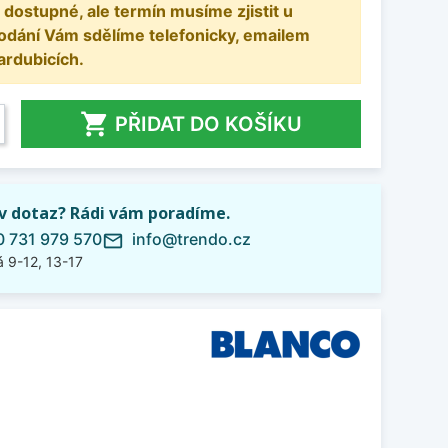
 dostupné, ale termín musíme zjistit u
odání Vám sdělíme telefonicky, emailem
ardubicích.

PŘIDAT DO KOŠÍKU
iv dotaz? Rádi vám poradíme.
 731 979 570
info@trendo.cz
mail_outline
 9-12, 13-17