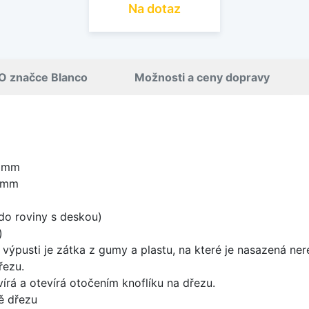
Na dotaz
O značce Blanco
Možnosti a ceny dopravy
0 mm
0 mm
do roviny s deskou)
)
 výpusti je zátka z gumy a plastu, na které je nasazená ne
řezu.
írá a otevírá otočením knoflíku na dřezu.
ě dřezu