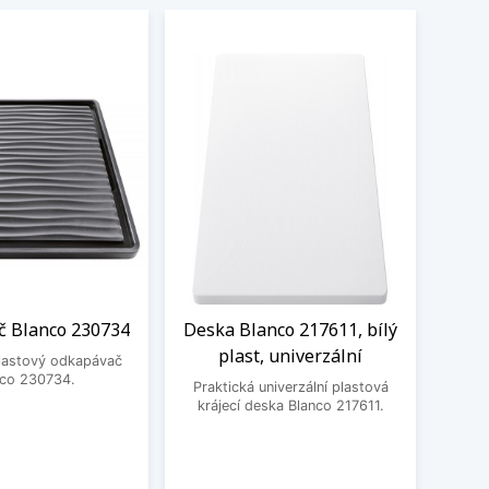
 Blanco 230734
Deska Blanco 217611, bílý
Odka
plast, univerzální
plastový odkapávač
nco 230734.
Praktická univerzální plastová
Prak
krájecí deska Blanco 217611.
od