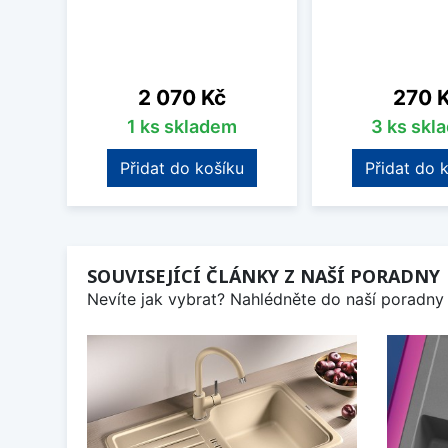
Cena
Cena
2 070 Kč
270 
1 ks skladem
3 ks skl
Přidat do košíku
Přidat do 
SOUVISEJÍCÍ ČLÁNKY Z NAŠÍ PORADNY
Nevíte jak vybrat? Nahlédněte do naší poradny 