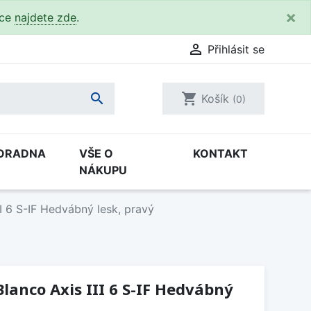
×
kce
najdete zde
.

Přihlásit se

shopping_cart
Košík
(0)
ORADNA
VŠE O
KONTAKT
NÁKUPU
I 6 S-IF Hedvábný lesk, pravý
lanco Axis III 6 S-IF Hedvábný