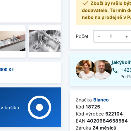

Zboží by mělo být
dodavatele. Termín d
nebo na prodejně v P
Počet
−
+
Jakýkol
000 Kč
+420
phone
Po-Pá
adjust
Značka
Blanco
Kód
18725
 v košíku
Kód výrobce
522104
EAN
4020684658584
Záruka
24 měsíců