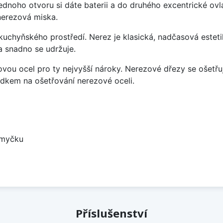
ednoho otvoru si dáte baterii a do druhého excentrické ovl
 nerezová miska.
uchyňského prostředí. Nerez je klasická, nadčasová esteti
a snadno se udržuje.
vou ocel pro ty nejvyšší nároky. Nerezové dřezy se ošetřu
ředkem na ošetřování nerezové oceli.
 myčku
Příslušenství