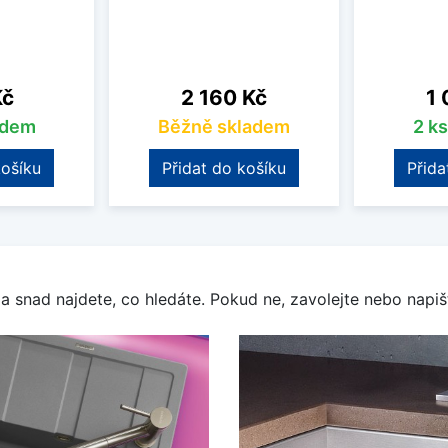
Cena
Ce
Kč
2 160 Kč
1 
adem
Běžně skladem
2 k
košíku
Přidat do košíku
Přida
a snad najdete, co hledáte. Pokud ne, zavolejte nebo napišt