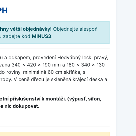
PH
hny větší objednávky!
Objednejte alespoň
ku zadejte kód
MINUS3
.
u a odkapem, provedení Hedvábný lesk, pravý,
vana 340 x 420 x 190 mm a 180 x 340 x 130
o roviny, minimálně 60 cm skříňka, s
roby. V ceně dřezu je skleněná krájecí deska a
tní příslušenství k montáži. (výpusť, sifon,
ba nic dokupovat.