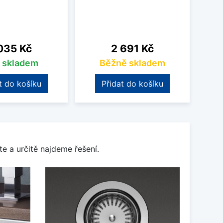
na
Cena
035 Kč
2 691 Kč
s skladem
Běžně skladem
t do košíku
Přidat do košíku
e a určitě najdeme řešení.