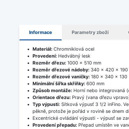
Informace
Parametry zboží
Materiál:
Chromniklová ocel
Provedení:
Hedvábný lesk
Rozměr dřezu:
1000 x 510 mm
Rozměr dřezové nádoby:
340 x 420 x 19
Rozměr dřezové vaničky:
180 x 340 x 13
Minimální šířka skříňky:
600 mm
Způsob montáže:
Horní nebo integrovaná (
Orientace dřezu:
Pravý (vana dřezu vpravo
Typ výpusti:
Sítková výpusť 3 1/2 inFino. Ve
pěkně, protože je pořád v rovině se dnem d
Excentrické ovládání výpusti - výpusť se zav
Provedení přepadu:
Přepad umístěn ve van