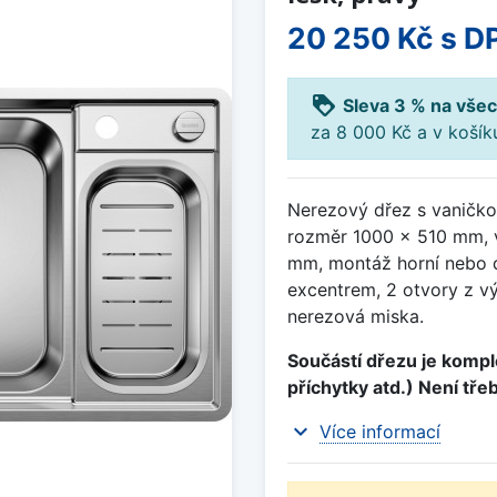
20 250 Kč
s D
loyalty
Sleva 3 % na všec
za 8 000 Kč a v koší
Nerezový dřez s vaničko
rozměr 1000 x 510 mm, 
mm, montáž horní nebo d
excentrem, 2 otvory z vý
nerezová miska.
Součástí dřezu je komple
příchytky atd.) Není tře
expand_more
Více informací