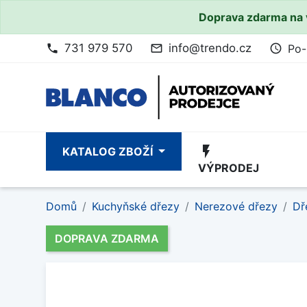
Doprava zdarma na 
731 979 570
info@trendo.cz
Po-
phone
mail_outline
access_time
flash_on
KATALOG ZBOŽÍ
VÝPRODEJ
Domů
Kuchyňské dřezy
Nerezové dřezy
Dř
DOPRAVA ZDARMA