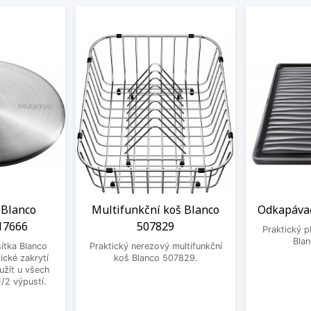
 Blanco
Multifunkční koš Blanco
Odkapávač
17666
507829
Praktický 
Bla
ítka Blanco
Praktický nerezový multifunkční
ické zakrytí
koš Blanco 507829.
užít u všech
1/2 výpustí.