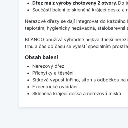
Dřez má z výroby zhotoveny 2 otvory.
Do j
Součástí balení je skleněná krájecí deska a
Nerezové dřezy se dají integrovat do každého k
teplotám, hygienicky nezávadná, stálobarevná 
BLANCO používá výhradně nejkvalitnější nerezo
trhu a čas od času se vyleští speciálním prost
Obsah balení
Nerezový dřez
Příchytky a těsnění
Sítková výpust InFino, sifon s odbočkou na
Excentrické ovládání
Skleněná krájecí deska a nerezová miska