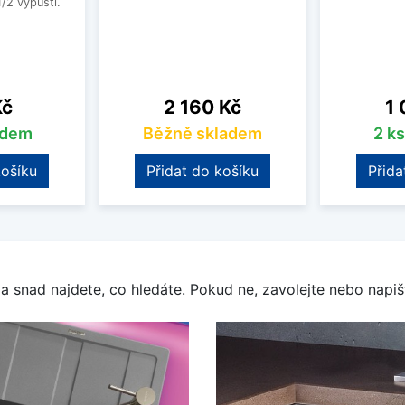
1/2 výpustí.
Cena
Ce
Kč
2 160 Kč
1 
adem
Běžně skladem
2 k
košíku
Přidat do košíku
Přida
a snad najdete, co hledáte. Pokud ne, zavolejte nebo napišt