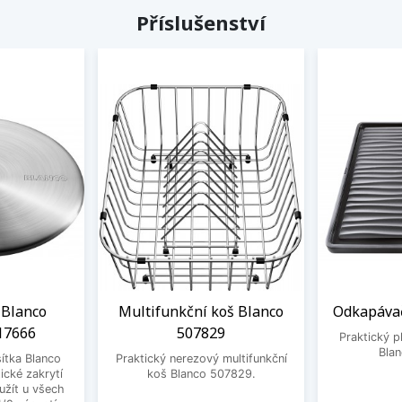
Příslušenství
 Blanco
Multifunkční koš Blanco
Odkapávač
17666
507829
Praktický 
Bla
ítka Blanco
Praktický nerezový multifunkční
ické zakrytí
koš Blanco 507829.
užít u všech