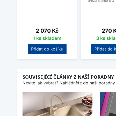
dřezů Blanco s 3 
Cena
Cena
2 070 Kč
270 
1 ks skladem
3 ks skl
Přidat do košíku
Přidat do 
SOUVISEJÍCÍ ČLÁNKY Z NAŠÍ PORADNY
Nevíte jak vybrat? Nahlédněte do naší poradny 