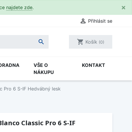
×
kce
najdete zde
.

Přihlásit se

shopping_cart
Košík
(0)
ORADNA
VŠE O
KONTAKT
NÁKUPU
c Pro 6 S-IF Hedvábný lesk
lanco Classic Pro 6 S-IF