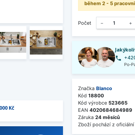
během 2 - 5 pracovní
Počet
−
+
Jakýkol
+420
phone
Po-Pá
Značka
Blanco
Kód
18800
Kód výrobce
523665
000 Kč
EAN
4020684684989
Záruka
24 měsíců
Zboží pochází z oficiální