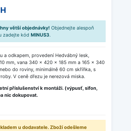
PH
hny větší objednávky!
Objednejte alespoň
ku zadejte kód
MINUS3
.
ou a odkapem, provedení Hedvábný lesk,
510 mm, vana 340 x 420 x 185 mm a 165 x 340
nebo do roviny, minimálně 60 cm skříňka, s
roby. V ceně dřezu je nerezová miska.
tní příslušenství k montáži. (výpusť, sifon,
ba nic dokupovat.
 skladem u dodavatele. Zboží odešleme