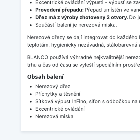
Excentrické ovládání výpusti - výpusť se zav
Provedení přepadu:
Přepad umístěn ve van
Dřez má z výroby zhotoveny 2 otvory.
Do j
Součástí balení je nerezová miska.
Nerezové dřezy se dají integrovat do každého k
teplotám, hygienicky nezávadná, stálobarevná 
BLANCO používá výhradně nejkvalitnější nerezo
trhu a čas od času se vyleští speciálním prost
Obsah balení
Nerezový dřez
Příchytky a těsnění
Sítková výpust InFino, sifon s odbočkou na
Excentrické ovládání
Nerezová miska