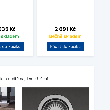
na
Cena
035 Kč
2 691 Kč
s skladem
Běžně skladem
t do košíku
Přidat do košíku
e a určitě najdeme řešení.