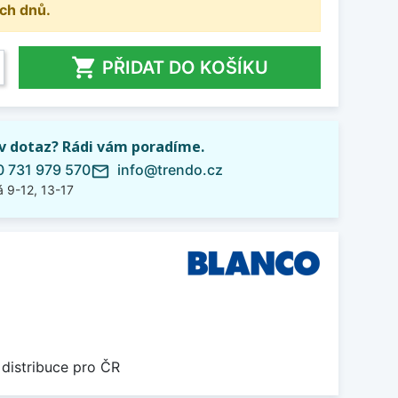
ch dnů.

PŘIDAT DO KOŠÍKU
iv dotaz? Rádi vám poradíme.
 731 979 570
info@trendo.cz
mail_outline
 9-12, 13-17
 distribuce pro ČR