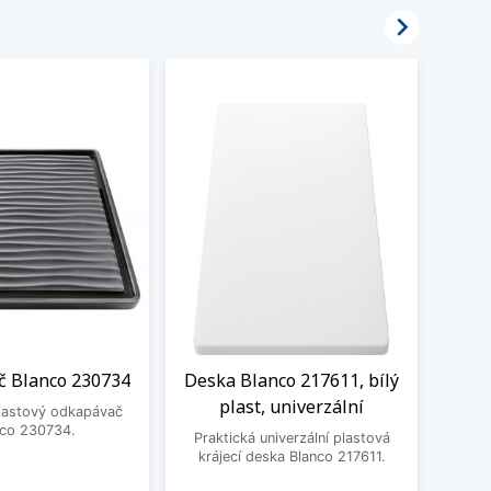

 Blanco 230734
Deska Blanco 217611, bílý
Odka
plast, univerzální
plastový odkapávač
nco 230734.
Praktická univerzální plastová
Prak
krájecí deska Blanco 217611.
od