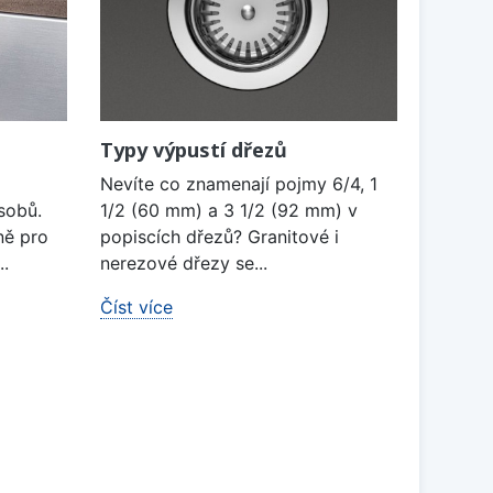
Typy výpustí dřezů
Nevíte co znamenají pojmy 6/4, 1
sobů.
1/2 (60 mm) a 3 1/2 (92 mm) v
ně pro
popiscích dřezů? Granitové i
..
nerezové dřezy se...
Číst více