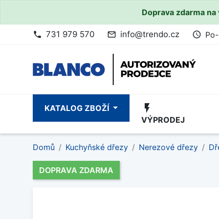
Doprava zdarma na 
731 979 570
info@trendo.cz
Po-
phone
mail_outline
access_time
flash_on
KATALOG ZBOŽÍ
VÝPRODEJ
Domů
Kuchyňské dřezy
Nerezové dřezy
Dř
DOPRAVA ZDARMA