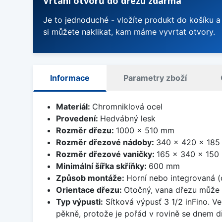
Vrtání otvorů do dřezu zdarma
Je to jednoduché - vložíte produkt do košíku a
si můžete naklikat, kam máme vyvrtat otvory.
Informace
Parametry zboží
Materiál:
Chromniklová ocel
Provedení:
Hedvábný lesk
Rozměr dřezu:
1000 x 510 mm
Rozměr dřezové nádoby:
340 x 420 x 18
Rozměr dřezové vaničky:
165 x 340 x 15
Minimální šířka skříňky:
600 mm
Způsob montáže:
Horní nebo integrovaná (
Orientace dřezu:
Otočný, vana dřezu může 
Typ výpusti:
Sítková výpusť 3 1/2 inFino. Ve
pěkně, protože je pořád v rovině se dnem d