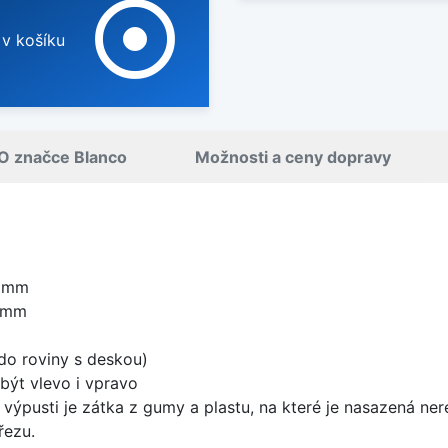
adjust
 v košíku
O značce Blanco
Možnosti a ceny dopravy
5 mm
0 mm
do roviny s deskou)
být vlevo i vpravo
 výpusti je zátka z gumy a plastu, na které je nasazená ne
řezu.