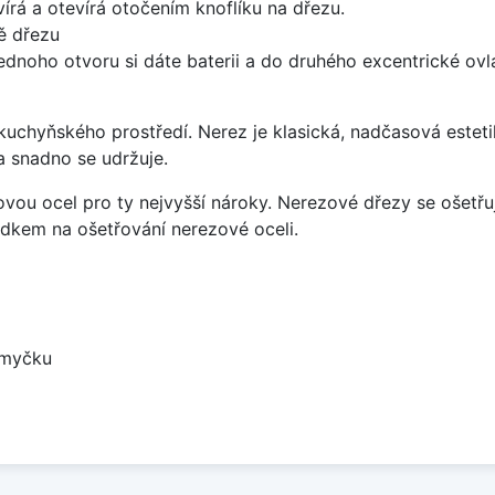
írá a otevírá otočením knoflíku na dřezu.
ě dřezu
ednoho otvoru si dáte baterii a do druhého excentrické ovl
uchyňského prostředí. Nerez je klasická, nadčasová esteti
a snadno se udržuje.
vou ocel pro ty nejvyšší nároky. Nerezové dřezy se ošetřu
ředkem na ošetřování nerezové oceli.
 myčku