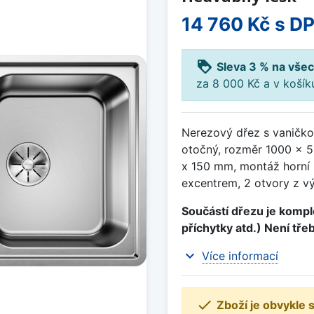
14 760 Kč
s D
loyalty
Sleva 3 % na všec
za 8 000 Kč a v koší
Nerezový dřez s vaničk
otočný, rozměr 1000 x 
x 150 mm, montáž horní 
excentrem, 2 otvory z vý
Součástí dřezu je komple
příchytky atd.) Není tře
expand_more
Více informací

Zboží je obvykle