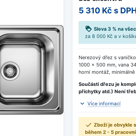
5 310 Kč
s DP
loyalty
Sleva 3 % na všec
za 8 000 Kč a v koší
Nerezový dřez s vaničko
1000 x 500 mm, vana 34
horní montáž, minimálně
Součástí dřezu je komple
příchytky atd.) Není tře
expand_more
Více informací

Zboží je obvykle
během 2 - 5 pracovní