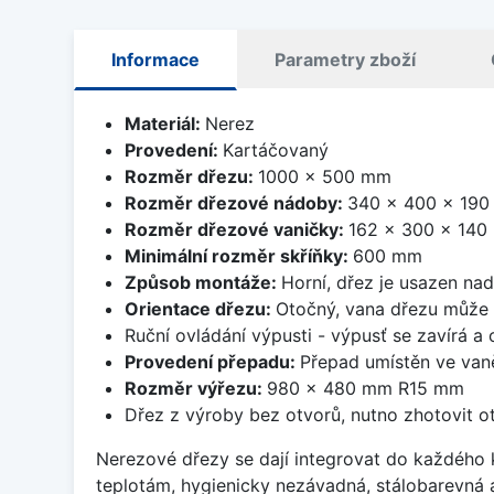
Informace
Parametry zboží
Materiál:
Nerez
Provedení:
Kartáčovaný
Rozměr dřezu:
1000 x 500 mm
Rozměr dřezové nádoby:
340 x 400 x 19
Rozměr dřezové vaničky:
162 x 300 x 14
Minimální rozměr skříňky:
600 mm
Způsob montáže:
Horní, dřez je usazen na
Orientace dřezu:
Otočný, vana dřezu může 
Ruční ovládání výpusti - výpusť se zavírá a
Provedení přepadu:
Přepad umístěn ve van
Rozměr výřezu:
980 x 480 mm R15 mm
Dřez z výroby bez otvorů, nutno zhotovit ot
Nerezové dřezy se dají integrovat do každého k
teplotám, hygienicky nezávadná, stálobarevná 