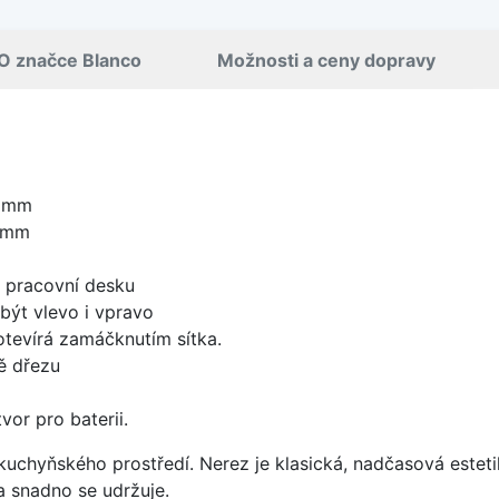
O značce Blanco
Možnosti a ceny dopravy
0 mm
0 mm
d pracovní desku
být vlevo i vpravo
 otevírá zamáčknutím sítka.
ě dřezu
vor pro baterii.
uchyňského prostředí. Nerez je klasická, nadčasová esteti
a snadno se udržuje.