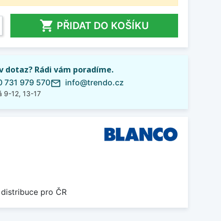

PŘIDAT DO KOŠÍKU
iv dotaz? Rádi vám poradíme.
 731 979 570
info@trendo.cz
mail_outline
 9-12, 13-17
 distribuce pro ČR