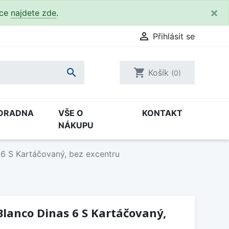
×
kce
najdete zde
.

Přihlásit se

shopping_cart
Košík
(0)
ORADNA
VŠE O
KONTAKT
NÁKUPU
6 S Kartáčovaný, bez excentru
lanco Dinas 6 S Kartáčovaný,