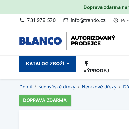
Doprava zdarma na 
731 979 570
info@trendo.cz
Po-
phone
mail_outline
access_time
flash_on
KATALOG ZBOŽÍ
VÝPRODEJ
Domů
Kuchyňské dřezy
Nerezové dřezy
Dř
DOPRAVA ZDARMA