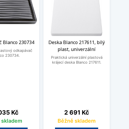
 Blanco 230734
Deska Blanco 217611, bílý
Odka
plast, univerzální
plastový odkapávač
nco 230734.
Praktická univerzální plastová
Prak
krájecí deska Blanco 217611.
od
na
Cena
035 Kč
2 691 Kč
s skladem
Běžně skladem