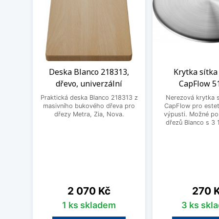
Deska Blanco 218313,
Krytka sítka
dřevo, univerzální
CapFlow 5
Praktická deska Blanco 218313 z
Nerezová krytka s
masivního bukového dřeva pro
CapFlow pro estet
dřezy Metra, Zia, Nova.
výpusti. Možné po
dřezů Blanco s 3 
Cena
Cena
2 070 Kč
270 
1 ks skladem
3 ks skl