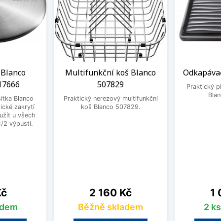
 Blanco
Multifunkční koš Blanco
Odkapávač
17666
507829
Praktický 
Bla
ítka Blanco
Praktický nerezový multifunkční
ické zakrytí
koš Blanco 507829.
užít u všech
1/2 výpustí.
Cena
Ce
Kč
2 160 Kč
1 
adem
Běžně skladem
2 k