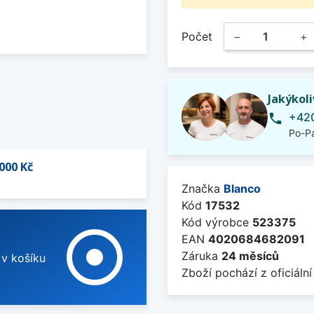
Počet
−
+
Jakýkol
+420
phone
Po-Pá
000 Kč
Značka
Blanco
Kód
17532
Kód výrobce
523375
adjust
EAN
4020684682091
Záruka
24 měsíců
 v košíku
Zboží pochází z oficiální