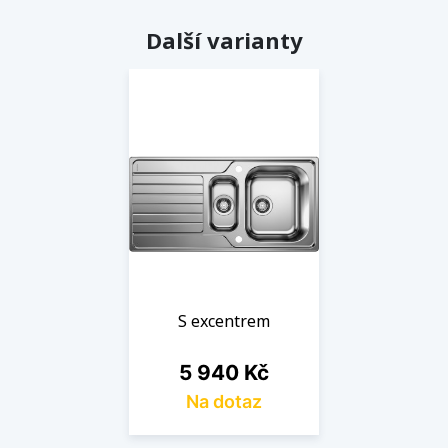
Další varianty
S excentrem
Cena
5 940 Kč
Na dotaz