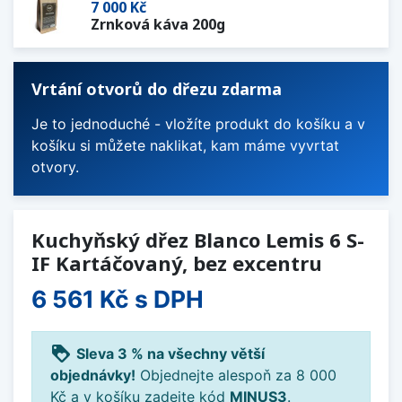
7 000 Kč
Zrnková káva 200g
Vrtání otvorů do dřezu zdarma
Je to jednoduché - vložíte produkt do košíku a v
košíku si můžete naklikat, kam máme vyvrtat
otvory.
Kuchyňský dřez Blanco Lemis 6 S-
IF Kartáčovaný, bez excentru
6 561 Kč
s DPH
loyalty
Sleva 3 % na všechny větší
objednávky!
Objednejte alespoň za 8 000
Kč a v košíku zadejte kód
MINUS3
.