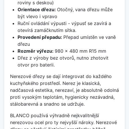
roviny s deskou)
Orientace dřezu:
Otočný, vana dřezu může
být vlevo i vpravo
Ruční ovládání výpusti - výpusť se zavírá a
otevírá zamáčknutím sítka.
Provedení přepadu:
Přepad umístěn ve vaně
dřezu
Rozměr výřezu:
980 x 480 mm R15 mm
Dřez z výroby bez otvorů, nutno zhotovit
otvor pro baterii.
Nerezové dřezy se dají integrovat do každého
kuchyňského prostředí. Nerez je klasická,
nadčasová estetika, nerezaví, je absolutně odolná
proti vysokým teplotám, hygienicky nezávadná,
stálobarevná a snadno se udržuje.
BLANCO používá výhradně nejkvalitnější
nerezovou ocel pro ty nejvyšší nároky. Nerezové