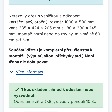
Nerezový dřez s vaničkou a odkapem,
kartáčovaný, otočný, rozměr 1000 x 500 mm,
vana 335 x 424 x 205 mm a 180 x 290 x 145
mm, montáž horní nebo do roviny, minimálně 60
cm skříňka.
Součástí dřezu je kompletní příslušenství k
montáži. (výpusť, sifon, příchytky atd.) Není
třeba nic dokupovat.
expand_more
Více informací

1 kus skladem, ihned k odeslání nebo
vyzvednutí
Odesíláme zítra (7.8.), u vás v pondělí 10.8..