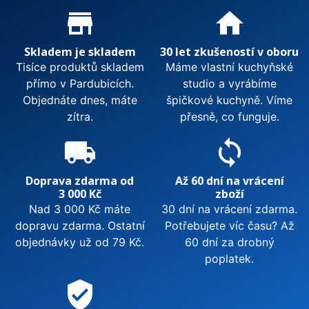
Proč nakupovat u nás?
store_mall_directory
home
Skladem je skladem
30 let zkušeností v oboru
Tisíce produktů skladem
Máme vlastní kuchyňské
přímo v Pardubicích.
studio a vyrábíme
Objednáte dnes, máte
špičkové kuchyně. Víme
zítra.
přesně, co funguje.
local_shipping
sync
Doprava zdarma od
Až 60 dní na vrácení
3 000 Kč
zboží
Nad 3 000 Kč máte
30 dní na vrácení zdarma.
dopravu zdarma. Ostatní
Potřebujete víc času? Až
objednávky už od 79 Kč.
60 dní za drobný
poplatek.
verified_user