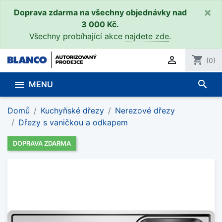
×
Doprava zdarma na všechny objednávky nad
3 000 Kč.
Všechny probíhající akce
najdete zde
.

shopping_cart
(0)
search

MENU
Domů
Kuchyňské dřezy
Nerezové dřezy
Dřezy s vaničkou a odkapem
DOPRAVA ZDARMA