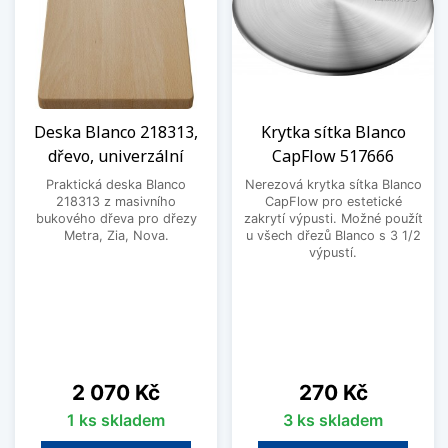
Deska Blanco 218313,
Krytka sítka Blanco
dřevo, univerzální
CapFlow 517666
Praktická deska Blanco
Nerezová krytka sítka Blanco
218313 z masivního
CapFlow pro estetické
bukového dřeva pro dřezy
zakrytí výpusti. Možné použít
Metra, Zia, Nova.
u všech dřezů Blanco s 3 1/2
výpustí.
Cena
Cena
2 070 Kč
270 Kč
1 ks skladem
3 ks skladem