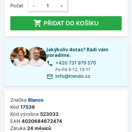
Počet
−
+

PŘIDAT DO KOŠÍKU
Jakýkoliv dotaz? Rádi vám
poradíme.
+420 731 979 570
phone
Po-Pá 9-12, 13-17
info@trendo.cz
mail_outline
Značka
Blanco
Kód
17536
Kód výrobce
523032
EAN
4020684672474
Záruka
24 měsíců