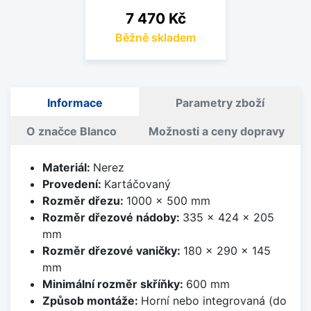
Cena
7 470 Kč
Běžně skladem
Informace
Parametry zboží
O značce Blanco
Možnosti a ceny dopravy
Materiál:
Nerez
Provedení:
Kartáčovaný
Rozměr dřezu:
1000 x 500 mm
Rozměr dřezové nádoby:
335 x 424 x 205
mm
Rozměr dřezové vaničky:
180 x 290 x 145
mm
Minimální rozměr skříňky:
600 mm
Způsob montáže:
Horní nebo integrovaná (do