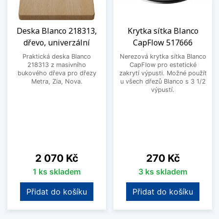
Deska Blanco 218313,
Krytka sítka Blanco
dřevo, univerzální
CapFlow 517666
Praktická deska Blanco
Nerezová krytka sítka Blanco
218313 z masivního
CapFlow pro estetické
bukového dřeva pro dřezy
zakrytí výpusti. Možné použít
Metra, Zia, Nova.
u všech dřezů Blanco s 3 1/2
výpustí.
Cena
Cena
2 070 Kč
270 Kč
1 ks skladem
3 ks skladem
Přidat do košíku
Přidat do košíku