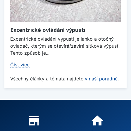
Excentrické ovládání výpusti
Excentrické ovládání výpusti je lanko a otočný
ovladač, kterým se otevírá/zavírá sítková výpusť.
Tento způsob je...
Číst více
Všechny články a témata najdete
v naší poradně
.
Proč nakupovat u nás?
store_mall_directory
home