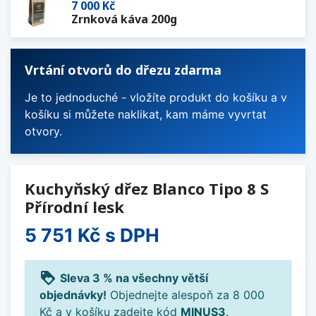
7 000 Kč
Zrnková káva 200g
Vrtání otvorů do dřezu zdarma
Je to jednoduché - vložíte produkt do košíku a v
košíku si můžete naklikat, kam máme vyvrtat
otvory.
Kuchyňský dřez Blanco Tipo 8 S
Přírodní lesk
5 751 Kč
s DPH
loyalty
Sleva 3 % na všechny větší
objednávky!
Objednejte alespoň za 8 000
Kč a v košíku zadejte kód
MINUS3
.