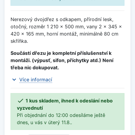
Nerezový dvojdřez s odkapem, přírodní lesk,
otočný, rozměr 1 210 x 500 mm, vany 2 x 345 x
420 x 165 mm, horní montáž, minimálně 80 cm
skříňka.
Součástí dřezu je kompletní příslušenství k
montáži. (výpusť, sifon, příchytky atd.) Není
třeba nic dokupovat.
expand_more
Více informací

1 kus skladem, ihned k odeslání nebo
vyzvednutí
Při objednání do 12:00 odesíláme ještě
dnes, u vás v úterý 11.8..