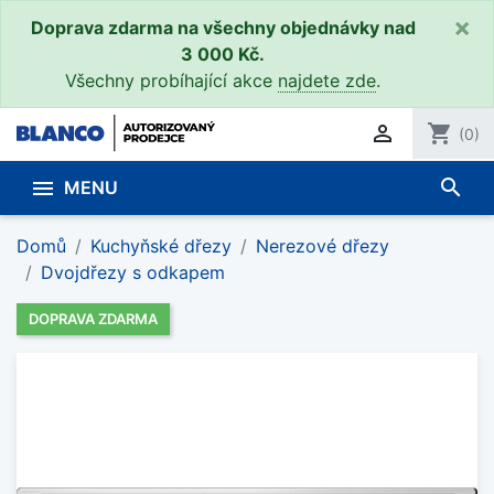
×
Doprava zdarma na všechny objednávky nad
3 000 Kč.
Všechny probíhající akce
najdete zde
.

shopping_cart
(0)
search

MENU
Domů
Kuchyňské dřezy
Nerezové dřezy
Dvojdřezy s odkapem
DOPRAVA ZDARMA