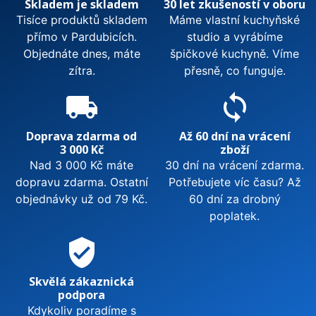
Skladem je skladem
30 let zkušeností v oboru
Tisíce produktů skladem
Máme vlastní kuchyňské
přímo v Pardubicích.
studio a vyrábíme
Objednáte dnes, máte
špičkové kuchyně. Víme
zítra.
přesně, co funguje.
local_shipping
sync
Doprava zdarma od
Až 60 dní na vrácení
3 000 Kč
zboží
Nad 3 000 Kč máte
30 dní na vrácení zdarma.
dopravu zdarma. Ostatní
Potřebujete víc času? Až
objednávky už od 79 Kč.
60 dní za drobný
poplatek.
verified_user
Skvělá zákaznická
podpora
Kdykoliv poradíme s