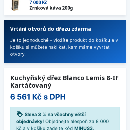
7 000 Kč
Zrnková káva 200g
Vrtání otvorů do dřezu zdarma
Je to jednoduché - vložíte produkt do košíku a v
košíku si můžete naklikat, kam máme vyvrtat
otvory.
Kuchyňský dřez Blanco Lemis 8-IF
Kartáčovaný
6 561 Kč
s DPH
loyalty
Sleva 3 % na všechny větší
objednávky!
Objednejte alespoň za 8 000
Kč a v košíku zadejte kód
MINUS3
.