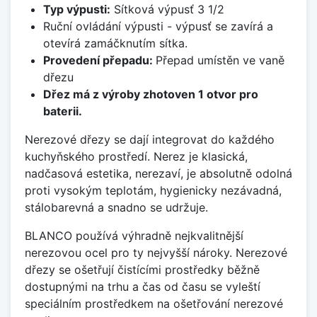
Typ výpusti:
Sítková výpusť 3 1/2
Ruční ovládání výpusti - výpusť se zavírá a
otevírá zamáčknutím sítka.
Provedení přepadu:
Přepad umístěn ve vaně
dřezu
Dřez má z výroby zhotoven 1 otvor pro
baterii.
Nerezové dřezy se dají integrovat do každého
kuchyňského prostředí. Nerez je klasická,
nadčasová estetika, nerezaví, je absolutně odolná
proti vysokým teplotám, hygienicky nezávadná,
stálobarevná a snadno se udržuje.
BLANCO používá výhradně nejkvalitnější
nerezovou ocel pro ty nejvyšší nároky. Nerezové
dřezy se ošetřují čistícími prostředky běžně
dostupnými na trhu a čas od času se vyleští
speciálním prostředkem na ošetřování nerezové