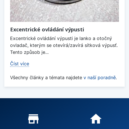
Excentrické ovládání výpusti
Excentrické ovládání výpusti je lanko a otočný
ovladač, kterým se otevírá/zavírá sítková výpusť.
Tento způsob je...
Číst více
Všechny články a témata najdete
v naší poradně
.
Proč nakupovat u nás?
store_mall_directory
home