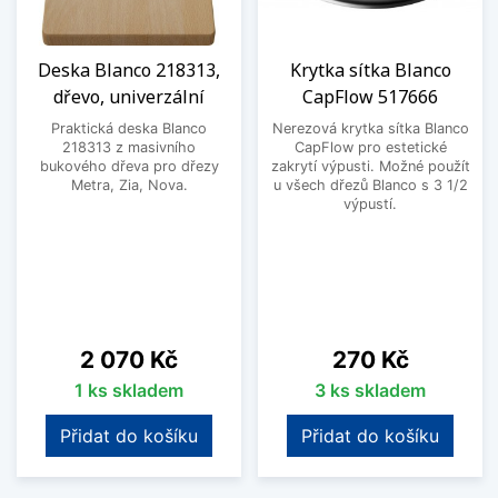
Deska Blanco 218313,
Krytka sítka Blanco
dřevo, univerzální
CapFlow 517666
Praktická deska Blanco
Nerezová krytka sítka Blanco
218313 z masivního
CapFlow pro estetické
bukového dřeva pro dřezy
zakrytí výpusti. Možné použít
Metra, Zia, Nova.
u všech dřezů Blanco s 3 1/2
výpustí.
Cena
Cena
2 070 Kč
270 Kč
1 ks skladem
3 ks skladem
Přidat do košíku
Přidat do košíku