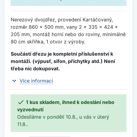
Nerezový dvojdřez, provedení Kartáčovaný,
rozměr 860 x 500 mm, vany 2 x 335 x 424 x
205 mm, montáž horní nebo do roviny, minimálně
80 cm skříňka, 1 otvor z výroby.
Součástí dřezu je kompletní příslušenství k
montáži. (výpusť, sifon, příchytky atd.) Není
třeba nic dokupovat.
expand_more
Více informací

1 kus skladem, ihned k odeslání nebo
vyzvednutí
Odesíláme v pondělí 10.8., u vás v úterý
11.8..