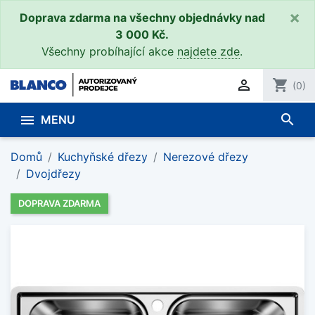
×
Doprava zdarma na všechny objednávky nad
3 000 Kč.
Všechny probíhající akce
najdete zde
.

shopping_cart
(0)
search

MENU
Domů
Kuchyňské dřezy
Nerezové dřezy
Dvojdřezy
DOPRAVA ZDARMA