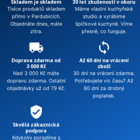
Skladem je skladem
30 let zkušeností v oboru
Tisíce produktů skladem
Máme vlastní kuchyňské
přímo v Pardubicích.
studio a vyrábíme
Objednáte dnes, máte
špičkové kuchyně. Víme
zítra.
přesně, co funguje.
local_shipping
sync
Doprava zdarma od
Až 60 dní na vrácení
3 000 Kč
zboží
Nad 3 000 Kč máte
30 dní na vrácení zdarma.
dopravu zdarma. Ostatní
Potřebujete víc času? Až
objednávky už od 79 Kč.
60 dní za drobný
poplatek.
verified_user
Skvělá zákaznická
podpora
Kdykoliv poradíme s