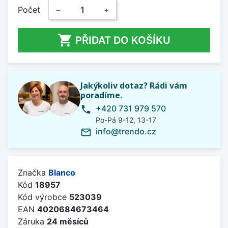
Počet
−
+

PŘIDAT DO KOŠÍKU
Jakýkoliv dotaz? Rádi vám
poradíme.
+420 731 979 570
phone
Po-Pá 9-12, 13-17
info@trendo.cz
mail_outline
Značka
Blanco
Kód
18957
Kód výrobce
523039
EAN
4020684673464
Záruka
24 měsíců