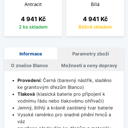
Antracit
Bílá
Cena
Cena
4 941 Kč
4 941 Kč
2 ks skladem
Běžně skladem
Informace
Parametry zboží
O značce Blanco
Možnosti a ceny dopravy
Provedení:
Černá (barevný nástřik, sladěno
ke granitovým dřezům Blanco)
Tlaková
(klasická baterie pro připojení k
vodnímu řádu nebo tlakovému ohřívači)
Jemný, štíhlý a krásně zaoblený tvar baterie
Vysoké raménko pro snadné plnění hrnců a
váz