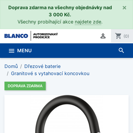
×
Doprava zdarma na všechny objednávky nad
3 000 Kč.
Všechny probíhající akce
najdete zde
.

shopping_cart
(0)
search

MENU
Domů
Dřezové baterie
Granitové s vytahovací koncovkou
DOPRAVA ZDARMA