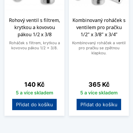
Rohový ventil s filtrem,
Kombinovaný roháček s
krytkou a kovovou
ventilem pro pračku
pákou 1/2 x 3/8
1/2" x 3/8" x 3/4"
Roháček s filtrem, krytkou a
Kombinovaný roháček a ventil
kovovou pákou 1/2 x 3/8.
pro pračku se zpětnou
klapkou.
Cena
Cena
140 Kč
365 Kč
5 a více skladem
5 a více skladem
Přidat do košíku
Přidat do košíku