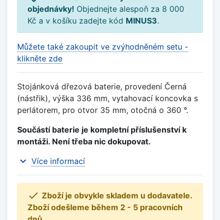
objednávky!
Objednejte alespoň za 8 000
Kč a v košíku zadejte kód
MINUS3
.
Můžete také zakoupit ve zvýhodněném setu -
klikněte zde
Stojánková dřezová baterie, provedení Černá
(nástřik), výška 336 mm, vytahovací koncovka s
perlátorem, pro otvor 35 mm, otočná o 360 °.
Součástí baterie je kompletní příslušenství k
montáži. Není třeba nic dokupovat.
expand_more
Více informací

Zboží je obvykle skladem u dodavatele.
Zboží odešleme během 2 - 5 pracovních
dnů.