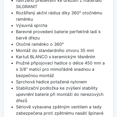
navrženo především ke dřezům z materiálu
SILGRANIT
Rozšířený akční rádius díky 360° otočnému
raménku
Výsuvná sprcha
Barevné provedení baterie perfektně ladí k
barvě dřezu
Otočné raménko o 360°
Montáž do standardního otvoru 35 mm
Kartuš BLANCO s keramickým těsněním
Pružné připojovací hadice o délce 450 mm a
s 3/8‘‘ maticí pro mimořádně snadnou a
bezpečnou montáž
Sprchová hadice potažená nylonem
Stabilizační podložka ke zvýšení stability
upevnění baterie při montáži do nerezových
dřezů
Sériově vybavena zpětným ventilem a tedy
zabezpečena proti zpětnému nasátí špinavé