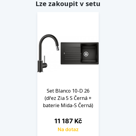
Lze zakoupit v setu
Set Blanco 10-D 26
(dřez Zia 5 S Černá +
baterie Mida-S Černá)
Cena
11 187 Kč
Na dotaz