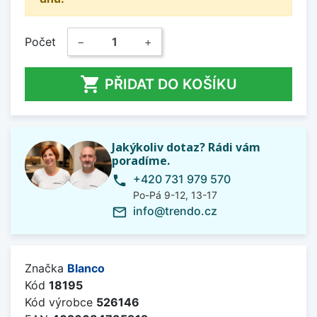
Počet
−
+

PŘIDAT DO KOŠÍKU
Jakýkoliv dotaz? Rádi vám
poradíme.
+420 731 979 570
phone
Po-Pá 9-12, 13-17
info@trendo.cz
mail_outline
Značka
Blanco
Kód
18195
Kód výrobce
526146