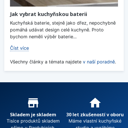
Jak vybrat kuchyňskou baterii
Kuchyňská baterie, stejně jako dřez, nepochybně
pomáhá udávat design celé kuchyně. Proto
bychom neměli výběr baterie...
Číst více
Všechny články a témata najdete
v naší poradně
.
Proč nakupovat u nás?
store_mall_directory
home
Skladem je skladem
30 let zkušeností v oboru
Tisíce produktů skladem
Máme vlastní kuchyňské
přímo v Pardubicích.
studio a vyrábíme