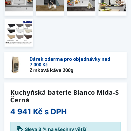
Dárek zdarma pro objednávky nad
7 000 Kč
Zrnková káva 200g
Kuchyňská baterie Blanco Mida-S
Černá
4 941 Kč
s DPH
loyalty
Sleva 3 % na všechny větší