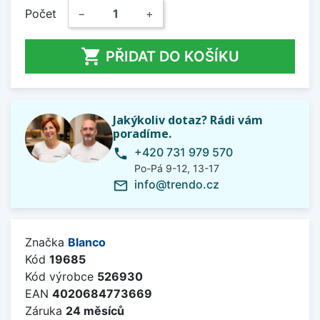
Počet
−
+

PŘIDAT DO KOŠÍKU
Jakýkoliv dotaz? Rádi vám
poradíme.
+420 731 979 570
phone
Po-Pá 9-12, 13-17
info@trendo.cz
mail_outline
Značka
Blanco
Kód
19685
Kód výrobce
526930
EAN
4020684773669
Záruka
24 měsíců