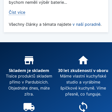
bychom neměli výběr baterie...
Číst více
Všechny články a témata najdete
v naší poradně
.
Proč nakupovat u nás?
store_mall_directory
home
Skladem je skladem
30 let zkušeností v oboru
Tisíce produktů skladem
Máme vlastní kuchyňské
přímo v Pardubicích.
studio a vyrábíme
Objednáte dnes, máte
špičkové kuchyně. Víme
zítra.
přesně, co funguje.
local_shipping
sync