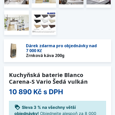
Dárek zdarma pro objednávky nad
7 000 Kč
Zrnková káva 200g
Kuchyňská baterie Blanco
Carena-S Vario Šedá vulkán
10 890 Kč
s DPH
loyalty
Sleva 3 % na všechny větší
objednávky!
Objednejte alespoň za 8 000