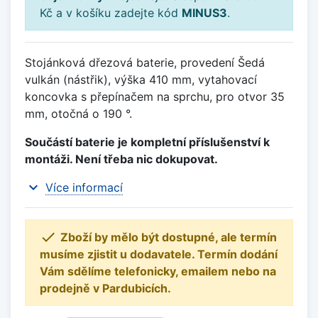
Kč a v košíku zadejte kód
MINUS3
.
Stojánková dřezová baterie, provedení Šedá
vulkán (nástřik), výška 410 mm, vytahovací
koncovka s přepínačem na sprchu, pro otvor 35
mm, otočná o 190 °.
Součástí baterie je kompletní příslušenství k
montáži. Není třeba nic dokupovat.
expand_more
Více informací

Zboží by mělo být dostupné, ale termín
musíme zjistit u dodavatele. Termín dodání
Vám sdělíme telefonicky, emailem nebo na
prodejně v Pardubicích.