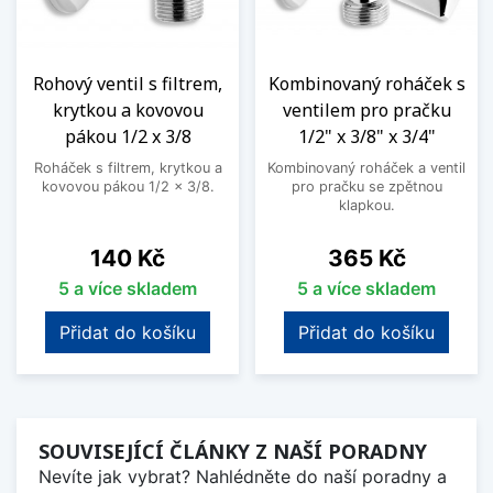
Rohový ventil s filtrem,
Kombinovaný roháček s
krytkou a kovovou
ventilem pro pračku
pákou 1/2 x 3/8
1/2" x 3/8" x 3/4"
Roháček s filtrem, krytkou a
Kombinovaný roháček a ventil
kovovou pákou 1/2 x 3/8.
pro pračku se zpětnou
klapkou.
Cena
Cena
140 Kč
365 Kč
5 a více skladem
5 a více skladem
Přidat do košíku
Přidat do košíku
SOUVISEJÍCÍ ČLÁNKY Z NAŠÍ PORADNY
Nevíte jak vybrat? Nahlédněte do naší poradny a