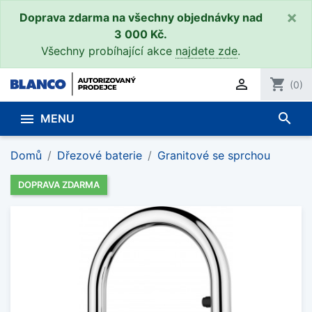
×
Doprava zdarma na všechny objednávky nad
3 000 Kč.
Všechny probíhající akce
najdete zde
.

shopping_cart
(0)
search

MENU
Domů
Dřezové baterie
Granitové se sprchou
DOPRAVA ZDARMA