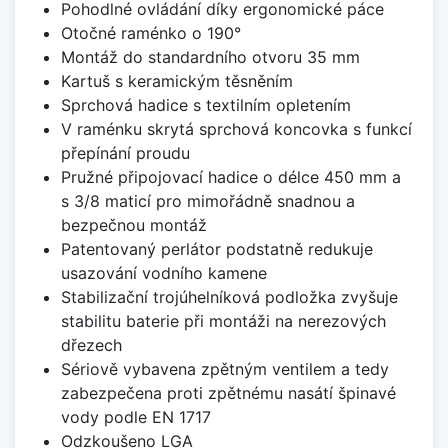
Pohodlné ovládání díky ergonomické páce
Otočné raménko o 190°
Montáž do standardního otvoru 35 mm
Kartuš s keramickým těsněním
Sprchová hadice s textilním opletením
V raménku skrytá sprchová koncovka s funkcí
přepínání proudu
Pružné připojovací hadice o délce 450 mm a
s 3/8 maticí pro mimořádně snadnou a
bezpečnou montáž
Patentovaný perlátor podstatně redukuje
usazování vodního kamene
Stabilizační trojúhelníková podložka zvyšuje
stabilitu baterie při montáži na nerezových
dřezech
Sériově vybavena zpětným ventilem a tedy
zabezpečena proti zpětnému nasátí špinavé
vody podle EN 1717
Odzkoušeno LGA