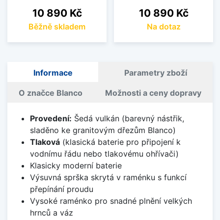
Cena
Cena
10 890 Kč
10 890 Kč
Běžně skladem
Na dotaz
Informace
Parametry zboží
O značce Blanco
Možnosti a ceny dopravy
Provedení:
Šedá vulkán (barevný nástřik,
sladěno ke granitovým dřezům Blanco)
Tlaková
(klasická baterie pro připojení k
vodnímu řádu nebo tlakovému ohřívači)
Klasicky moderní baterie
Výsuvná sprška skrytá v raménku s funkcí
přepínání proudu
Vysoké raménko pro snadné plnění velkých
hrnců a váz