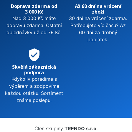
Doprava zdarma od
Až 60 dní na vrácení
3 000 Kč
zboží
Nad 3 000 Kč máte
30 dní na vrácení zdarma.
dopravu zdarma. Ostatní
Potřebujete víc času? Až
objednávky už od 79 Kč.
60 dní za drobný
poplatek.
verified_user
Skvělá zákaznická
podpora
Kdykoliv poradíme s
výběrem a zodpovíme
každou otázku. Sortiment
známe poslepu.
Člen skupiny
TRENDO s.r.o.