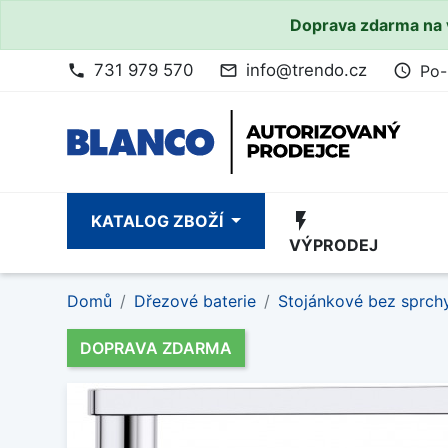
Doprava zdarma na 
731 979 570
info@trendo.cz
Po-
phone
mail_outline
access_time
flash_on
KATALOG ZBOŽÍ
VÝPRODEJ
Domů
Dřezové baterie
Stojánkové bez sprch
DOPRAVA ZDARMA