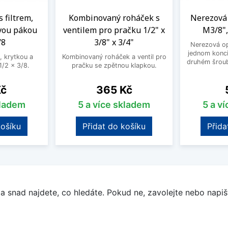
s filtrem,
Kombinovaný roháček s
Nerezová 
vou pákou
ventilem pro pračku 1/2" x
M3/8",
/8
3/8" x 3/4"
Nerezová op
jednom konci
, krytkou a
Kombinovaný roháček a ventil pro
druhém šroub
/2 x 3/8.
pračku se zpětnou klapkou.
Cena
Kč
365 Kč
kladem
5 a více skladem
5 a v
košíku
Přidat do košíku
Přida
a snad najdete, co hledáte. Pokud ne, zavolejte nebo napišt