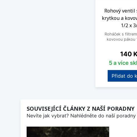
Rohový ventil 
krytkou a kovo
1/2 x 3
Roháček s filtrem
kovovou pákou 1
Cena
140 
5 a více s
Přidat do 
SOUVISEJÍCÍ ČLÁNKY Z NAŠÍ PORADNY
Nevíte jak vybrat? Nahlédněte do naší poradny 