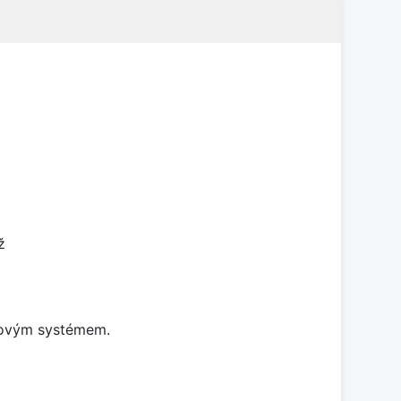
ž
ošovým systémem.