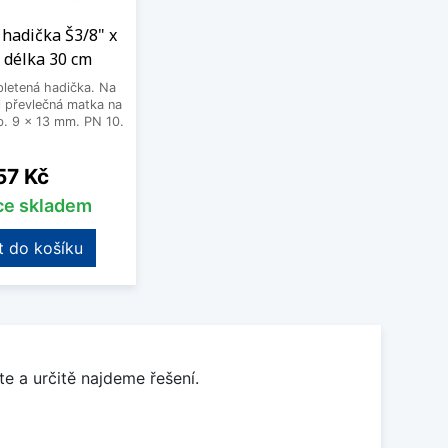
hadička Š3/8" x
 délka 30 cm
letená hadička. Na
 převlečná matka na
. 9 x 13 mm. PN 10.
Cena
57 Kč
íce skladem
t do košíku
e a určitě najdeme řešení.