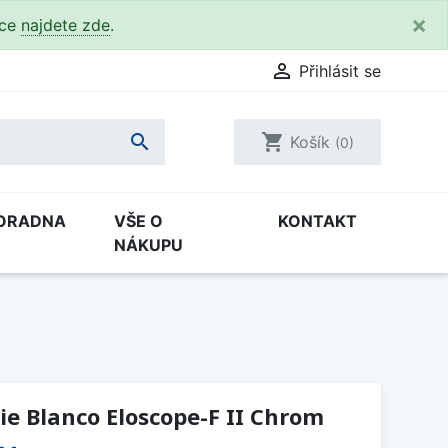
×
kce
najdete zde
.

Přihlásit se

shopping_cart
Košík
(0)
ORADNA
VŠE O
KONTAKT
NÁKUPU
e Blanco Eloscope-F II Chrom