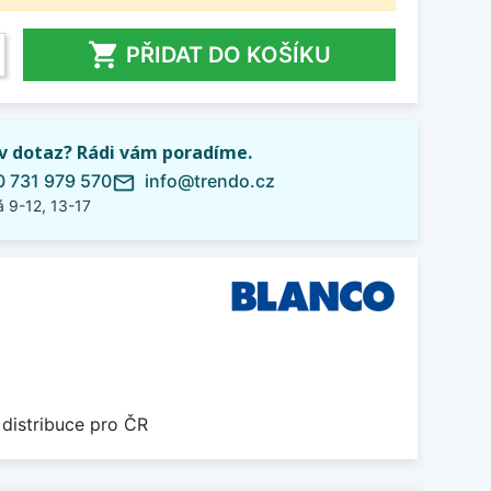

PŘIDAT DO KOŠÍKU
iv dotaz? Rádi vám poradíme.
 731 979 570
info@trendo.cz
mail_outline
 9-12, 13-17
 distribuce pro ČR