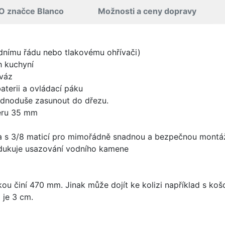
O značce Blanco
Možnosti a ceny dopravy
odnímu řádu nebo tlakovému ohřívači)
h kuchyní
 váz
aterii a ovládací páku
jednoduše zasunout do dřezu.
ěru 35 mm
 a s 3/8 maticí pro mimořádně snadnou a bezpečnou montá
edukuje usazování vodního kamene
ou činí 470 mm. Jinak může dojít ke kolizi například s k
 je 3 cm.