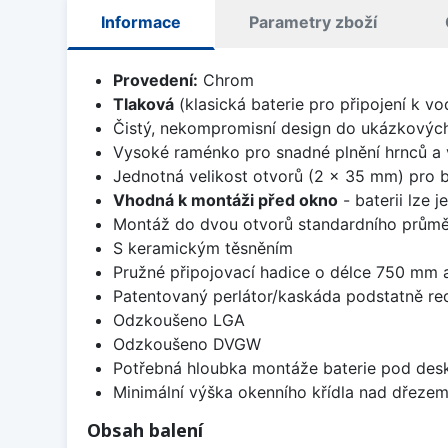
Informace
Parametry zboží
Provedení:
Chrom
Tlaková
(klasická baterie pro připojení k v
Čistý, nekompromisní design do ukázkovýc
Vysoké raménko pro snadné plnění hrnců a
Jednotná velikost otvorů (2 x 35 mm) pro b
Vhodná k montáži před okno
- baterii lze 
Montáž do dvou otvorů standardního prům
S keramickým těsněním
Pružné připojovací hadice o délce 750 mm
Patentovaný perlátor/kaskáda podstatně r
Odzkoušeno LGA
Odzkoušeno DVGW
Potřebná hloubka montáže baterie pod desk
Minimální výška okenního křídla nad dřezem
Obsah balení