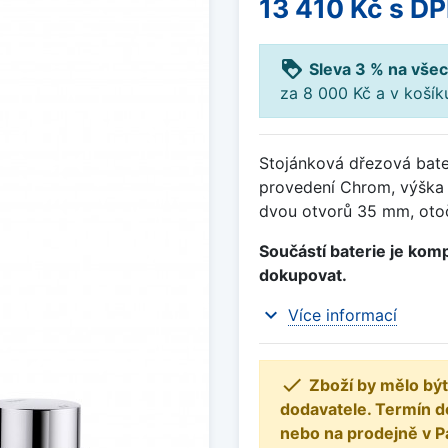
13 410 Kč
s D
loyalty
Sleva 3 % na všec
za 8 000 Kč a v koší
Stojánková dřezová bate
provedení Chrom, výška
dvou otvorů 35 mm, otoč
Součástí baterie je komp
dokupovat.
expand_more
Více informací

Zboží by mělo být
dodavatele. Termín d
nebo na prodejně v P