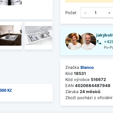
Počet
−
+
Jakýkol
+420
phone
Po-Pá
Značka
Blanco
Kód
18531
Kód výrobce
516672
EAN
4020684487948
000 Kč
Záruka
24 měsíců
Zboží pochází z oficiální