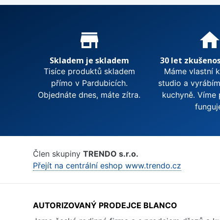
Proč nakupovat u nás?
store_mall_directory
hom
Skladem je skladem
30 let zkušenos
Tisíce produktů skladem
Máme vlastní 
přímo v Pardubicích.
studio a vyrábí
Objednáte dnes, máte zítra.
kuchyně. Víme 
funguj
Člen skupiny
TRENDO s.r.o.
Přejít na centrální eshop www.trendo.cz
AUTORIZOVANÝ PRODEJCE BLANCO