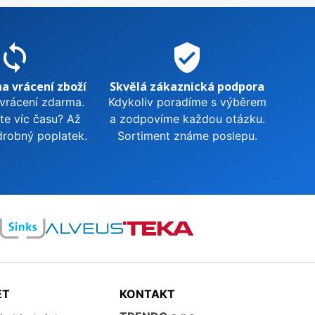
sync
verified_user
na vrácení zboží
Skvělá zákaznická podpora
 vrácení zdarma.
Kdykoliv poradíme s výběrem
te víc času? Až
a zodpovíme každou otázku.
drobný poplatek.
Sortiment známe poslepu.
ET
KONTAKT