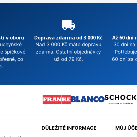
e
local_shipping
tí v oboru
Doprava zdarma od 3 000 Kč
Až 60 dní 
kuchyňské
Nad 3 000 Kč máte dopravu
30 dní na
me špičkové
zdarma. Ostatní objednávky
Potřebuje
přesně, co
už od 79 Kč.
60 dní za 
e.
DŮLEŽITÉ INFORMACE
MŮJ ÚČ