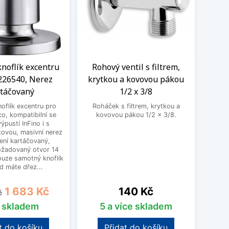
knoflík excentru
Rohový ventil s filtrem,
Kom
226540, Nerez
krytkou a kovovou pákou
vent
rtáčovaný
1/2 x 3/8
oflík excentru pro
Roháček s filtrem, krytkou a
Kombin
o, kompatibilní se
kovovou pákou 1/2 x 3/8.
pra
ýpustí InFino i s
kovou, masivní nerez
ení kartáčovaný,
ožadovaný otvor 14
uze samotný knoflík
d máte dřez...
cena
Cena
Cena
1 683 Kč
140 Kč
č
s skladem
5 a více skladem
t do košíku
Přidat do košíku