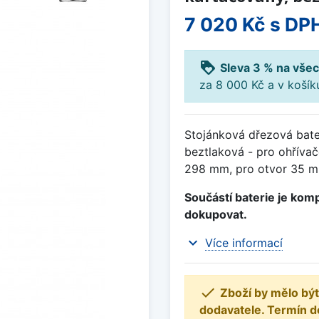
7 020 Kč
s DP
loyalty
Sleva 3 % na všec
za 8 000 Kč a v koší
Stojánková dřezová bater
beztlaková - pro ohříva
298 mm, pro otvor 35 mm
Součástí baterie je komp
dokupovat.
expand_more
Více informací

Zboží by mělo být
dodavatele. Termín d