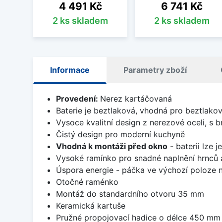
Cena
Cena
4 491 Kč
6 741 Kč
2 ks skladem
2 ks skladem
Informace
Parametry zboží
Provedení:
Nerez kartáčovaná
Baterie je beztlaková, vhodná pro beztlako
Vysoce kvalitní design z nerezové oceli, s
Čistý design pro moderní kuchyně
Vhodná k montáži před okno
- baterii lze 
Vysoké ramínko pro snadné naplnění hrnců 
Úspora energie - páčka ve výchozí poloze 
Otočné raménko
Montáž do standardního otvoru 35 mm
Keramická kartuše
Pružné propojovací hadice o délce 450 mm