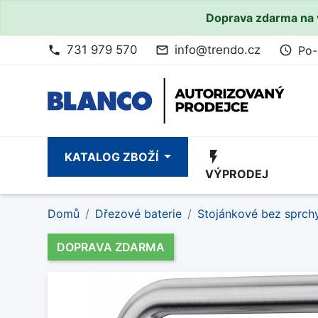
Doprava zdarma na 
731 979 570
info@trendo.cz
Po-
phone
mail_outline
access_time
flash_on
KATALOG ZBOŽÍ
VÝPRODEJ
Domů
Dřezové baterie
Stojánkové bez sprch
DOPRAVA ZDARMA