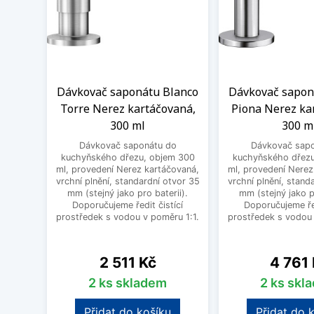
Dávkovač saponátu Blanco
Dávkovač sapon
Torre Nerez kartáčovaná,
Piona Nerez ka
300 ml
300 m
Dávkovač saponátu do
Dávkovač sapo
kuchyňského dřezu, objem 300
kuchyňského dřezu
ml, provedení Nerez kartáčovaná,
ml, provedení Nerez
vrchní plnění, standardní otvor 35
vrchní plnění, stand
mm (stejný jako pro baterii).
mm (stejný jako pr
Doporučujeme ředit čistící
Doporučujeme řed
prostředek s vodou v poměru 1:1.
prostředek s vodou 
Cena
Cena
2 511 Kč
4 761
2 ks skladem
2 ks skl
Přidat do košíku
Přidat do 