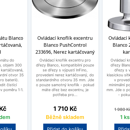
átu Blanco
Ovládací knoflík excentru
Ovládací 
rtáčovaná,
Blanco PushControl
Blanco 
l
233696, Nerez kartáčovaný
ka
nátu do
Ovládací knoflík excentru pro
Ovládací kn
, objem 300
dřezy Blanco, kompatibilní pouze
dřezy Blanc
 kartáčovaná,
se dřezy s výpustí InFino,
dřezy s v
ardní otvor 35
provedení nerez kartáčovaný, do
klasickou sít
o baterii).
standardního otvoru 35 mm. Jde
v proved
it čistící
o pouze samotný knoflík - pokud
minimální p
v poměru 1:1.
máte dřez bez excentru, je
mm. Jde o po
potřeba pro...
- poku
Cena
Běžná 
 Kč
1 710 Kč
1 980 K
adem
Běžně skladem
1 k
košíku
Přidat do košíku
Přida