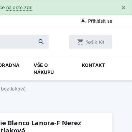
×
kce
najdete zde
.

Přihlásit se

shopping_cart
Košík
(0)
ORADNA
VŠE O
KONTAKT
NÁKUPU
 beztlaková
ie Blanco Lanora-F Nerez
ztlaková