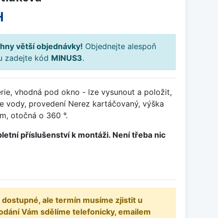
H
hny větší objednávky!
Objednejte alespoň
ku zadejte kód
MINUS3
.
ie, vhodná pod okno - lze vysunout a položit,
če vody, provedení Nerez kartáčovaný, výška
, otočná o 360 °.
letní příslušenství k montáži. Není třeba nic
 dostupné, ale termín musíme zjistit u
odání Vám sdělíme telefonicky, emailem