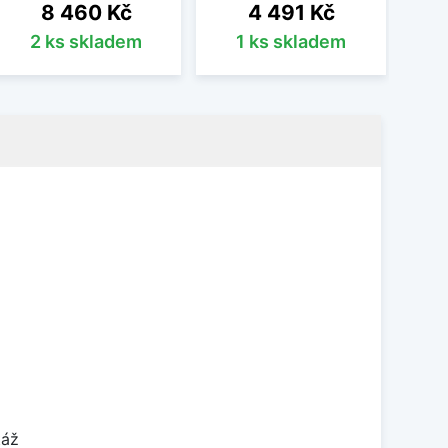
Cena
Cena
8 460 Kč
4 491 Kč
2 ks skladem
1 ks skladem
táž