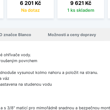
Cena
Cena
6 201 Kč
9 621 Kč
Na dotaz
1 ks skladem
O značce Blanco
Možnosti a ceny dopravy
vé ohřívače vody.
 broušeným povrchem
jednoduše vysunout kolmo nahoru a položit na stranu.
a váz
nastavena na studenou vodu
 a s 3/8" maticí pro mimořádně snadnou a bezpečnou mon