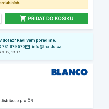
ardubicích.

PŘIDAT DO KOŠÍKU
iv dotaz? Rádi vám poradíme.
 731 979 570
info@trendo.cz
mail_outline
 9-12, 13-17
 distribuce pro ČR