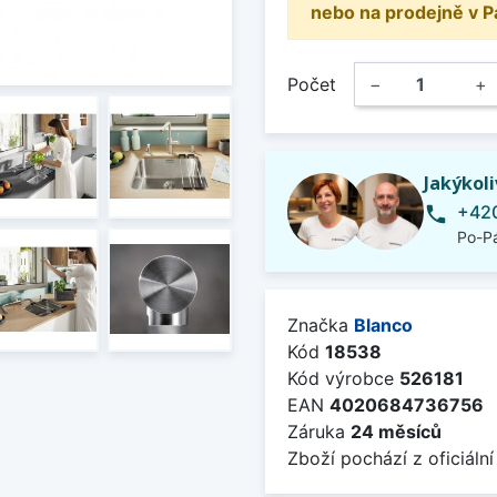
nebo na prodejně v P
Počet
−
+
Jakýkol
+420
phone
Po-Pá
Značka
Blanco
Kód
18538
Kód výrobce
526181
EAN
4020684736756
Záruka
24 měsíců
Zboží pochází z oficiální