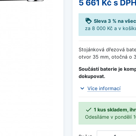
5 661 Kč
s DP
loyalty
Sleva 3 % na všec
za 8 000 Kč a v koší
Stojánková dřezová bate
otvor 35 mm, otočná o 3
Součástí baterie je komp
dokupovat.
expand_more
Více informací

1 kus skladem, ih
Odesíláme v pondělí 10.