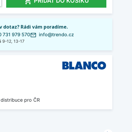

PŘIDAT DO KOŠÍKU
iv dotaz? Rádi vám poradíme.
 731 979 570
info@trendo.cz
mail_outline
 9-12, 13-17
 distribuce pro ČR