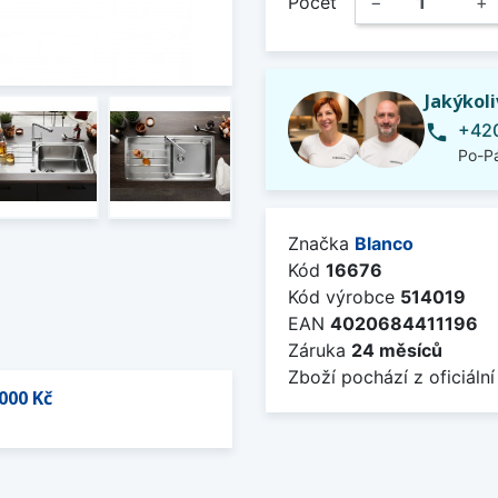
Počet
−
+
Jakýkol
+420
phone
Po-Pá
Značka
Blanco
Kód
16676
Kód výrobce
514019
EAN
4020684411196
Záruka
24 měsíců
Zboží pochází z oficiální
000 Kč