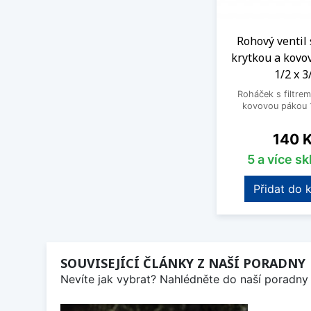
Rohový ventil 
krytkou a kovo
1/2 x 3
Roháček s filtrem
kovovou pákou 1
Cena
140 
5 a více s
Přidat do 
SOUVISEJÍCÍ ČLÁNKY Z NAŠÍ PORADNY
Nevíte jak vybrat? Nahlédněte do naší poradny 