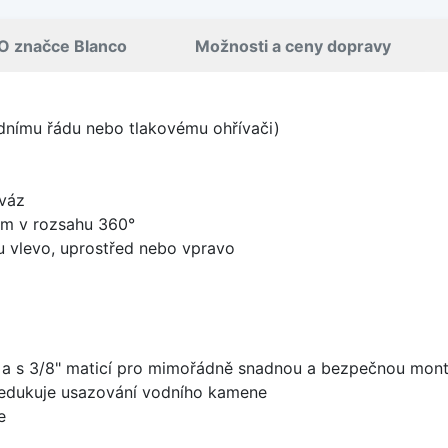
O značce Blanco
Možnosti a ceny dopravy
odnímu řádu nebo tlakovému ohřívači)
 váz
ém v rozsahu 360°
u vlevo, uprostřed nebo vpravo
 a s 3/8" maticí pro mimořádně snadnou a bezpečnou mon
redukuje usazování vodního kamene
e