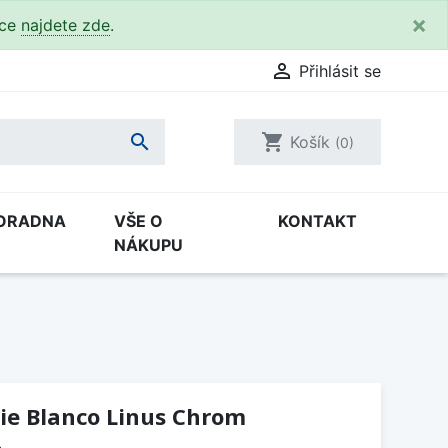
×
kce
najdete zde
.

Přihlásit se

shopping_cart
Košík
(0)
ORADNA
VŠE O
KONTAKT
NÁKUPU
ie Blanco Linus Chrom