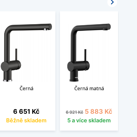

Černá
Černá matná
Cena
Běžná cena
Cena
6 651 Kč
5 883 Kč
6 921 Kč
Běžně skladem
5 a více skladem
B