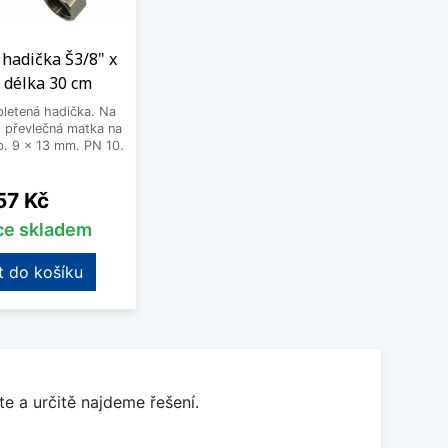
hadička Š3/8" x
 délka 30 cm
letená hadička. Na
 převlečná matka na
. 9 x 13 mm. PN 10.
Cena
57 Kč
íce skladem
t do košíku
e a určitě najdeme řešení.