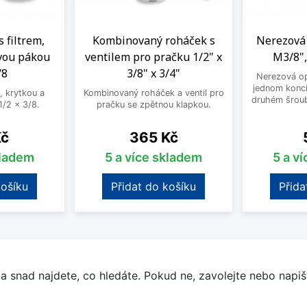
s filtrem,
Kombinovaný roháček s
Nerezová 
vou pákou
ventilem pro pračku 1/2" x
M3/8",
/8
3/8" x 3/4"
Nerezová op
jednom konci
, krytkou a
Kombinovaný roháček a ventil pro
druhém šroub
/2 x 3/8.
pračku se zpětnou klapkou.
Cena
Kč
365 Kč
kladem
5 a více skladem
5 a v
košíku
Přidat do košíku
Přida
a snad najdete, co hledáte. Pokud ne, zavolejte nebo napišt