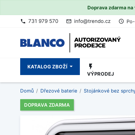
Doprava zdarma na 
731 979 570
info@trendo.cz
Po-
phone
mail_outline
access_time
flash_on
KATALOG ZBOŽÍ
VÝPRODEJ
Domů
Dřezové baterie
Stojánkové bez sprch
DOPRAVA ZDARMA