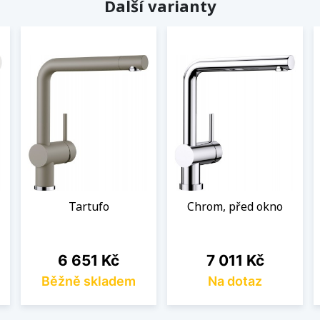
Další varianty
Tartufo
Chrom, před okno
Cena
Cena
6 651 Kč
7 011 Kč
Běžně skladem
Na dotaz