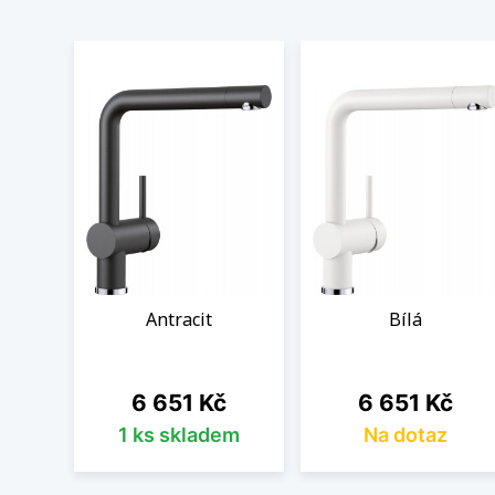
Antracit
Bílá
Cena
Cena
6 651 Kč
6 651 Kč
1 ks skladem
Na dotaz