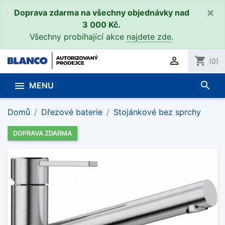
×
Doprava zdarma na všechny objednávky nad
3 000 Kč.
Všechny probíhající akce
najdete zde
.

shopping_cart
(0)
search

MENU
Domů
Dřezové baterie
Stojánkové bez sprchy
DOPRAVA ZDARMA