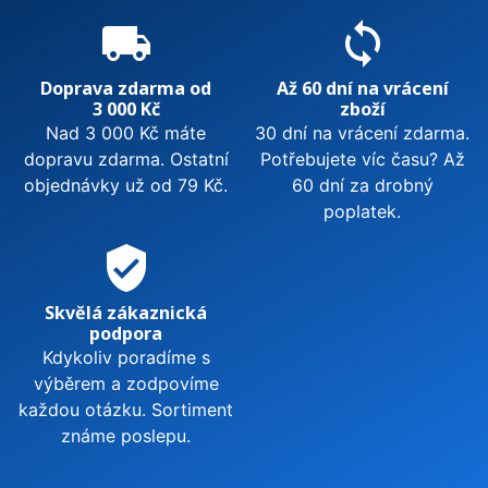
local_shipping
sync
Doprava zdarma od
Až 60 dní na vrácení
3 000 Kč
zboží
Nad 3 000 Kč máte
30 dní na vrácení zdarma.
dopravu zdarma. Ostatní
Potřebujete víc času? Až
objednávky už od 79 Kč.
60 dní za drobný
poplatek.
verified_user
Skvělá zákaznická
podpora
Kdykoliv poradíme s
výběrem a zodpovíme
každou otázku. Sortiment
známe poslepu.