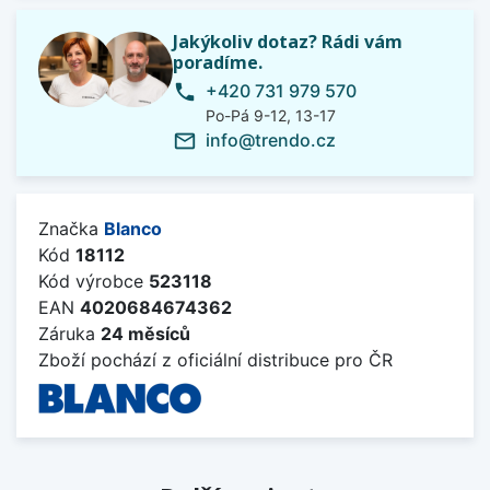
Jakýkoliv dotaz? Rádi vám
poradíme.
+420 731 979 570
phone
Po-Pá 9-12, 13-17
info@trendo.cz
mail_outline
Značka
Blanco
Kód
18112
Kód výrobce
523118
EAN
4020684674362
Záruka
24 měsíců
Zboží pochází z oficiální distribuce pro ČR