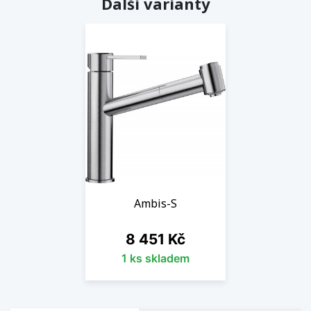
Další varianty
Ambis-S
Cena
8 451 Kč
1 ks skladem