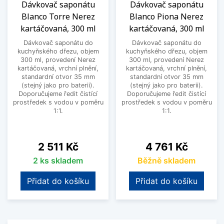
Dávkovač saponátu
Dávkovač saponátu
Blanco Torre Nerez
Blanco Piona Nerez
kartáčovaná, 300 ml
kartáčovaná, 300 ml
Dávkovač saponátu do
Dávkovač saponátu do
kuchyňského dřezu, objem
kuchyňského dřezu, objem
300 ml, provedení Nerez
300 ml, provedení Nerez
kartáčovaná, vrchní plnění,
kartáčovaná, vrchní plnění,
standardní otvor 35 mm
standardní otvor 35 mm
(stejný jako pro baterii).
(stejný jako pro baterii).
Doporučujeme ředit čistící
Doporučujeme ředit čistící
prostředek s vodou v poměru
prostředek s vodou v poměru
1:1.
1:1.
Cena
Cena
2 511 Kč
4 761 Kč
2 ks skladem
Běžně skladem
Přidat do košíku
Přidat do košíku