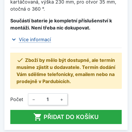
kartáčovaná, výška 230 mm, pro otvor 35 mm,
otočná o 360 °.
Součástí baterie je kompletní příslušenství k
montáži. Není třeba nic dokupovat.
expand_more
Více informací

Zboží by mělo být dostupné, ale termín
musíme zjistit u dodavatele. Termín dodání
Vám sdělíme telefonicky, emailem nebo na
prodejně v Pardubicích.
Počet
−
+

PŘIDAT DO KOŠÍKU