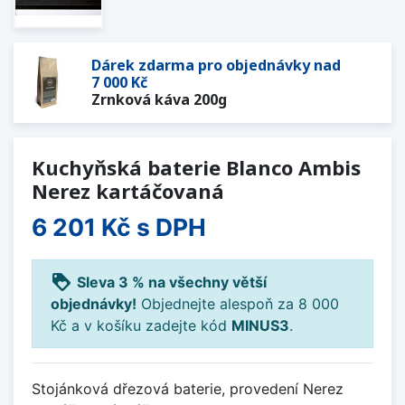
Dárek zdarma pro objednávky nad
7 000 Kč
Zrnková káva 200g
Kuchyňská baterie Blanco Ambis
Nerez kartáčovaná
6 201 Kč
s DPH
loyalty
Sleva 3 % na všechny větší
objednávky!
Objednejte alespoň za 8 000
Kč a v košíku zadejte kód
MINUS3
.
Stojánková dřezová baterie, provedení Nerez