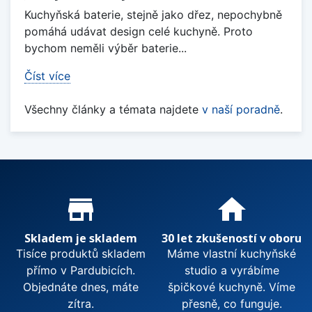
Kuchyňská baterie, stejně jako dřez, nepochybně
pomáhá udávat design celé kuchyně. Proto
bychom neměli výběr baterie...
Číst více
Všechny články a témata najdete
v naší poradně
.
Proč nakupovat u nás?
store_mall_directory
home
Skladem je skladem
30 let zkušeností v oboru
Tisíce produktů skladem
Máme vlastní kuchyňské
přímo v Pardubicích.
studio a vyrábíme
Objednáte dnes, máte
špičkové kuchyně. Víme
zítra.
přesně, co funguje.