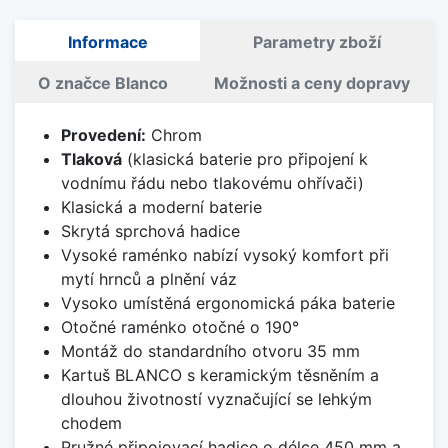
Informace
Parametry zboží
O značce Blanco
Možnosti a ceny dopravy
Provedení:
Chrom
Tlaková
(klasická baterie pro připojení k
vodnímu řádu nebo tlakovému ohřívači)
Klasická a moderní baterie
Skrytá sprchová hadice
Vysoké raménko nabízí vysoký komfort při
mytí hrnců a plnění váz
Vysoko umístěná ergonomická páka baterie
Otočné raménko otočné o 190°
Montáž do standardního otvoru 35 mm
Kartuš BLANCO s keramickým těsněním a
dlouhou životností vyznačující se lehkým
chodem
Pružné připojovací hadice o délce 450 mm a