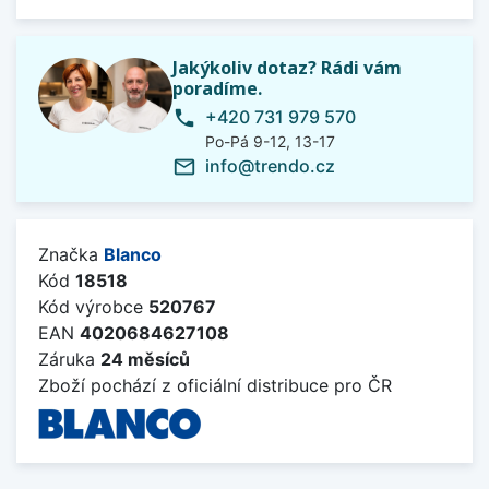
Jakýkoliv dotaz? Rádi vám
poradíme.
+420 731 979 570
phone
Po-Pá 9-12, 13-17
info@trendo.cz
mail_outline
Značka
Blanco
Kód
18518
Kód výrobce
520767
EAN
4020684627108
Záruka
24 měsíců
Zboží pochází z oficiální distribuce pro ČR