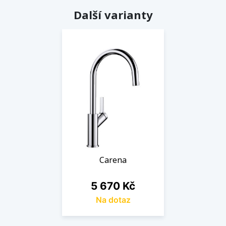
Další varianty
Carena
Cena
5 670 Kč
Na dotaz