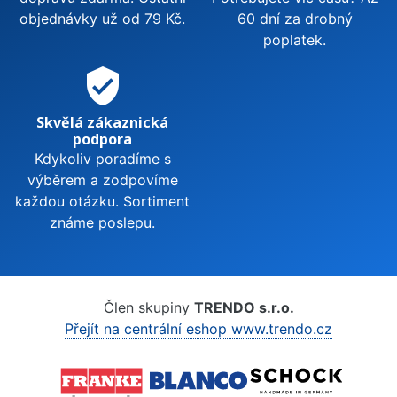
objednávky už od 79 Kč.
60 dní za drobný
poplatek.
verified_user
Skvělá zákaznická
podpora
Kdykoliv poradíme s
výběrem a zodpovíme
každou otázku. Sortiment
známe poslepu.
Člen skupiny
TRENDO s.r.o.
Přejít na centrální eshop www.trendo.cz