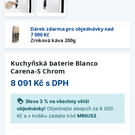
Dárek zdarma pro objednávky nad
7 000 Kč
Zrnková káva 200g
Kuchyňská baterie Blanco
Carena-S Chrom
8 091 Kč
s DPH
loyalty
Sleva 3 % na všechny větší
objednávky!
Objednejte alespoň za 8 000
Kč a v košíku zadejte kód
MINUS3
.