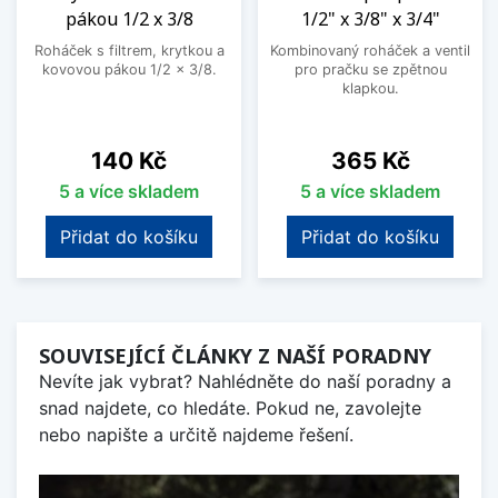
pákou 1/2 x 3/8
1/2" x 3/8" x 3/4"
Roháček s filtrem, krytkou a
Kombinovaný roháček a ventil
kovovou pákou 1/2 x 3/8.
pro pračku se zpětnou
klapkou.
Cena
Cena
140 Kč
365 Kč
5 a více skladem
5 a více skladem
Přidat do košíku
Přidat do košíku
SOUVISEJÍCÍ ČLÁNKY Z NAŠÍ PORADNY
Nevíte jak vybrat? Nahlédněte do naší poradny a
snad najdete, co hledáte. Pokud ne, zavolejte
nebo napište a určitě najdeme řešení.