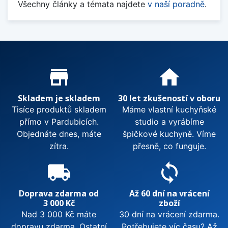
Všechny články a témata najdete
v naší poradně
.
Proč nakupovat u nás?
store_mall_directory
home
Skladem je skladem
30 let zkušeností v oboru
Tisíce produktů skladem
Máme vlastní kuchyňské
přímo v Pardubicích.
studio a vyrábíme
Objednáte dnes, máte
špičkové kuchyně. Víme
zítra.
přesně, co funguje.
local_shipping
sync
Doprava zdarma od
Až 60 dní na vrácení
3 000 Kč
zboží
Nad 3 000 Kč máte
30 dní na vrácení zdarma.
dopravu zdarma. Ostatní
Potřebujete víc času? Až