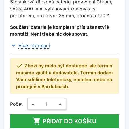
Stojánková dřezová baterie, provedení Chrom,
výška 400 mm, vytahovací koncovka s
perlátorem, pro otvor 35 mm, otočná o 190 °.
Součástí baterie je kompletní příslušenství k
montáži. Není třeba nic dokupovat.
expand_more
Více informací

Zboží by mělo být dostupné, ale termín
musíme zjistit u dodavatele. Termín dodání
Vám sdělíme telefonicky, emailem nebo na
prodejně v Pardubicích.
Počet
−
+

PŘIDAT DO KOŠÍKU