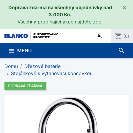
×
Doprava zdarma na všechny objednávky nad
3 000 Kč.
Všechny probíhající akce
najdete zde
.

shopping_cart
(0)
search

MENU
Domů
Dřezové baterie
Stojánkové s vytahovací koncovkou
DOPRAVA ZDARMA