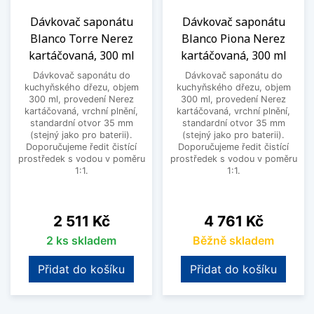
Dávkovač saponátu
Dávkovač saponátu
Blanco Torre Nerez
Blanco Piona Nerez
kartáčovaná, 300 ml
kartáčovaná, 300 ml
Dávkovač saponátu do
Dávkovač saponátu do
kuchyňského dřezu, objem
kuchyňského dřezu, objem
300 ml, provedení Nerez
300 ml, provedení Nerez
kartáčovaná, vrchní plnění,
kartáčovaná, vrchní plnění,
standardní otvor 35 mm
standardní otvor 35 mm
(stejný jako pro baterii).
(stejný jako pro baterii).
Doporučujeme ředit čistící
Doporučujeme ředit čistící
prostředek s vodou v poměru
prostředek s vodou v poměru
1:1.
1:1.
Cena
Cena
2 511 Kč
4 761 Kč
2 ks skladem
Běžně skladem
Přidat do košíku
Přidat do košíku