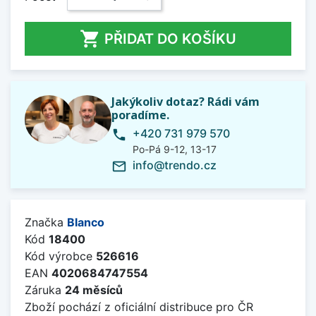

PŘIDAT DO KOŠÍKU
Jakýkoliv dotaz? Rádi vám
poradíme.
+420 731 979 570
phone
Po-Pá 9-12, 13-17
info@trendo.cz
mail_outline
Značka
Blanco
Kód
18400
Kód výrobce
526616
EAN
4020684747554
Záruka
24 měsíců
Zboží pochází z oficiální distribuce pro ČR