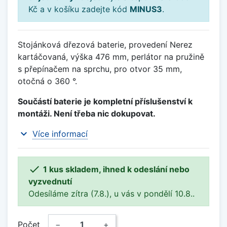
Kč a v košíku zadejte kód
MINUS3
.
Stojánková dřezová baterie, provedení Nerez
kartáčovaná, výška 476 mm, perlátor na pružině
s přepínačem na sprchu, pro otvor 35 mm,
otočná o 360 °.
Součástí baterie je kompletní příslušenství k
montáži. Není třeba nic dokupovat.
expand_more
Více informací

1 kus skladem, ihned k odeslání nebo
vyzvednutí
Odesíláme zítra (7.8.), u vás v pondělí 10.8..
Počet
−
+