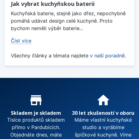
Jak vybrat kuchyňskou baterii
Kuchyňská baterie, stejně jako dřez, nepochybně
pomáhá udávat design celé kuchyně. Proto
bychom neměli výběr baterie...
Číst více
Všechny články a témata najdete
v naší poradně
.
Proč nakupovat u nás?
store_mall_directory
home
Skladem je skladem
30 let zkušeností v oboru
Tisíce produktů skladem
Máme vlastní kuchyňské
přímo v Pardubicích.
studio a vyrábíme
Objednáte dnes, máte
špičkové kuchyně. Víme