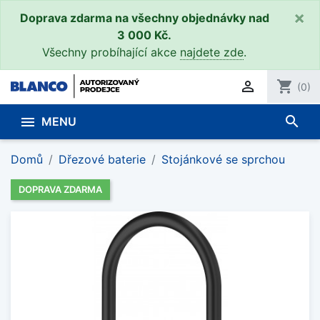
×
Doprava zdarma na všechny objednávky nad
3 000 Kč.
Všechny probíhající akce
najdete zde
.

shopping_cart
(0)
search

MENU
Domů
Dřezové baterie
Stojánkové se sprchou
DOPRAVA ZDARMA