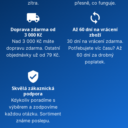
zítra.
přesně, co funguje.
local_shipping
sync
Doprava zdarma od
Až 60 dní na vrácení
3 000 Kč
zboží
Nad 3 000 Kč máte
30 dní na vrácení zdarma.
dopravu zdarma. Ostatní
Potřebujete víc času? Až
objednávky už od 79 Kč.
60 dní za drobný
poplatek.
verified_user
Skvělá zákaznická
podpora
Kdykoliv poradíme s
výběrem a zodpovíme
každou otázku. Sortiment
známe poslepu.