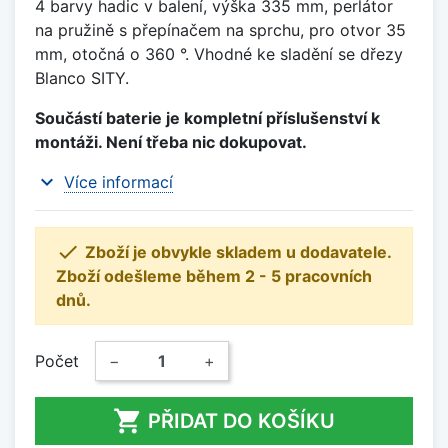
4 barvy hadic v balení, výška 335 mm, perlátor
na pružině s přepínačem na sprchu, pro otvor 35
mm, otočná o 360 °. Vhodné ke sladění se dřezy
Blanco SITY.
Součástí baterie je kompletní příslušenství k
montáži. Není třeba nic dokupovat.
expand_more
Více informací

Zboží je obvykle skladem u dodavatele.
Zboží odešleme během 2 - 5 pracovních
dnů.
Počet
−
+

PŘIDAT DO KOŠÍKU