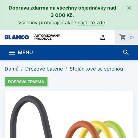
×
Doprava zdarma na všechny objednávky nad
3 000 Kč.
Všechny probíhající akce
najdete zde
.

shopping_cart
(0)
search

MENU
Domů
Dřezové baterie
Stojánkové se sprchou
DOPRAVA ZDARMA