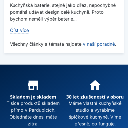
Kuchyňská baterie, stejně jako dřez, nepochybně
pomáhá udávat design celé kuchyně. Proto
bychom neměli výběr baterie...
Číst více
Všechny články a témata najdete
v naší poradně
.
Proč nakupovat u nás?
store_mall_directory
home
Skladem je skladem
30 let zkušeností v oboru
Tisíce produktů skladem
Máme vlastní kuchyňské
přímo v Pardubicích.
studio a vyrábíme
Objednáte dnes, máte
špičkové kuchyně. Víme
zítra.
přesně, co funguje.