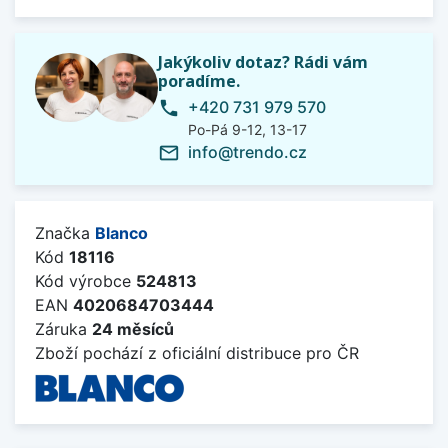
Jakýkoliv dotaz? Rádi vám
poradíme.
+420 731 979 570
phone
Po-Pá 9-12, 13-17
info@trendo.cz
mail_outline
Značka
Blanco
Kód
18116
Kód výrobce
524813
EAN
4020684703444
Záruka
24 měsíců
Zboží pochází z oficiální distribuce pro ČR