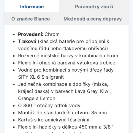
Informace
Parametry zboží
O značce Blanco
Možnosti a ceny dopravy
Provedení:
Chrom
Tlaková
(klasická baterie pro připojení k
vodnímu řádu nebo tlakovému ohřívači)
Rozverné městské barvy v kombinaci chrom
Flexibilní ohebná barevná výtoková trubice
Vodné pro kombinaci s novými dřezy řady
SITY XL 6 S silgranit
Jedinečná kombinace s doplňky (miska,
krájecí deska) v barvách Lava Grey, Kiwi,
Orange a Lemon
O 360 ° otočný odtok vody
Montáž do standardního otvoru 35 mm
Kartuš s keramickými těsněními
Flexibilní hadičky s délkou 450 mm a 3/8 ''