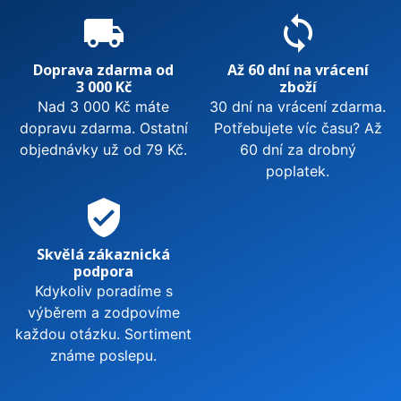
local_shipping
sync
Doprava zdarma od
Až 60 dní na vrácení
3 000 Kč
zboží
Nad 3 000 Kč máte
30 dní na vrácení zdarma.
dopravu zdarma. Ostatní
Potřebujete víc času? Až
objednávky už od 79 Kč.
60 dní za drobný
poplatek.
verified_user
Skvělá zákaznická
podpora
Kdykoliv poradíme s
výběrem a zodpovíme
každou otázku. Sortiment
známe poslepu.