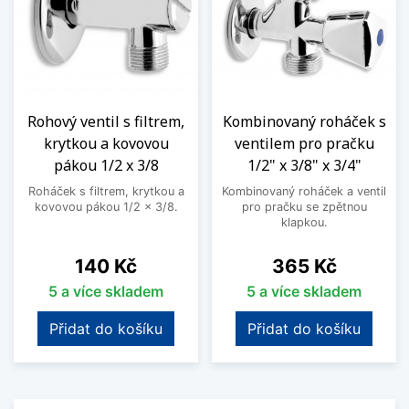
Rohový ventil s filtrem,
Kombinovaný roháček s
krytkou a kovovou
ventilem pro pračku
pákou 1/2 x 3/8
1/2" x 3/8" x 3/4"
Roháček s filtrem, krytkou a
Kombinovaný roháček a ventil
kovovou pákou 1/2 x 3/8.
pro pračku se zpětnou
klapkou.
Cena
Cena
140 Kč
365 Kč
5 a více skladem
5 a více skladem
Přidat do košíku
Přidat do košíku