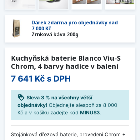
Dárek zdarma pro objednávky nad
7 000 Kč
Zrnková káva 200g
Kuchyňská baterie Blanco Viu-S
Chrom, 4 barvy hadice v balení
7 641 Kč
s DPH
loyalty
Sleva 3 % na všechny větší
objednávky!
Objednejte alespoň za 8 000
Kč a v košíku zadejte kód
MINUS3
.
Stojánková dřezová baterie, provedení Chrom +