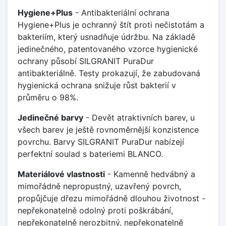
Hygiene+Plus
- Antibakteriální ochrana
Hygiene+Plus je ochranný štít proti nečistotám a
bakteriím, který usnadňuje údržbu. Na základě
jedinečného, patentovaného vzorce hygienické
ochrany působí SILGRANIT PuraDur
antibakteriálně. Testy prokazují, že zabudovaná
hygienická ochrana snižuje růst bakterií v
průměru o 98%.
Jedinečné barvy
- Devět atraktivních barev, u
všech barev je ještě rovnoměrnější konzistence
povrchu. Barvy SILGRANIT PuraDur nabízejí
perfektní soulad s bateriemi BLANCO.
Materiálové vlastnosti
- Kamenně hedvábný a
mimořádně nepropustný, uzavřený povrch,
propůjčuje dřezu mimořádně dlouhou životnost -
nepřekonatelně odolný proti poškrábání,
nepřekonatelně nerozbitný, nepřekonatelně