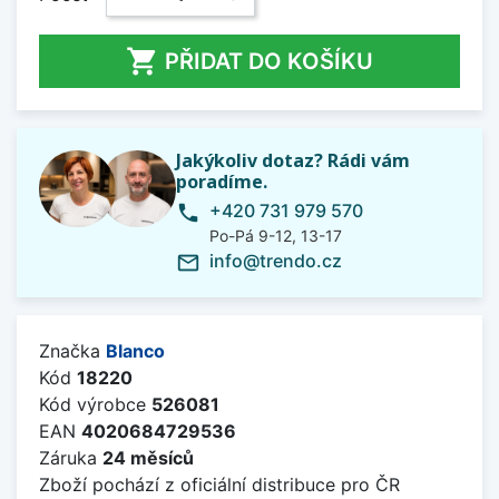

PŘIDAT DO KOŠÍKU
Jakýkoliv dotaz? Rádi vám
poradíme.
+420 731 979 570
phone
Po-Pá 9-12, 13-17
info@trendo.cz
mail_outline
Značka
Blanco
Kód
18220
Kód výrobce
526081
EAN
4020684729536
Záruka
24 měsíců
Zboží pochází z oficiální distribuce pro ČR