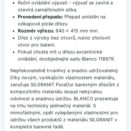
Ruční ovládání výpusti - výpusť se zavírá a
otevírá zamáčknutím sítka.
Provedení přepadu:
Přepad umístěn na
odkapové ploše dřezu
Rozměr výřezu:
840 x 415 mm mm
Dřez z výroby bez otvorů, nutno zhotovit
otvor pro baterii.
Pokud chcete mít u dřezu excentrické
ovládání, doobjednejte sadu Blanco 118979.
Nepřekonatelně trvanlivý a snadno udržovatelný.
Díky novým, vynikajícím vlastnostem materiálu,
zaručuje SILGRANIT PuraDur barevným dřezům z
kompozitního materiálu dosud nebývalou
odolnost a snadnou údržbu. BLANCO prezentuje
na trhu technicky jedinečný materiál. S
mimořádnými, opět vylepšenými vlastnostmi pro
údržbu všech produktů z materiálu SILGRANIT v
kompletní barevné řadě.