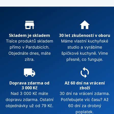
Proč nakupovat u nás?
store_mall_directory
home
Skladem je skladem
30 let zkušeností v oboru
Tisíce produktů skladem
Máme vlastní kuchyňské
přímo v Pardubicích.
studio a vyrábíme
Objednáte dnes, máte
špičkové kuchyně. Víme
zítra.
přesně, co funguje.
local_shipping
sync
Doprava zdarma od
Až 60 dní na vrácení
3 000 Kč
zboží
Nad 3 000 Kč máte
30 dní na vrácení zdarma.
dopravu zdarma. Ostatní
Potřebujete víc času? Až
objednávky už od 79 Kč.
60 dní za drobný
poplatek.