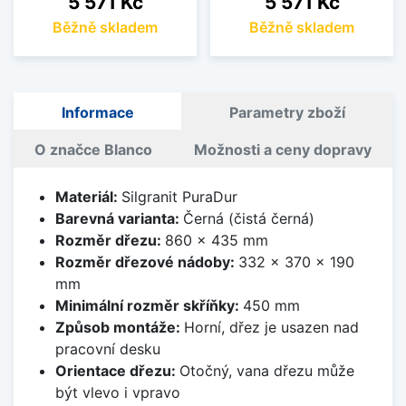
5 571 Kč
5 571 Kč
Běžně skladem
Běžně skladem
Informace
Parametry zboží
O značce Blanco
Možnosti a ceny dopravy
Materiál:
Silgranit PuraDur
Barevná varianta:
Černá (čistá černá)
Rozměr dřezu:
860 x 435 mm
Rozměr dřezové nádoby:
332 x 370 x 190
mm
Minimální rozměr skříňky:
450 mm
Způsob montáže:
Horní, dřez je usazen nad
pracovní desku
Orientace dřezu:
Otočný, vana dřezu může
být vlevo i vpravo