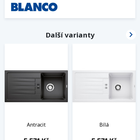

Další varianty
Antracit
Bílá
Cena
Cena