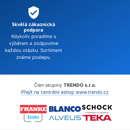
verified_user
Skvělá zákaznická
podpora
Kdykoliv poradíme s
výběrem a zodpovíme
každou otázku. Sortiment
známe poslepu.
Člen skupiny
TRENDO s.r.o.
Přejít na centrální eshop www.trendo.cz