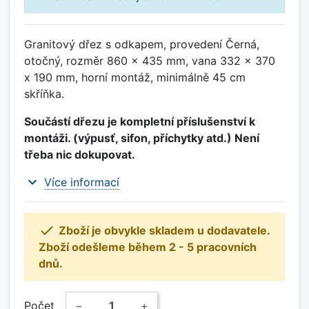
Granitový dřez s odkapem, provedení Černá,
otočný, rozměr 860 x 435 mm, vana 332 x 370
x 190 mm, horní montáž, minimálně 45 cm
skříňka.
Součástí dřezu je kompletní příslušenství k
montáži. (výpusť, sifon, příchytky atd.) Není
třeba nic dokupovat.
expand_more
Více informací

Zboží je obvykle skladem u dodavatele.
Zboží odešleme během 2 - 5 pracovních
dnů.
Počet
−
+