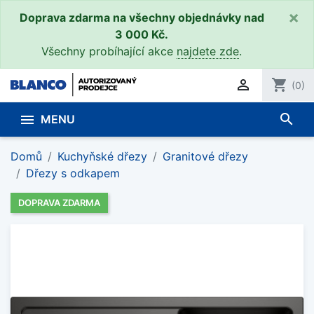
×
Doprava zdarma na všechny objednávky nad
3 000 Kč.
Všechny probíhající akce
najdete zde
.

shopping_cart
(0)
search

MENU
Domů
Kuchyňské dřezy
Granitové dřezy
Dřezy s odkapem
DOPRAVA ZDARMA