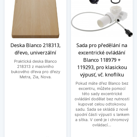
Deska Blanco 218313,
Sada pro předělání na
dřevo, univerzální
excentrické ovládání
Blanco 118979 +
Praktická deska Blanco
119293, pro klasickou
218313 z masivního
bukového dřeva pro dřezy
výpusť, vč. knoflíku
Metra, Zia, Nova.
Pokud máte dřez Blanco bez
excentru, můžete pomocí
této sady excentrické
ovládání dodělat bez nutnosti
kupovat celou odtokovou
sadu. Sada se skládá z nové
spodní části výpusti s lankem
a sítka. V ceně je i chromový
ovládací...