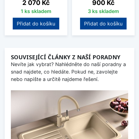
Cena
Cena
2 070 Kč
900 Kč
1 ks skladem
3 ks skladem
Přidat do košíku
Přidat do košíku
SOUVISEJÍCÍ ČLÁNKY Z NAŠÍ PORADNY
Nevíte jak vybrat? Nahlédněte do naší poradny a
snad najdete, co hledáte. Pokud ne, zavolejte
nebo napište a určitě najdeme řešení.