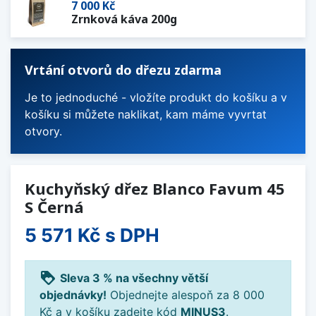
7 000 Kč
Zrnková káva 200g
Vrtání otvorů do dřezu zdarma
Je to jednoduché - vložíte produkt do košíku a v
košíku si můžete naklikat, kam máme vyvrtat
otvory.
Kuchyňský dřez Blanco Favum 45
S Černá
5 571 Kč
s DPH
loyalty
Sleva 3 % na všechny větší
objednávky!
Objednejte alespoň za 8 000
Kč a v košíku zadejte kód
MINUS3
.