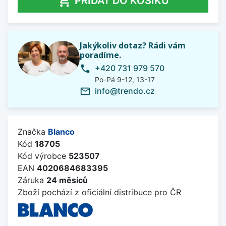

PŘIDAT DO KOŠÍKU
Jakýkoliv dotaz? Rádi vám
poradíme.
+420 731 979 570
phone
Po-Pá 9-12, 13-17
info@trendo.cz
mail_outline
Značka
Blanco
Kód
18705
Kód výrobce
523507
EAN
4020684683395
Záruka
24 měsíců
Zboží pochází z oficiální distribuce pro ČR