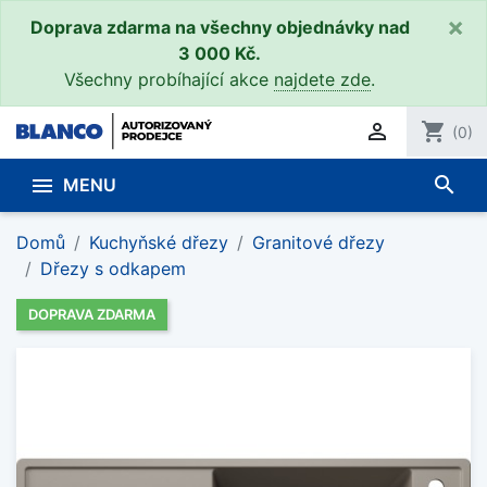
×
Doprava zdarma na všechny objednávky nad
3 000 Kč.
Všechny probíhající akce
najdete zde
.

shopping_cart
(0)
search

MENU
Domů
Kuchyňské dřezy
Granitové dřezy
Dřezy s odkapem
DOPRAVA ZDARMA