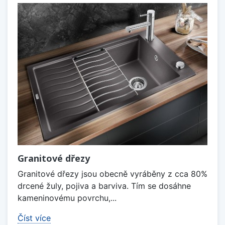
Granitové dřezy
Granitové dřezy jsou obecně vyráběny z cca 80%
drcené žuly, pojiva a barviva. Tím se dosáhne
kameninovému povrchu,...
Číst více