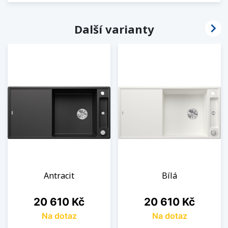

Další varianty
Antracit
Bílá
Cena
Cena
20 610 Kč
20 610 Kč
Na dotaz
Na dotaz