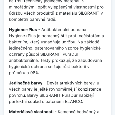
na trhu technicky jedinečný materiál. S
mimořádnými, opět vylepšenými vlastnostmi pro
údržbu všech produktů z materiálu SILGRANIT v
kompletní barevné řadě.
Hygiene+Plus
- Antibakteriální ochrana
Hygiene+Plus je ochranný štít proti nečistotám a
bakteriím, který usnadňuje údržbu. Na základě
jedinečného, patentovaného vzorce hygienické
ochrany působí SILGRANIT PuraDur
antibakteriálně. Testy prokazují, že zabudovaná
hygienická ochrana snižuje růst bakterií v
průměru o 98%.
Jedinečné barvy
- Devět atraktivních barev, u
všech barev je ještě rovnoměrnější konzistence
povrchu. Barvy SILGRANIT PuraDur nabízejí
perfektní soulad s bateriemi BLANCO.
Materiálové vlastnosti
- Kamenně hedvábný a