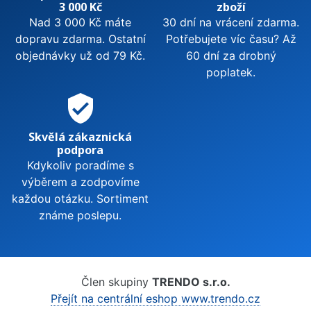
3 000 Kč
zboží
Nad 3 000 Kč máte
30 dní na vrácení zdarma.
dopravu zdarma. Ostatní
Potřebujete víc času? Až
objednávky už od 79 Kč.
60 dní za drobný
poplatek.
verified_user
Skvělá zákaznická
podpora
Kdykoliv poradíme s
výběrem a zodpovíme
každou otázku. Sortiment
známe poslepu.
Člen skupiny
TRENDO s.r.o.
Přejít na centrální eshop www.trendo.cz