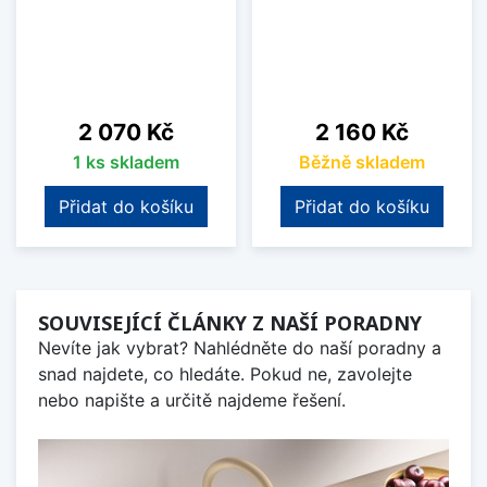
Cena
Cena
2 070 Kč
2 160 Kč
1 ks skladem
Běžně skladem
Přidat do košíku
Přidat do košíku
SOUVISEJÍCÍ ČLÁNKY Z NAŠÍ PORADNY
Nevíte jak vybrat? Nahlédněte do naší poradny a
snad najdete, co hledáte. Pokud ne, zavolejte
nebo napište a určitě najdeme řešení.