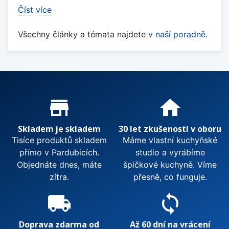
Číst více
Všechny články a témata najdete
v naší poradně
.
Proč nakupovat u nás?
store_mall_directory
home
Skladem je skladem
30 let zkušeností v oboru
Tisíce produktů skladem
Máme vlastní kuchyňské
přímo v Pardubicích.
studio a vyrábíme
Objednáte dnes, máte
špičkové kuchyně. Víme
zítra.
přesně, co funguje.
local_shipping
sync
Doprava zdarma od
Až 60 dní na vrácení