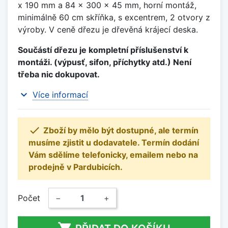
x 190 mm a 84 x 300 x 45 mm, horní montáž,
minimálně 60 cm skříňka, s excentrem, 2 otvory z
výroby. V ceně dřezu je dřevěná krájecí deska.
Součástí dřezu je kompletní příslušenství k
montáži. (výpusť, sifon, příchytky atd.) Není
třeba nic dokupovat.
expand_more
Více informací

Zboží by mělo být dostupné, ale termín
musíme zjistit u dodavatele. Termín dodání
Vám sdělíme telefonicky, emailem nebo na
prodejně v Pardubicích.
Počet
−
+