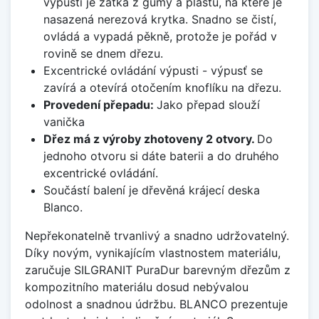
výpusti je zátka z gumy a plastu, na které je
nasazená nerezová krytka. Snadno se čistí,
ovládá a vypadá pěkně, protože je pořád v
rovině se dnem dřezu.
Excentrické ovládání výpusti - výpusť se
zavírá a otevírá otočením knoflíku na dřezu.
Provedení přepadu:
Jako přepad slouží
vanička
Dřez má z výroby zhotoveny 2 otvory.
Do
jednoho otvoru si dáte baterii a do druhého
excentrické ovládání.
Součástí balení je dřevěná krájecí deska
Blanco.
Nepřekonatelně trvanlivý a snadno udržovatelný.
Díky novým, vynikajícím vlastnostem materiálu,
zaručuje SILGRANIT PuraDur barevným dřezům z
kompozitního materiálu dosud nebývalou
odolnost a snadnou údržbu. BLANCO prezentuje