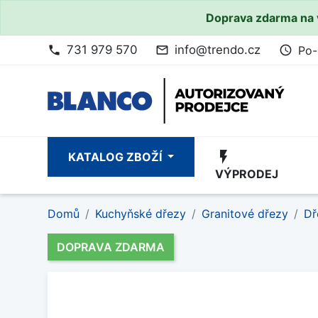
Doprava zdarma na 
731 979 570
info@trendo.cz
Po-
phone
mail_outline
access_time
flash_on
KATALOG ZBOŽÍ
VÝPRODEJ
Domů
Kuchyňské dřezy
Granitové dřezy
Dř
DOPRAVA ZDARMA