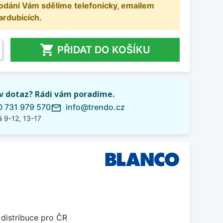
odání Vám sdělíme telefonicky, emailem
ardubicích.

PŘIDAT DO KOŠÍKU
iv dotaz? Rádi vám poradíme.
 731 979 570
info@trendo.cz
mail_outline
 9-12, 13-17
 distribuce pro ČR