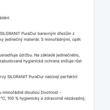
ádání.
je SILGRANIT PuraDur barevným dřezům z
y jedinečný materiál. S mimořádnými, opět
ý usnadňuje údržbu. Na základě jedinečného,
zabudovaná hygienická ochrana snižuje růst
arvy SILGRANIT PuraDur nabízejí perfektní
u mimořádně dlouhou životnost -
 °C, 100 % hygienicky a zdravotně nezávadný,