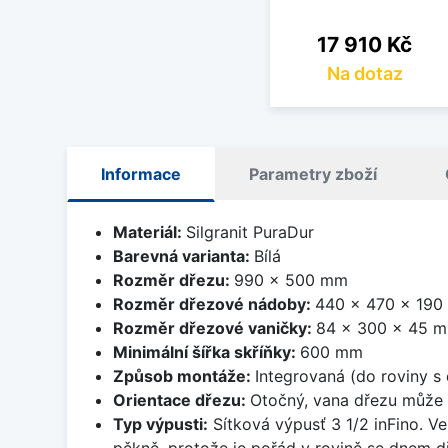
Cena
17 910 Kč
Na dotaz
Informace
Parametry zboží
Materiál:
Silgranit PuraDur
Barevná varianta:
Bílá
Rozměr dřezu:
990 x 500 mm
Rozměr dřezové nádoby:
440 x 470 x 19
Rozměr dřezové vaničky:
84 x 300 x 45 
Minimální šířka skříňky:
600 mm
Způsob montáže:
Integrovaná (do roviny s
Orientace dřezu:
Otočný, vana dřezu může 
Typ výpusti:
Sítková výpusť 3 1/2 inFino. Ve
pěkně, protože je pořád v rovině se dnem d