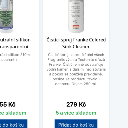
trální silikon
Čisticí sprej Franke Colored
Sada
transparentní
Sink Cleaner
dř
ální silikon 310ml
Čisticí sprej na pro čištění všech
nsparentní
Fragranitových a Tectonite dřezů
Čisti
Franke. Čistič jemně odstraňuje
Blanc
vodní kámen s dalšími nečistotami
mastn
a pokud se používá pravidelně,
odol
poskytuje produktu trvalou
čis
ochranu. Objem 250 ml.
Silgra
ena
Cena
55 Kč
279 Kč
íce skladem
5 a více skladem
t do košíku
Přidat do košíku