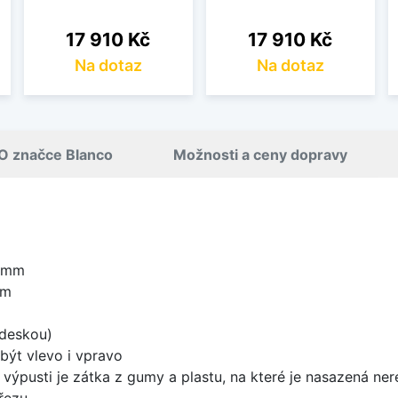
Cena
Cena
17 910 Kč
17 910 Kč
Na dotaz
Na dotaz
O značce Blanco
Možnosti a ceny dopravy
0 mm
mm
 deskou)
být vlevo i vpravo
 výpusti je zátka z gumy a plastu, na které je nasazená ne
řezu.