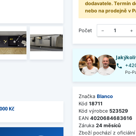
dodavatele. Termín d
nebo na prodejně v P
Počet
−
+
Jakýkol
+420
phone
Po-Pá
Značka
Blanco
Kód
18711
000 Kč
Kód výrobce
523529
EAN
4020684683616
Záruka
24 měsíců
Zboží pochází z oficiální