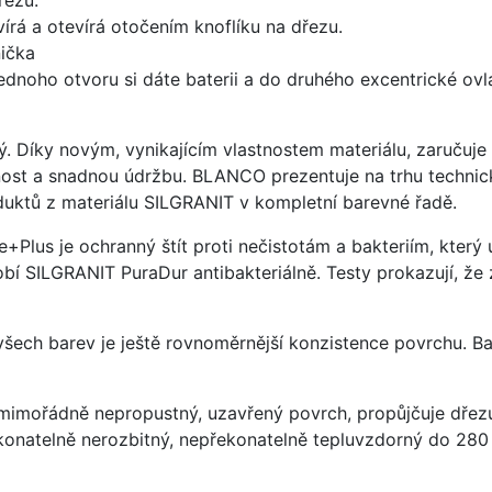
írá a otevírá otočením knoflíku na dřezu.
ička
ednoho otvoru si dáte baterii a do druhého excentrické ovl
ý. Díky novým, vynikajícím vlastnostem materiálu, zaruču
ost a snadnou údržbu. BLANCO prezentuje na trhu technick
uktů z materiálu SILGRANIT v kompletní barevné řadě.
e+Plus je ochranný štít proti nečistotám a bakteriím, kter
í SILGRANIT PuraDur antibakteriálně. Testy prokazují, že 
 všech barev je ještě rovnoměrnější konzistence povrchu. B
imořádně nepropustný, uzavřený povrch, propůjčuje dřez
konatelně nerozbitný, nepřekonatelně tepluvzdorný do 280