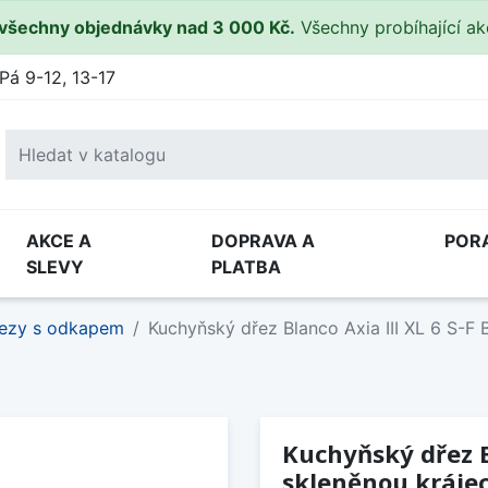
všechny objednávky nad 3 000 Kč.
Všechny probíhající a
Pá 9-12, 13-17
AKCE A
DOPRAVA A
POR
SLEVY
PLATBA
ezy s odkapem
Kuchyňský dřez Blanco Axia III XL 6 S-F B
Kuchyňský dřez Bl
skleněnou kráje