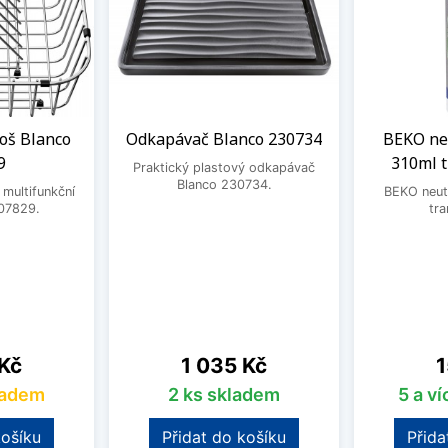
oš Blanco
Odkapávač Blanco 230734
BEKO neu
9
310ml 
Praktický plastový odkapávač
Blanco 230734.
 multifunkční
BEKO neutr
07829.
tra
Cena
C
 Kč
1 035 Kč
1
ladem
2 ks skladem
5 a v
košíku
Přidat do košíku
Přida