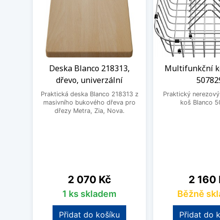
Deska Blanco 218313,
Multifunkční k
dřevo, univerzální
50782
Praktická deska Blanco 218313 z
Praktický nerezový
masivního bukového dřeva pro
koš Blanco 5
dřezy Metra, Zia, Nova.
Cena
Cena
2 070 Kč
2 160
1 ks skladem
Běžně sk
Přidat do košíku
Přidat do 