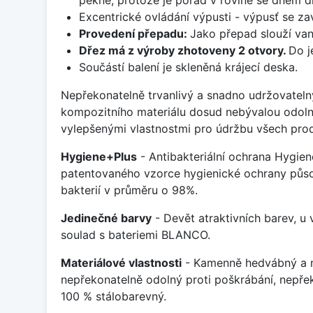
Excentrické ovládání výpusti - výpusť se zav
Provedení přepadu:
Jako přepad slouží van
Dřez má z výroby zhotoveny 2 otvory.
Do j
Součástí balení je skleněná krájecí deska.
Nepřekonatelně trvanlivý a snadno udržovateln
kompozitního materiálu dosud nebývalou odoln
vylepšenými vlastnostmi pro údržbu všech prod
Hygiene+Plus
- Antibakteriální ochrana Hygien
patentovaného vzorce hygienické ochrany působ
bakterií v průměru o 98%.
Jedinečné barvy
- Devět atraktivních barev, u
soulad s bateriemi BLANCO.
Materiálové vlastnosti
- Kamenně hedvábný a m
nepřekonatelně odolný proti poškrábání, nepře
100 % stálobarevný.