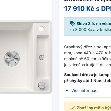
17 910 Kč
s DP
loyalty
Sleva 3 % na všec
za 8 000 Kč a v koší
Granitový dřez s odkape
mm, vana 440 x 470 x 1
minimálně 60 cm skříňka
je skleněná krájecí deska
Součástí dřezu je komple
příchytky atd.) Není tře
expand_more
Více informací

Zboží by mělo být