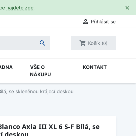
×
kce
najdete zde
.

Přihlásit se

shopping_cart
Košík
(0)
ADNA
VŠE O
KONTAKT
NÁKUPU
ílá, se skleněnou krájecí deskou
anco Axia III XL 6 S-F Bílá, se
cí deskou