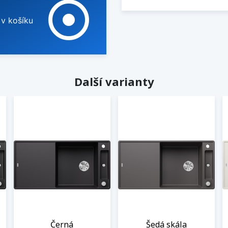
adjust
 v košíku
Další varianty
Černá
Šedá skála