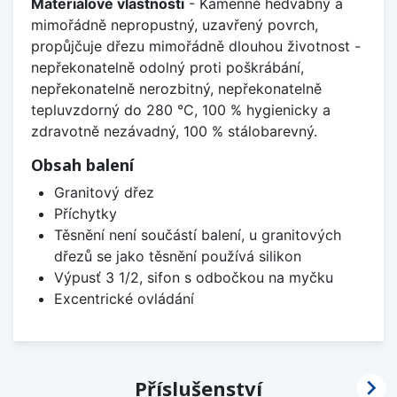
Materiálové vlastnosti
- Kamenně hedvábný a
mimořádně nepropustný, uzavřený povrch,
propůjčuje dřezu mimořádně dlouhou životnost -
nepřekonatelně odolný proti poškrábání,
nepřekonatelně nerozbitný, nepřekonatelně
tepluvzdorný do 280 °C, 100 % hygienicky a
zdravotně nezávadný, 100 % stálobarevný.
Obsah balení
Granitový dřez
Příchytky
Těsnění není součástí balení, u granitových
dřezů se jako těsnění používá silikon
Výpusť 3 1/2, sifon s odbočkou na myčku
Excentrické ovládání

Příslušenství