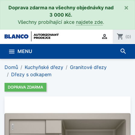
×
Doprava zdarma na všechny objednávky nad
3 000 Kč.
Všechny probíhající akce
najdete zde
.

shopping_cart
(0)
search

MENU
Domů
Kuchyňské dřezy
Granitové dřezy
Dřezy s odkapem
DOPRAVA ZDARMA