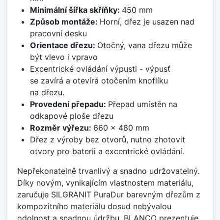
Minimální šířka skříňky:
450 mm
Způsob montáže:
Horní, dřez je usazen nad
pracovní desku
Orientace dřezu:
Otočný, vana dřezu může
být vlevo i vpravo
Excentrické ovládání výpusti - výpusť
se zavírá a otevírá otočením knoflíku
na dřezu.
Provedení přepadu:
Přepad umístěn na
odkapové ploše dřezu
Rozměr výřezu:
660 x 480 mm
Dřez z výroby bez otvorů, nutno zhotovit
otvory pro baterii a excentrické ovládání.
Nepřekonatelně trvanlivý a snadno udržovatelný.
Díky novým, vynikajícím vlastnostem materiálu,
zaručuje SILGRANIT PuraDur barevným dřezům z
kompozitního materiálu dosud nebývalou
odolnost a snadnou údržbu. BLANCO prezentuje