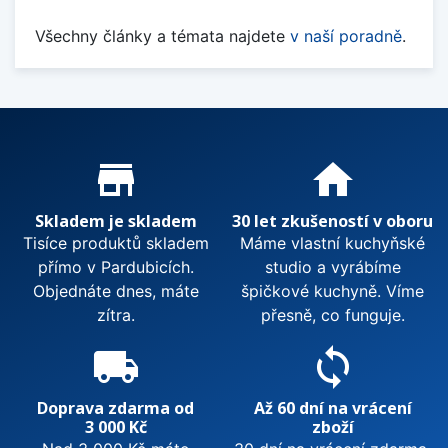
Všechny články a témata najdete
v naší poradně
.
Proč nakupovat u nás?
store_mall_directory
home
Skladem je skladem
30 let zkušeností v oboru
Tisíce produktů skladem
Máme vlastní kuchyňské
přímo v Pardubicích.
studio a vyrábíme
Objednáte dnes, máte
špičkové kuchyně. Víme
zítra.
přesně, co funguje.
local_shipping
sync
Doprava zdarma od
Až 60 dní na vrácení
3 000 Kč
zboží