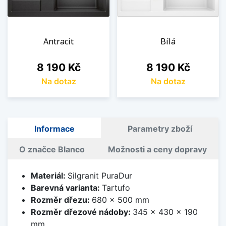
Antracit
Bílá
Cena
Cena
8 190 Kč
8 190 Kč
Na dotaz
Na dotaz
Informace
Parametry zboží
O značce Blanco
Možnosti a ceny dopravy
Materiál:
Silgranit PuraDur
Barevná varianta:
Tartufo
Rozměr dřezu:
680 x 500 mm
Rozměr dřezové nádoby:
345 x 430 x 190
mm