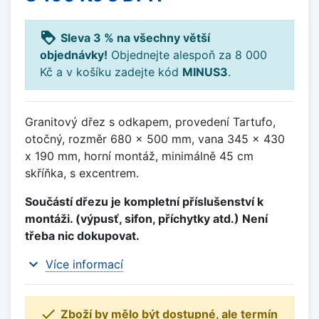
loyalty
Sleva 3 % na všechny větší
objednávky!
Objednejte alespoň za 8 000
Kč a v košíku zadejte kód
MINUS3
.
Granitový dřez s odkapem, provedení Tartufo,
otočný, rozměr 680 x 500 mm, vana 345 x 430
x 190 mm, horní montáž, minimálně 45 cm
skříňka, s excentrem.
Součástí dřezu je kompletní příslušenství k
montáži. (výpusť, sifon, příchytky atd.) Není
třeba nic dokupovat.
expand_more
Více informací

Zboží by mělo být dostupné, ale termín