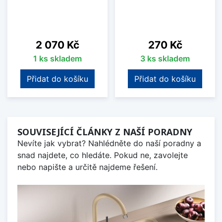
Cena
Cena
2 070 Kč
270 Kč
1 ks skladem
3 ks skladem
Přidat do košíku
Přidat do košíku
SOUVISEJÍCÍ ČLÁNKY Z NAŠÍ PORADNY
Nevíte jak vybrat? Nahlédněte do naší poradny a
snad najdete, co hledáte. Pokud ne, zavolejte
nebo napište a určitě najdeme řešení.