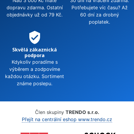
Nad 3 000 Kč máte
30 dní na vrácení zdarma.
dopravu zdarma. Ostatní
Potřebujete víc času? Až
objednávky už od 79 Kč.
60 dní za drobný
poplatek.
verified_user
Skvělá zákaznická
podpora
Kdykoliv poradíme s
výběrem a zodpovíme
každou otázku. Sortiment
známe poslepu.
Člen skupiny
TRENDO s.r.o.
Přejít na centrální eshop www.trendo.cz