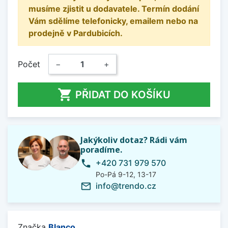
musíme zjistit u dodavatele. Termín dodání
Vám sdělíme telefonicky, emailem nebo na
prodejně v Pardubicích.
Počet
−
+

PŘIDAT DO KOŠÍKU
Jakýkoliv dotaz? Rádi vám
poradíme.
+420 731 979 570
phone
Po-Pá 9-12, 13-17
info@trendo.cz
mail_outline
Značka
Blanco