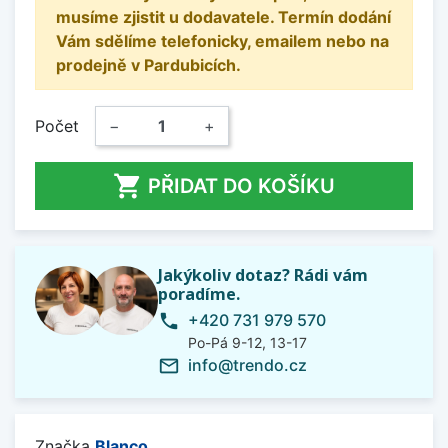
musíme zjistit u dodavatele. Termín dodání
Vám sdělíme telefonicky, emailem nebo na
prodejně v Pardubicích.
Počet
−
+

PŘIDAT DO KOŠÍKU
Jakýkoliv dotaz? Rádi vám
poradíme.
+420 731 979 570
phone
Po-Pá 9-12, 13-17
info@trendo.cz
mail_outline
Značka
Blanco