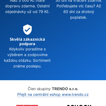
Nad 3 000 Kč máte
30 dní na vrácení zdarma.
dopravu zdarma. Ostatní
Potřebujete víc času? Až
objednávky už od 79 Kč.
60 dní za drobný
poplatek.
verified_user
Skvělá zákaznická
podpora
Kdykoliv poradíme s
výběrem a zodpovíme
každou otázku. Sortiment
známe poslepu.
Člen skupiny
TRENDO s.r.o.
Přejít na centrální eshop www.trendo.cz