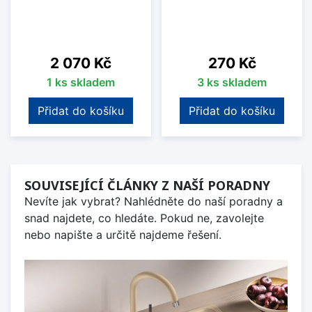
Cena
Cena
2 070 Kč
270 Kč
1 ks skladem
3 ks skladem
Přidat do košíku
Přidat do košíku
SOUVISEJÍCÍ ČLÁNKY Z NAŠÍ PORADNY
Nevíte jak vybrat? Nahlédněte do naší poradny a
snad najdete, co hledáte. Pokud ne, zavolejte
nebo napište a určitě najdeme řešení.