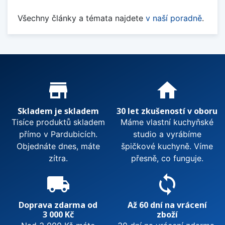
Všechny články a témata najdete
v naší poradně
.
Proč nakupovat u nás?
store_mall_directory
home
Skladem je skladem
30 let zkušeností v oboru
Tisíce produktů skladem
Máme vlastní kuchyňské
přímo v Pardubicích.
studio a vyrábíme
Objednáte dnes, máte
špičkové kuchyně. Víme
zítra.
přesně, co funguje.
local_shipping
sync
Doprava zdarma od
Až 60 dní na vrácení
3 000 Kč
zboží