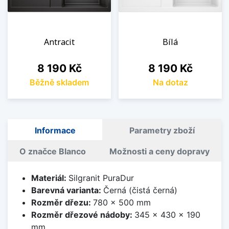
Antracit
Bílá
Cena
Cena
8 190 Kč
8 190 Kč
Běžně skladem
Na dotaz
Informace
Parametry zboží
O značce Blanco
Možnosti a ceny dopravy
Materiál:
Silgranit PuraDur
Barevná varianta:
Černá (čistá černá)
Rozměr dřezu:
780 x 500 mm
Rozměr dřezové nádoby:
345 x 430 x 190
mm