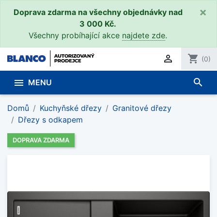
×
Doprava zdarma na všechny objednávky nad
3 000 Kč.
Všechny probíhající akce
najdete zde
.

shopping_cart
(0)
search

MENU
Domů
Kuchyňské dřezy
Granitové dřezy
Dřezy s odkapem
DOPRAVA ZDARMA