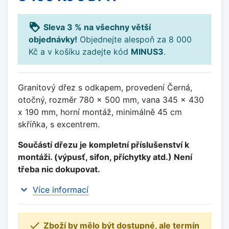
loyalty
Sleva 3 % na všechny větší
objednávky!
Objednejte alespoň za 8 000
Kč a v košíku zadejte kód
MINUS3
.
Granitový dřez s odkapem, provedení Černá,
otočný, rozměr 780 x 500 mm, vana 345 x 430
x 190 mm, horní montáž, minimálně 45 cm
skříňka, s excentrem.
Součástí dřezu je kompletní příslušenství k
montáži. (výpusť, sifon, příchytky atd.) Není
třeba nic dokupovat.
expand_more
Více informací

Zboží by mělo být dostupné, ale termín