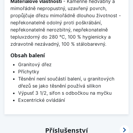
Materiálové vlastnosti
- Kamenně hedvábný a
mimořádně nepropustný, uzavřený povrch,
propůjčuje dřezu mimořádně dlouhou životnost -
nepřekonatelně odolný proti poškrábání,
nepřekonatelně nerozbitný, nepřekonatelně
tepluvzdorný do 280 °C, 100 % hygienicky a
zdravotně nezávadný, 100 % stálobarevný.
Obsah balení
Granitový dřez
Příchytky
Těsnění není součástí balení, u granitových
dřezů se jako těsnění používá silikon
Výpusť 3 1/2, sifon s odbočkou na myčku
Excentrické ovládání

Příslušenství