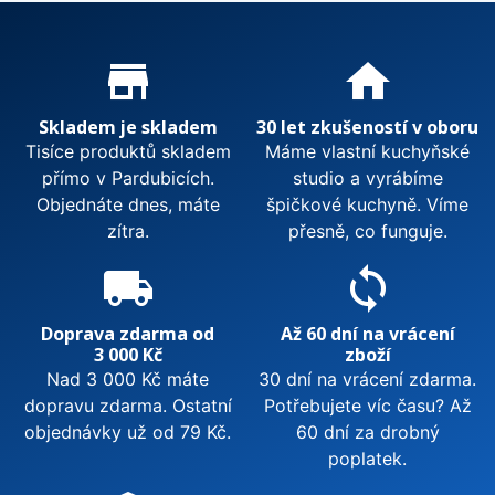
Proč nakupovat u nás?
store_mall_directory
home
Skladem je skladem
30 let zkušeností v oboru
Tisíce produktů skladem
Máme vlastní kuchyňské
přímo v Pardubicích.
studio a vyrábíme
Objednáte dnes, máte
špičkové kuchyně. Víme
zítra.
přesně, co funguje.
local_shipping
sync
Doprava zdarma od
Až 60 dní na vrácení
3 000 Kč
zboží
Nad 3 000 Kč máte
30 dní na vrácení zdarma.
dopravu zdarma. Ostatní
Potřebujete víc času? Až
objednávky už od 79 Kč.
60 dní za drobný
poplatek.