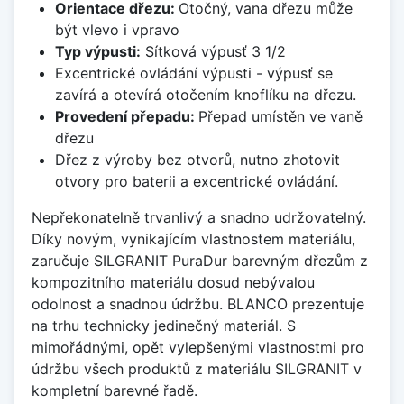
Orientace dřezu:
Otočný, vana dřezu může
být vlevo i vpravo
Typ výpusti:
Sítková výpusť 3 1/2
Excentrické ovládání výpusti - výpusť se
zavírá a otevírá otočením knoflíku na dřezu.
Provedení přepadu:
Přepad umístěn ve vaně
dřezu
Dřez z výroby bez otvorů, nutno zhotovit
otvory pro baterii a excentrické ovládání.
Nepřekonatelně trvanlivý a snadno udržovatelný.
Díky novým, vynikajícím vlastnostem materiálu,
zaručuje SILGRANIT PuraDur barevným dřezům z
kompozitního materiálu dosud nebývalou
odolnost a snadnou údržbu. BLANCO prezentuje
na trhu technicky jedinečný materiál. S
mimořádnými, opět vylepšenými vlastnostmi pro
údržbu všech produktů z materiálu SILGRANIT v
kompletní barevné řadě.