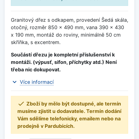
Granitový dřez s odkapem, provedení Šedá skála,
otočný, rozměr 850 x 490 mm, vana 390 x 430
x 190 mm, montáž do roviny, minimálně 50 cm
skříňka, s excentrem.
Součástí dřezu je kompletní příslušenství k
montáži. (výpusť, sifon, příchytky atd.) Není
třeba nic dokupovat.
expand_more
Více informací

Zboží by mělo být dostupné, ale termín
musíme zjistit u dodavatele. Termín dodání
Vám sdělíme telefonicky, emailem nebo na
prodejně v Pardubicích.