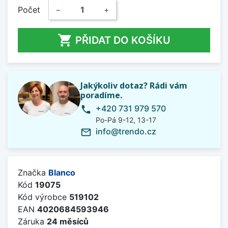
Počet
−
+

PŘIDAT DO KOŠÍKU
Jakýkoliv dotaz? Rádi vám
poradíme.
+420 731 979 570
phone
Po-Pá 9-12, 13-17
info@trendo.cz
mail_outline
Značka
Blanco
Kód
19075
Kód výrobce
519102
EAN
4020684593946
Záruka
24 měsíců