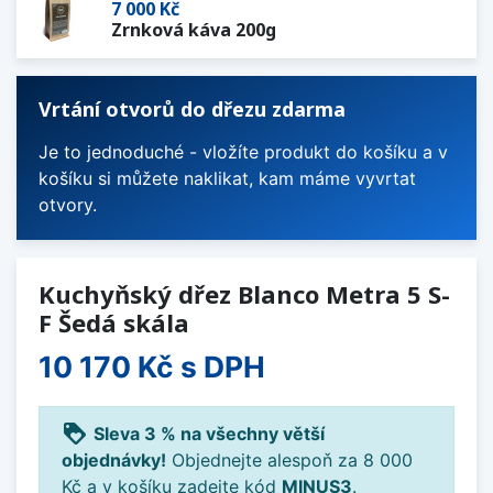
7 000 Kč
Zrnková káva 200g
Vrtání otvorů do dřezu zdarma
Je to jednoduché - vložíte produkt do košíku a v
košíku si můžete naklikat, kam máme vyvrtat
otvory.
Kuchyňský dřez Blanco Metra 5 S-
F Šedá skála
10 170 Kč
s DPH
loyalty
Sleva 3 % na všechny větší
objednávky!
Objednejte alespoň za 8 000
Kč a v košíku zadejte kód
MINUS3
.