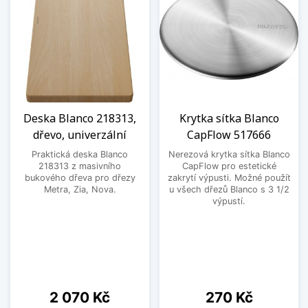
Deska Blanco 218313,
Krytka sítka Blanco
dřevo, univerzální
CapFlow 517666
Praktická deska Blanco
Nerezová krytka sítka Blanco
218313 z masivního
CapFlow pro estetické
bukového dřeva pro dřezy
zakrytí výpusti. Možné použít
Metra, Zia, Nova.
u všech dřezů Blanco s 3 1/2
výpustí.
Cena
Cena
2 070 Kč
270 Kč