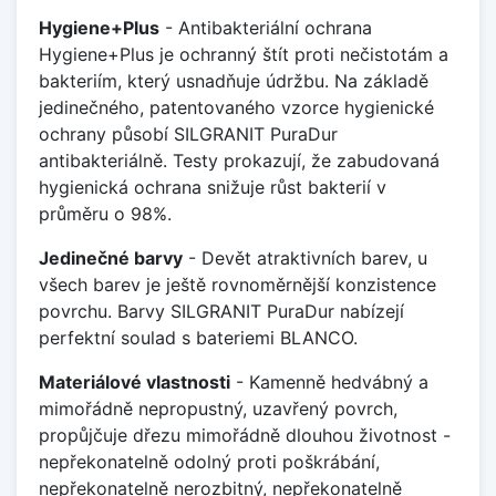
Hygiene+Plus
- Antibakteriální ochrana
Hygiene+Plus je ochranný štít proti nečistotám a
bakteriím, který usnadňuje údržbu. Na základě
jedinečného, patentovaného vzorce hygienické
ochrany působí SILGRANIT PuraDur
antibakteriálně. Testy prokazují, že zabudovaná
hygienická ochrana snižuje růst bakterií v
průměru o 98%.
Jedinečné barvy
- Devět atraktivních barev, u
všech barev je ještě rovnoměrnější konzistence
povrchu. Barvy SILGRANIT PuraDur nabízejí
perfektní soulad s bateriemi BLANCO.
Materiálové vlastnosti
- Kamenně hedvábný a
mimořádně nepropustný, uzavřený povrch,
propůjčuje dřezu mimořádně dlouhou životnost -
nepřekonatelně odolný proti poškrábání,
nepřekonatelně nerozbitný, nepřekonatelně