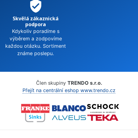
verified_user
Skvělá zákaznická
podpora
Kdykoliv poradíme s
výběrem a zodpovíme
každou otázku. Sortiment
známe poslepu.
Člen skupiny
TRENDO s.r.o.
Přejít na centrální eshop www.trendo.cz