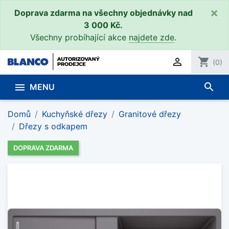
×
Doprava zdarma na všechny objednávky nad
3 000 Kč.
Všechny probíhající akce
najdete zde
.

shopping_cart
(0)
search

MENU
Domů
Kuchyňské dřezy
Granitové dřezy
Dřezy s odkapem
DOPRAVA ZDARMA