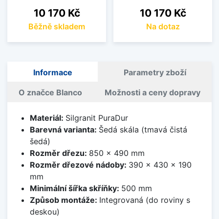
Cena
Cena
10 170 Kč
10 170 Kč
Běžně skladem
Na dotaz
Informace
Parametry zboží
O značce Blanco
Možnosti a ceny dopravy
Materiál:
Silgranit PuraDur
Barevná varianta:
Šedá skála (tmavá čistá
šedá)
Rozměr dřezu:
850 x 490 mm
Rozměr dřezové nádoby:
390 x 430 x 190
mm
Minimální šířka skříňky:
500 mm
Způsob montáže:
Integrovaná (do roviny s
deskou)