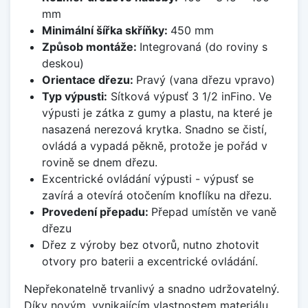
mm
Minimální šířka skříňky:
450 mm
Způsob montáže:
Integrovaná (do roviny s
deskou)
Orientace dřezu:
Pravý (vana dřezu vpravo)
Typ výpusti:
Sítková výpusť 3 1/2 inFino. Ve
výpusti je zátka z gumy a plastu, na které je
nasazená nerezová krytka. Snadno se čistí,
ovládá a vypadá pěkně, protože je pořád v
rovině se dnem dřezu.
Excentrické ovládání výpusti - výpusť se
zavírá a otevírá otočením knoflíku na dřezu.
Provedení přepadu:
Přepad umístěn ve vaně
dřezu
Dřez z výroby bez otvorů, nutno zhotovit
otvory pro baterii a excentrické ovládání.
Nepřekonatelně trvanlivý a snadno udržovatelný.
Díky novým, vynikajícím vlastnostem materiálu,