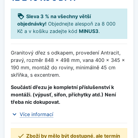
loyalty
Sleva 3 % na všechny větší
objednávky!
Objednejte alespoň za 8 000
Kč a v košíku zadejte kód
MINUS3
.
Granitový dřez s odkapem, provedení Antracit,
pravý, rozměr 848 x 498 mm, vana 400 x 345 x
190 mm, montáž do roviny, minimálně 45 cm
skříňka, s excentrem.
Součástí dřezu je kompletní příslušenství k
montáži. (výpusť, sifon, příchytky atd.) Není
třeba nic dokupovat.
expand_more
Více informací

Zboží by mělo být dostupné, ale termín