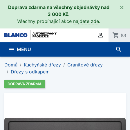
×
Doprava zdarma na všechny objednávky nad
3 000 Kč.
Všechny probíhající akce
najdete zde
.

shopping_cart
(0)
search

MENU
Domů
Kuchyňské dřezy
Granitové dřezy
Dřezy s odkapem
DOPRAVA ZDARMA