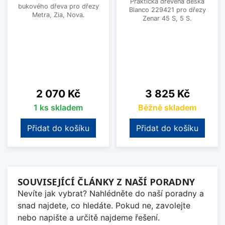
Praktická dřevěná deska
bukového dřeva pro dřezy
Blanco 229421 pro dřezy
Metra, Zia, Nova.
Zenar 45 S, 5 S.
Cena
Cena
2 070 Kč
3 825 Kč
1 ks skladem
Běžně skladem
Přidat do košíku
Přidat do košíku
SOUVISEJÍCÍ ČLÁNKY Z NAŠÍ PORADNY
Nevíte jak vybrat? Nahlédněte do naší poradny a
snad najdete, co hledáte. Pokud ne, zavolejte
nebo napište a určitě najdeme řešení.