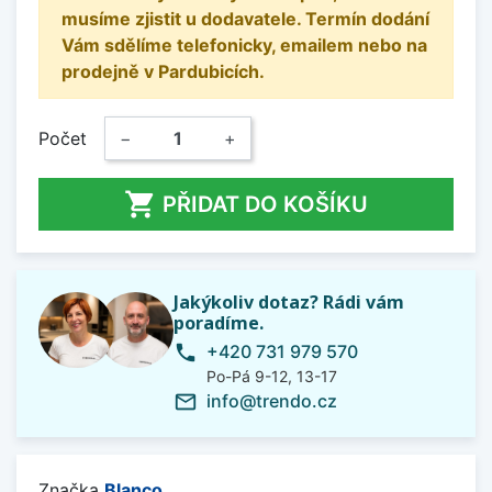
musíme zjistit u dodavatele. Termín dodání
Vám sdělíme telefonicky, emailem nebo na
prodejně v Pardubicích.
Počet
−
+

PŘIDAT DO KOŠÍKU
Jakýkoliv dotaz? Rádi vám
poradíme.
+420 731 979 570
phone
Po-Pá 9-12, 13-17
info@trendo.cz
mail_outline
Značka
Blanco