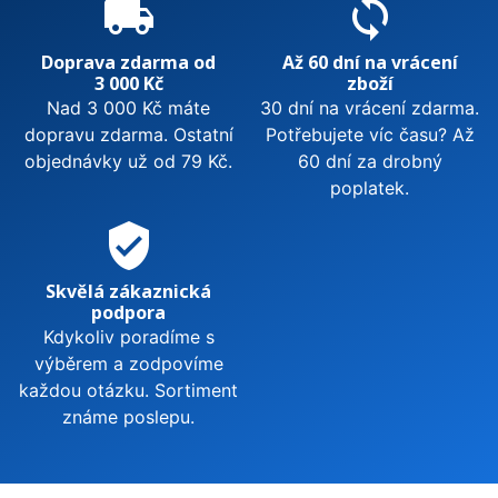
local_shipping
sync
Doprava zdarma od
Až 60 dní na vrácení
3 000 Kč
zboží
Nad 3 000 Kč máte
30 dní na vrácení zdarma.
dopravu zdarma. Ostatní
Potřebujete víc času? Až
objednávky už od 79 Kč.
60 dní za drobný
poplatek.
verified_user
Skvělá zákaznická
podpora
Kdykoliv poradíme s
výběrem a zodpovíme
každou otázku. Sortiment
známe poslepu.