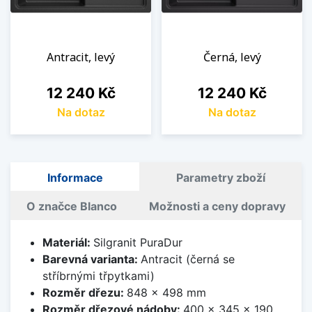
Antracit, levý
Černá, levý
Cena
Cena
12 240 Kč
12 240 Kč
Na dotaz
Na dotaz
Informace
Parametry zboží
O značce Blanco
Možnosti a ceny dopravy
Materiál:
Silgranit PuraDur
Barevná varianta:
Antracit (černá se
stříbrnými třpytkami)
Rozměr dřezu:
848 x 498 mm
Rozměr dřezové nádoby:
400 x 345 x 190