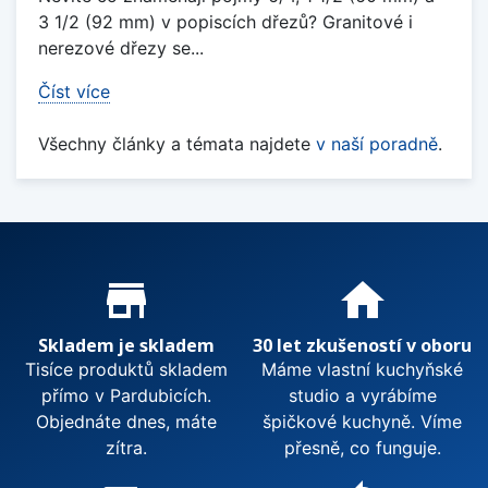
3 1/2 (92 mm) v popiscích dřezů? Granitové i
nerezové dřezy se...
Číst více
Všechny články a témata najdete
v naší poradně
.
Proč nakupovat u nás?
store_mall_directory
home
Skladem je skladem
30 let zkušeností v oboru
Tisíce produktů skladem
Máme vlastní kuchyňské
přímo v Pardubicích.
studio a vyrábíme
Objednáte dnes, máte
špičkové kuchyně. Víme
zítra.
přesně, co funguje.