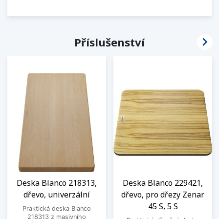

Příslušenství
Deska Blanco 218313,
Deska Blanco 229421,
dřevo, univerzální
dřevo, pro dřezy Zenar
45 S, 5 S
Praktická deska Blanco
218313 z masivního