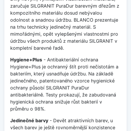
zaručuje SILGRANIT PuraDur barevným dřezům z
kompozitního materiálu dosud nebývalou
odolnost a snadnou údržbu. BLANCO prezentuje
na trhu technicky jedinečný materiál. S
mimořádnými, opět vylepšenými vlastnostmi pro
údržbu všech produktů z materiálu SILGRANIT v
kompletní barevné řadě.
Hygiene+Plus
- Antibakteriální ochrana
Hygiene+Plus je ochranný štít proti nečistotám a
bakteriím, který usnadňuje údržbu. Na základě
jedinečného, patentovaného vzorce hygienické
ochrany působí SILGRANIT PuraDur
antibakteriálně. Testy prokazují, že zabudovaná
hygienická ochrana snižuje růst bakterií v
průměru o 98%.
Jedinečné barvy
- Devět atraktivních barev, u
všech barev je ještě rovnoměrnější konzistence