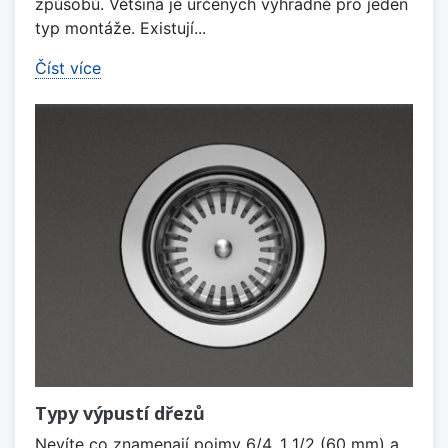
způsobů. Většina je určených výhradně pro jeden
typ montáže. Existují...
Číst více
Typy výpustí dřezů
Nevíte co znamenají pojmy 6/4, 1 1/2 (60 mm) a