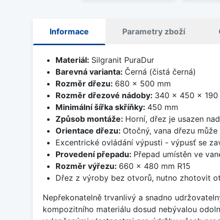
Informace
Parametry zboží
Materiál:
Silgranit PuraDur
Barevná varianta:
Černá (čistá černá)
Rozměr dřezu:
680 x 500 mm
Rozměr dřezové nádoby:
340 x 450 x 19
Minimální šířka skříňky:
450 mm
Způsob montáže:
Horní, dřez je usazen na
Orientace dřezu:
Otočný, vana dřezu může 
Excentrické ovládání výpusti - výpusť se zav
Provedení přepadu:
Přepad umístěn ve van
Rozměr výřezu:
660 x 480 mm R15
Dřez z výroby bez otvorů, nutno zhotovit ot
Nepřekonatelně trvanlivý a snadno udržovateln
kompozitního materiálu dosud nebývalou odoln