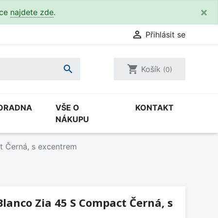
×
kce
najdete zde
.

Přihlásit se

shopping_cart
Košík
(0)
ORADNA
VŠE O
KONTAKT
NÁKUPU
t Černá, s excentrem
lanco Zia 45 S Compact Černá, s