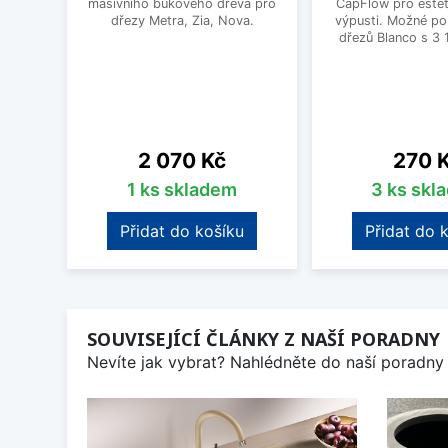
masivního bukového dřeva pro
CapFlow pro estet
dřezy Metra, Zia, Nova.
výpusti. Možné po
dřezů Blanco s 3 
Cena
Cena
2 070 Kč
270 
1 ks skladem
3 ks skl
Přidat do košíku
Přidat do 
SOUVISEJÍCÍ ČLÁNKY Z NAŠÍ PORADNY
Nevíte jak vybrat? Nahlédněte do naší poradny 