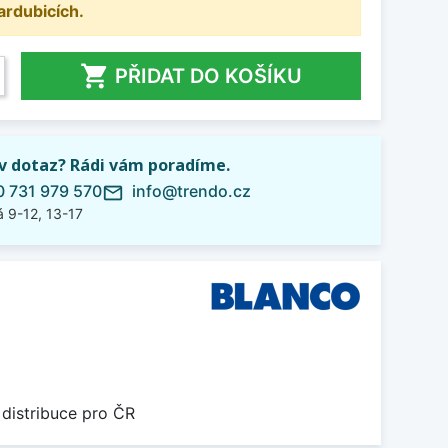
ardubicích.

PŘIDAT DO KOŠÍKU
iv dotaz? Rádi vám poradíme.
 731 979 570
info@trendo.cz
mail_outline
 9-12, 13-17
 distribuce pro ČR