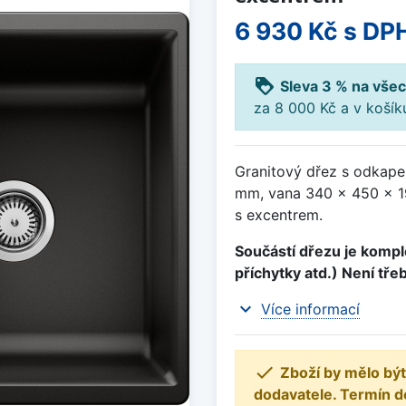
6 930 Kč
s DP
loyalty
Sleva 3 % na všec
za 8 000 Kč a v koší
Granitový dřez s odkape
mm, vana 340 x 450 x 19
s excentrem.
Součástí dřezu je komple
příchytky atd.) Není tře
expand_more
Více informací

Zboží by mělo být
dodavatele. Termín d