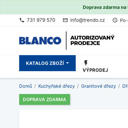
Doprava zdarma na 
731 979 570
info@trendo.cz
Po-
phone
mail_outline
access_time
flash_on
KATALOG ZBOŽÍ
VÝPRODEJ
Domů
Kuchyňské dřezy
Granitové dřezy
Dř
DOPRAVA ZDARMA