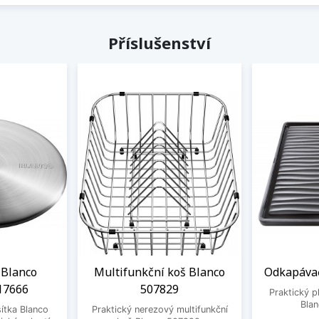
Příslušenství
 Blanco
Multifunkční koš Blanco
Odkapávač
17666
507829
Praktický 
Bla
ítka Blanco
Praktický nerezový multifunkční