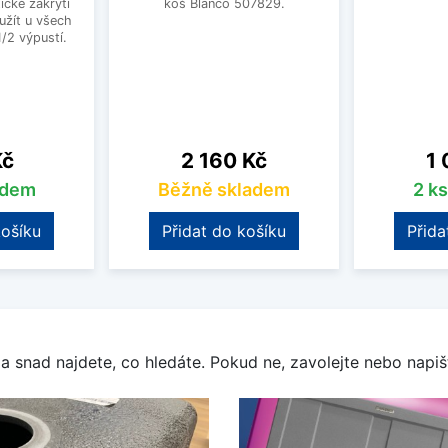
ické zakrytí
koš Blanco 507829.
užít u všech
1/2 výpustí.
Cena
Ce
Kč
2 160 Kč
1 
adem
Běžně skladem
2 k
košíku
Přidat do košíku
Přida
a snad najdete, co hledáte. Pokud ne, zavolejte nebo napišt