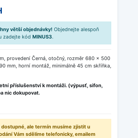
H
hny větší objednávky!
Objednejte alespoň
ku zadejte kód
MINUS3
.
m, provedení Černá, otočný, rozměr 680 x 500
0 mm, horní montáž, minimálně 45 cm skříňka,
tní příslušenství k montáži. (výpusť, sifon,
ba nic dokupovat.
 dostupné, ale termín musíme zjistit u
odání Vám sdělíme telefonicky, emailem