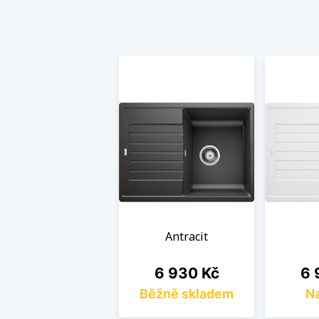
Antracit
Cena
Ce
6 930 Kč
6 
Běžně skladem
Na