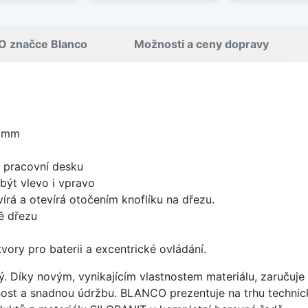
O značce Blanco
Možnosti a ceny dopravy
0 mm
d pracovní desku
být vlevo i vpravo
írá a otevírá otočením knoflíku na dřezu.
ě dřezu
vory pro baterii a excentrické ovládání.
ý. Díky novým, vynikajícím vlastnostem materiálu, zaruču
ost a snadnou údržbu. BLANCO prezentuje na trhu technick