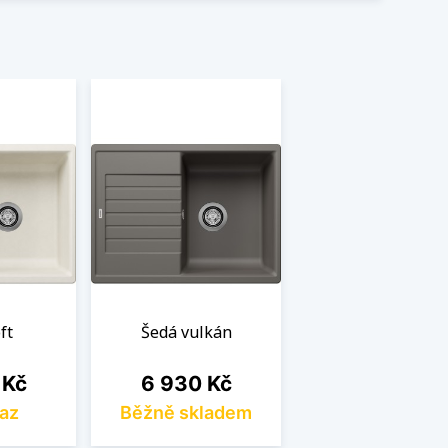
ft
Šedá vulkán
Cena
 Kč
6 930 Kč
az
Běžně skladem