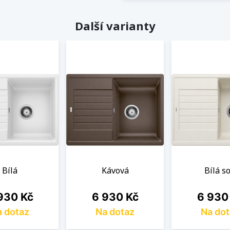
Další varianty
Bílá
Kávová
Bílá so
na
Cena
Cena
930 Kč
6 930 Kč
6 930
 dotaz
Na dotaz
Na dot