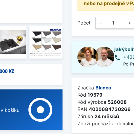
nebo na prodejně v P
Počet
−
+
Jakýkol
+420
phone
Po-Pá
000 Kč
Značka
Blanco
Kód
19579
adjust
Kód výrobce
526008
EAN
4020684730266
 v košíku
Záruka
24 měsíců
Zboží pochází z oficiální