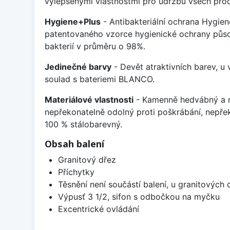
vylepšenými vlastnostmi pro údržbu všech prod
Hygiene+Plus
- Antibakteriální ochrana Hygien
patentovaného vzorce hygienické ochrany působ
bakterií v průměru o 98%.
Jedinečné barvy
- Devět atraktivních barev, u
soulad s bateriemi BLANCO.
Materiálové vlastnosti
- Kamenně hedvábný a m
nepřekonatelně odolný proti poškrábání, nepře
100 % stálobarevný.
Obsah balení
Granitový dřez
Příchytky
Těsnění není součástí balení, u granitových 
Výpusť 3 1/2, sifon s odbočkou na myčku
Excentrické ovládání