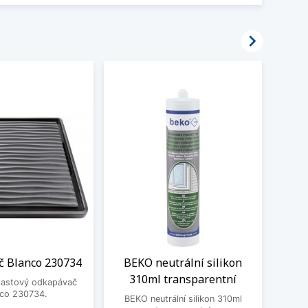

 Blanco 230734
BEKO neutrální silikon
Čisti
310ml transparentní
plastový odkapávač
nco 230734.
BEKO neutrální silikon 310ml
Čistic