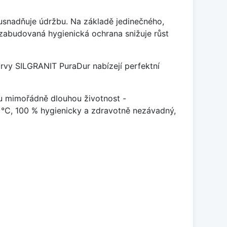
ý usnadňuje údržbu. Na základě jedinečného,
zabudovaná hygienická ochrana snižuje růst
arvy SILGRANIT PuraDur nabízejí perfektní
u mimořádně dlouhou životnost -
 °C, 100 % hygienicky a zdravotně nezávadný,