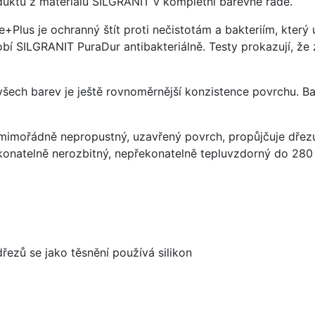
uktů z materiálu SILGRANIT v kompletní barevné řadě.
e+Plus je ochranný štít proti nečistotám a bakteriím, kter
í SILGRANIT PuraDur antibakteriálně. Testy prokazují, že 
 všech barev je ještě rovnoměrnější konzistence povrchu. B
imořádně nepropustný, uzavřený povrch, propůjčuje dřez
konatelně nerozbitný, nepřekonatelně tepluvzdorný do 280
dřezů se jako těsnění používá silikon