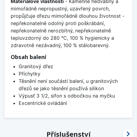
Materiálové vlastnosti
- Kamenně hedvábný a
mimořádně nepropustný, uzavřený povrch,
propůjčuje dřezu mimořádně dlouhou životnost -
nepřekonatelně odolný proti poškrábání,
nepřekonatelně nerozbitný, nepřekonatelně
tepluvzdorný do 280 °C, 100 % hygienicky a
zdravotně nezávadný, 100 % stálobarevný.
Obsah balení
Granitový dřez
Příchytky
Těsnění není součástí balení, u granitových
dřezů se jako těsnění používá silikon
Výpusť 3 1/2, sifon s odbočkou na myčku
Excentrické ovládání

Příslušenství