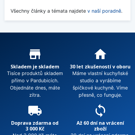
Všechny články a témata najdete
v naší poradně
.
Proč nakupovat u nás?
store_mall_directory
home
Skladem je skladem
30 let zkušeností v oboru
Tisíce produktů skladem
Máme vlastní kuchyňské
přímo v Pardubicích.
studio a vyrábíme
Objednáte dnes, máte
špičkové kuchyně. Víme
zítra.
přesně, co funguje.
local_shipping
sync
Doprava zdarma od
Až 60 dní na vrácení
3 000 Kč
zboží