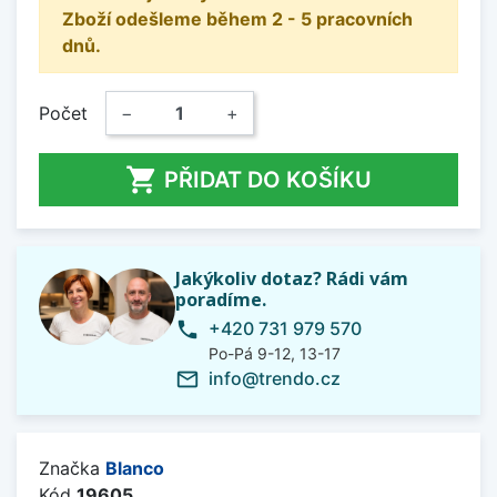
Zboží odešleme během 2 - 5 pracovních
dnů.
Počet
−
+

PŘIDAT DO KOŠÍKU
Jakýkoliv dotaz? Rádi vám
poradíme.
+420 731 979 570
phone
Po-Pá 9-12, 13-17
info@trendo.cz
mail_outline
Značka
Blanco
Kód
19605