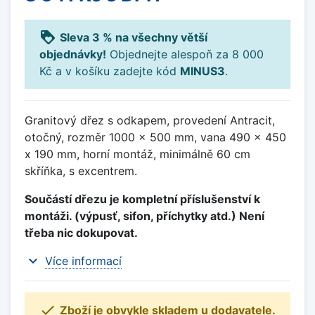
loyalty
Sleva 3 % na všechny větší
objednávky!
Objednejte alespoň za 8 000
Kč a v košíku zadejte kód
MINUS3
.
Granitový dřez s odkapem, provedení Antracit,
otočný, rozměr 1000 x 500 mm, vana 490 x 450
x 190 mm, horní montáž, minimálně 60 cm
skříňka, s excentrem.
Součástí dřezu je kompletní příslušenství k
montáži. (výpusť, sifon, příchytky atd.) Není
třeba nic dokupovat.
expand_more
Více informací

Zboží je obvykle skladem u dodavatele.