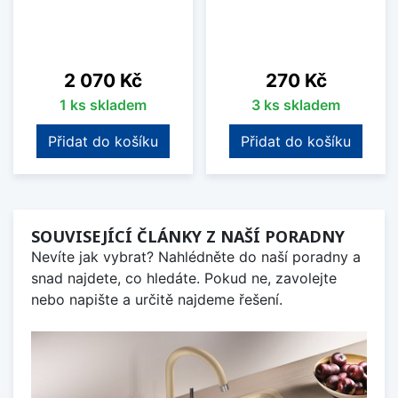
Cena
Cena
2 070 Kč
270 Kč
1 ks skladem
3 ks skladem
Přidat do košíku
Přidat do košíku
SOUVISEJÍCÍ ČLÁNKY Z NAŠÍ PORADNY
Nevíte jak vybrat? Nahlédněte do naší poradny a
snad najdete, co hledáte. Pokud ne, zavolejte
nebo napište a určitě najdeme řešení.