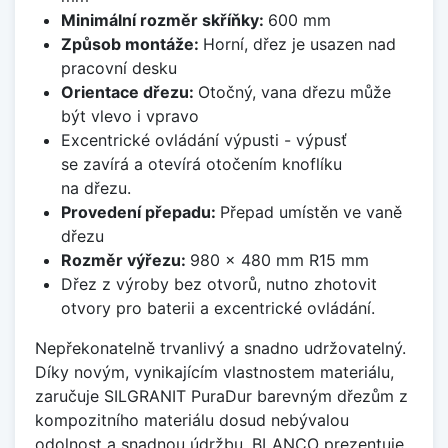
Minimální rozměr skříňky:
600 mm
Způsob montáže:
Horní, dřez je usazen nad
pracovní desku
Orientace dřezu:
Otočný, vana dřezu může
být vlevo i vpravo
Excentrické ovládání výpusti - výpusť
se zavírá a otevírá otočením knoflíku
na dřezu.
Provedení přepadu:
Přepad umístěn ve vaně
dřezu
Rozměr výřezu:
980 x 480 mm R15 mm
Dřez z výroby bez otvorů, nutno zhotovit
otvory pro baterii a excentrické ovládání.
Nepřekonatelně trvanlivý a snadno udržovatelný.
Díky novým, vynikajícím vlastnostem materiálu,
zaručuje SILGRANIT PuraDur barevným dřezům z
kompozitního materiálu dosud nebývalou
odolnost a snadnou údržbu. BLANCO prezentuje