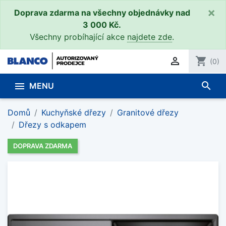
×
Doprava zdarma na všechny objednávky nad
3 000 Kč.
Všechny probíhající akce
najdete zde
.

shopping_cart
(0)
search

MENU
Domů
Kuchyňské dřezy
Granitové dřezy
Dřezy s odkapem
DOPRAVA ZDARMA