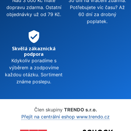
Nad 3 000 Kč máte
30 dní na vrácení zdarma.
dopravu zdarma. Ostatní
Potřebujete víc času? Až
objednávky už od 79 Kč.
60 dní za drobný
poplatek.
verified_user
Skvělá zákaznická
podpora
Kdykoliv poradíme s
výběrem a zodpovíme
každou otázku. Sortiment
známe poslepu.
Člen skupiny
TRENDO s.r.o.
Přejít na centrální eshop www.trendo.cz