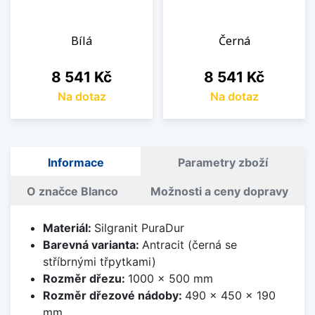
Bílá
Černá
Cena
Cena
8 541 Kč
8 541 Kč
Na dotaz
Na dotaz
Informace
Parametry zboží
O značce Blanco
Možnosti a ceny dopravy
Materiál:
Silgranit PuraDur
Barevná varianta:
Antracit (černá se
stříbrnými třpytkami)
Rozměr dřezu:
1000 x 500 mm
Rozměr dřezové nádoby:
490 x 450 x 190
mm