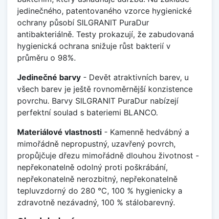
jedinečného, patentovaného vzorce hygienické
ochrany působí SILGRANIT PuraDur
antibakteriálně. Testy prokazují, že zabudovaná
hygienická ochrana snižuje růst bakterií v
průměru o 98%.
Jedinečné barvy
- Devět atraktivních barev, u
všech barev je ještě rovnoměrnější konzistence
povrchu. Barvy SILGRANIT PuraDur nabízejí
perfektní soulad s bateriemi BLANCO.
Materiálové vlastnosti
- Kamenně hedvábný a
mimořádně nepropustný, uzavřený povrch,
propůjčuje dřezu mimořádně dlouhou životnost -
nepřekonatelně odolný proti poškrábání,
nepřekonatelně nerozbitný, nepřekonatelně
tepluvzdorný do 280 °C, 100 % hygienicky a
zdravotně nezávadný, 100 % stálobarevný.