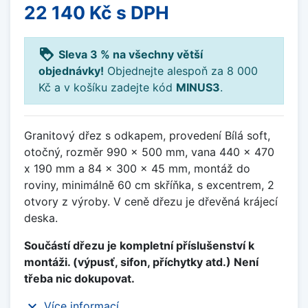
22 140 Kč
s DPH
loyalty
Sleva 3 % na všechny větší
objednávky!
Objednejte alespoň za 8 000
Kč a v košíku zadejte kód
MINUS3
.
Granitový dřez s odkapem, provedení Bílá soft,
otočný, rozměr 990 x 500 mm, vana 440 x 470
x 190 mm a 84 x 300 x 45 mm, montáž do
roviny, minimálně 60 cm skříňka, s excentrem, 2
otvory z výroby. V ceně dřezu je dřevěná krájecí
deska.
Součástí dřezu je kompletní příslušenství k
montáži. (výpusť, sifon, příchytky atd.) Není
třeba nic dokupovat.
expand_more
Více informací