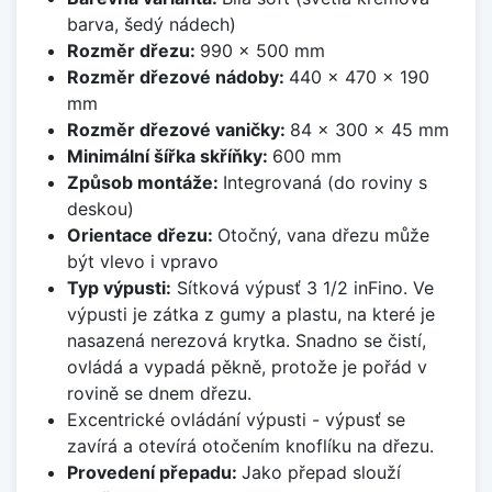
barva, šedý nádech)
Rozměr dřezu:
990 x 500 mm
Rozměr dřezové nádoby:
440 x 470 x 190
mm
Rozměr dřezové vaničky:
84 x 300 x 45 mm
Minimální šířka skříňky:
600 mm
Způsob montáže:
Integrovaná (do roviny s
deskou)
Orientace dřezu:
Otočný, vana dřezu může
být vlevo i vpravo
Typ výpusti:
Sítková výpusť 3 1/2 inFino. Ve
výpusti je zátka z gumy a plastu, na které je
nasazená nerezová krytka. Snadno se čistí,
ovládá a vypadá pěkně, protože je pořád v
rovině se dnem dřezu.
Excentrické ovládání výpusti - výpusť se
zavírá a otevírá otočením knoflíku na dřezu.
Provedení přepadu:
Jako přepad slouží