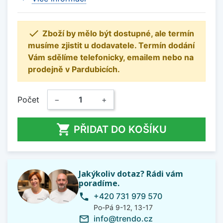

Zboží by mělo být dostupné, ale termín
musíme zjistit u dodavatele. Termín dodání
Vám sdělíme telefonicky, emailem nebo na
prodejně v Pardubicích.
Počet
−
+

PŘIDAT DO KOŠÍKU
Jakýkoliv dotaz? Rádi vám
poradíme.
+420 731 979 570
phone
Po-Pá 9-12, 13-17
info@trendo.cz
mail_outline