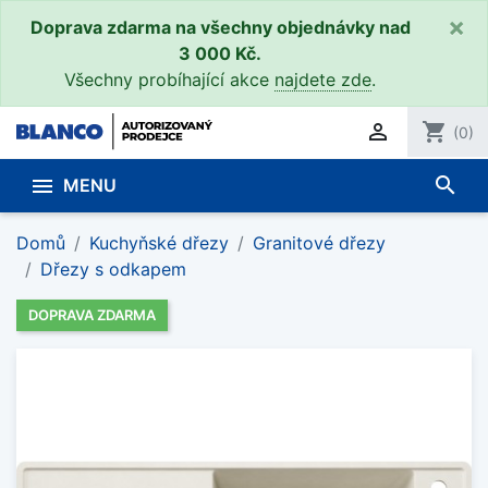
×
Doprava zdarma na všechny objednávky nad
3 000 Kč.
Všechny probíhající akce
najdete zde
.

shopping_cart
(0)
search

MENU
Domů
Kuchyňské dřezy
Granitové dřezy
Dřezy s odkapem
DOPRAVA ZDARMA