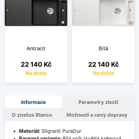
Antracit
Bílá
Cena
Cena
22 140 Kč
22 140 Kč
Na dotaz
Na dotaz
Informace
Parametry zboží
O značce Blanco
Možnosti a ceny dopravy
Materiál:
Silgranit PuraDur
Barevná varianta:
Bílá soft (světlá krémová