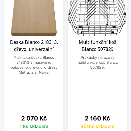
Deska Blanco 218313,
Multifunkční koš
dřevo, univerzální
Blanco 507829
Praktická deska Blanco
Praktický nerezový
218313 z masivního
multifunkční koš Blanco
bukového dřeva pro dřezy
507829.
Metra, Zia, Nova.
Cena
Cena
2 070 Kč
2 160 Kč
1 ks skladem
Běžně skladem