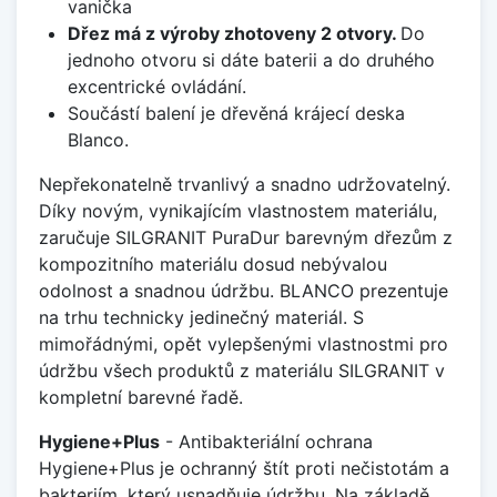
vanička
Dřez má z výroby zhotoveny 2 otvory.
Do
jednoho otvoru si dáte baterii a do druhého
excentrické ovládání.
Součástí balení je dřevěná krájecí deska
Blanco.
Nepřekonatelně trvanlivý a snadno udržovatelný.
Díky novým, vynikajícím vlastnostem materiálu,
zaručuje SILGRANIT PuraDur barevným dřezům z
kompozitního materiálu dosud nebývalou
odolnost a snadnou údržbu. BLANCO prezentuje
na trhu technicky jedinečný materiál. S
mimořádnými, opět vylepšenými vlastnostmi pro
údržbu všech produktů z materiálu SILGRANIT v
kompletní barevné řadě.
Hygiene+Plus
- Antibakteriální ochrana
Hygiene+Plus je ochranný štít proti nečistotám a
bakteriím, který usnadňuje údržbu. Na základě