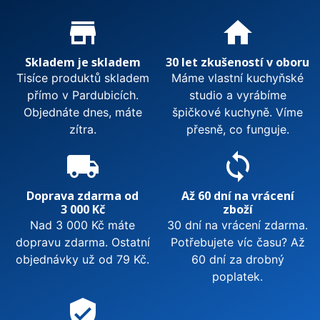
Proč nakupovat u nás?
store_mall_directory
home
Skladem je skladem
30 let zkušeností v oboru
Tisíce produktů skladem
Máme vlastní kuchyňské
přímo v Pardubicích.
studio a vyrábíme
Objednáte dnes, máte
špičkové kuchyně. Víme
zítra.
přesně, co funguje.
local_shipping
sync
Doprava zdarma od
Až 60 dní na vrácení
3 000 Kč
zboží
Nad 3 000 Kč máte
30 dní na vrácení zdarma.
dopravu zdarma. Ostatní
Potřebujete víc času? Až
objednávky už od 79 Kč.
60 dní za drobný
poplatek.
verified_user