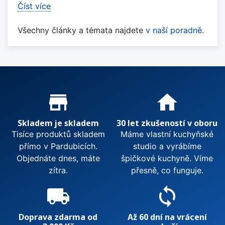
Číst více
Všechny články a témata najdete
v naší poradně
.
Proč nakupovat u nás?
store_mall_directory
home
Skladem je skladem
30 let zkušeností v oboru
Tisíce produktů skladem
Máme vlastní kuchyňské
přímo v Pardubicích.
studio a vyrábíme
Objednáte dnes, máte
špičkové kuchyně. Víme
zítra.
přesně, co funguje.
local_shipping
sync
Doprava zdarma od
Až 60 dní na vrácení