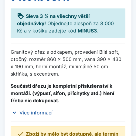
loyalty
Sleva 3 % na všechny větší
objednávky!
Objednejte alespoň za 8 000
Kč a v košíku zadejte kód
MINUS3
.
Granitový dřez s odkapem, provedení Bílá soft,
otočný, rozměr 860 x 500 mm, vana 390 x 430
x 190 mm, horní montáž, minimálně 50 cm
skříňka, s excentrem.
Součástí dřezu je kompletní příslušenství k
montáži. (výpusť, sifon, příchytky atd.) Není
třeba nic dokupovat.
expand_more
Více informací

Zboží by mělo být dostupné, ale termín