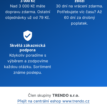
3 000 Kč
zboží
Nad 3 000 Kč máte
30 dní na vrácení zdarma.
dopravu zdarma. Ostatní
Potřebujete víc času? Až
objednávky už od 79 Kč.
60 dní za drobný
poplatek.
verified_user
Skvělá zákaznická
podpora
Kdykoliv poradíme s
výběrem a zodpovíme
každou otázku. Sortiment
známe poslepu.
Člen skupiny
TRENDO s.r.o.
Přejít na centrální eshop www.trendo.cz