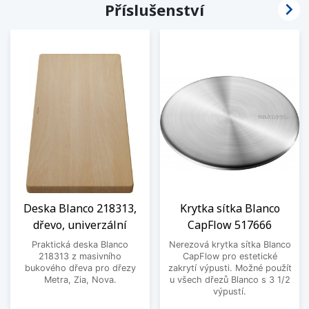

Příslušenství
Deska Blanco 218313,
Krytka sítka Blanco
dřevo, univerzální
CapFlow 517666
Praktická deska Blanco
Nerezová krytka sítka Blanco
218313 z masivního
CapFlow pro estetické
bukového dřeva pro dřezy
zakrytí výpusti. Možné použít
Metra, Zia, Nova.
u všech dřezů Blanco s 3 1/2
výpustí.