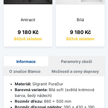
Antracit
Bílá
Cena
Cena
9 180 Kč
9 180 Kč
Běžně skladem
Běžně skladem
Informace
Parametry zboží
O značce Blanco
Možnosti a ceny dopravy
Materiál:
Silgranit PuraDur
Barevná varianta:
Bílá soft (světlá krémová
barva, šedý nádech)
Rozměr dřezu:
860 x 500 mm
Rozměr dřezové nádoby:
390 x 430 x 190