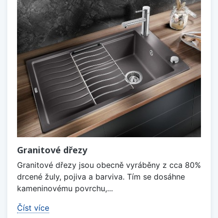
Granitové dřezy
Granitové dřezy jsou obecně vyráběny z cca 80%
drcené žuly, pojiva a barviva. Tím se dosáhne
kameninovému povrchu,...
Číst více