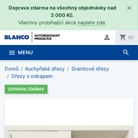
×
Doprava zdarma na všechny objednávky nad
3 000 Kč.
Všechny probíhající akce
najdete zde
.

shopping_cart
(0)
search

MENU
Domů
Kuchyňské dřezy
Granitové dřezy
Dřezy s odkapem
DOPRAVA ZDARMA