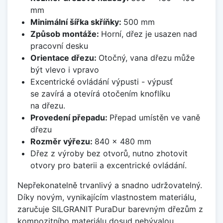
mm
Minimální šířka skříňky:
500 mm
Způsob montáže:
Horní, dřez je usazen nad
pracovní desku
Orientace dřezu:
Otočný, vana dřezu může
být vlevo i vpravo
Excentrické ovládání výpusti - výpusť
se zavírá a otevírá otočením knoflíku
na dřezu.
Provedení přepadu:
Přepad umístěn ve vaně
dřezu
Rozměr výřezu:
840 x 480 mm
Dřez z výroby bez otvorů, nutno zhotovit
otvory pro baterii a excentrické ovládání.
Nepřekonatelně trvanlivý a snadno udržovatelný.
Díky novým, vynikajícím vlastnostem materiálu,
zaručuje SILGRANIT PuraDur barevným dřezům z
kompozitního materiálu dosud nebývalou