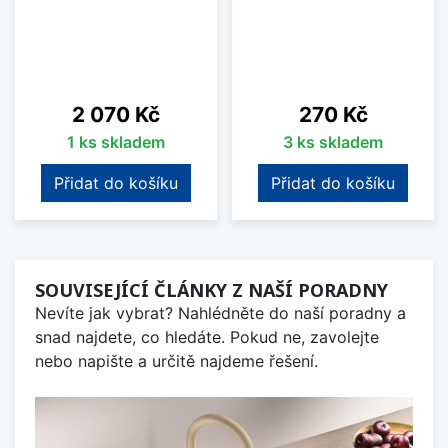
Cena
Cena
2 070 Kč
270 Kč
1 ks skladem
3 ks skladem
Přidat do košíku
Přidat do košíku
SOUVISEJÍCÍ ČLÁNKY Z NAŠÍ PORADNY
Nevíte jak vybrat? Nahlédněte do naší poradny a
snad najdete, co hledáte. Pokud ne, zavolejte
nebo napište a určitě najdeme řešení.