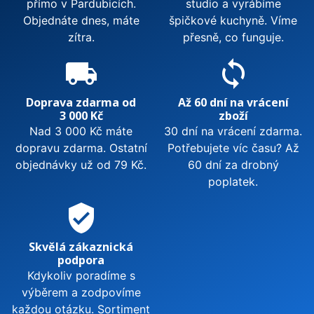
přímo v Pardubicích.
studio a vyrábíme
Objednáte dnes, máte
špičkové kuchyně. Víme
zítra.
přesně, co funguje.
local_shipping
sync
Doprava zdarma od
Až 60 dní na vrácení
3 000 Kč
zboží
Nad 3 000 Kč máte
30 dní na vrácení zdarma.
dopravu zdarma. Ostatní
Potřebujete víc času? Až
objednávky už od 79 Kč.
60 dní za drobný
poplatek.
verified_user
Skvělá zákaznická
podpora
Kdykoliv poradíme s
výběrem a zodpovíme
každou otázku. Sortiment