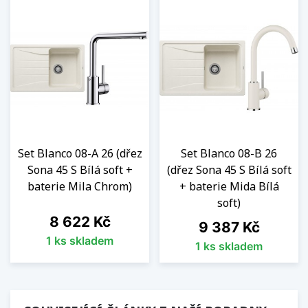
Set Blanco 08-A 26 (dřez
Set Blanco 08-B 26
Sona 45 S Bílá soft +
(dřez Sona 45 S Bílá soft
baterie Mila Chrom)
+ baterie Mida Bílá
soft)
Cena
8 622 Kč
Cena
9 387 Kč
1 ks skladem
1 ks skladem