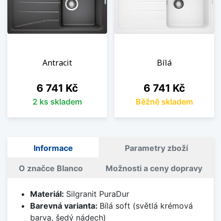
Antracit
Bílá
Cena
Cena
6 741 Kč
6 741 Kč
2 ks skladem
Běžně skladem
Informace
Parametry zboží
O značce Blanco
Možnosti a ceny dopravy
Materiál:
Silgranit PuraDur
Barevná varianta:
Bílá soft (světlá krémová
barva, šedý nádech)