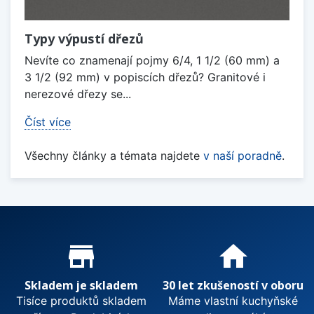
Typy výpustí dřezů
Nevíte co znamenají pojmy 6/4, 1 1/2 (60 mm) a
3 1/2 (92 mm) v popiscích dřezů? Granitové i
nerezové dřezy se...
Číst více
Všechny články a témata najdete
v naší poradně
.
Proč nakupovat u nás?
store_mall_directory
home
Skladem je skladem
30 let zkušeností v oboru
Tisíce produktů skladem
Máme vlastní kuchyňské