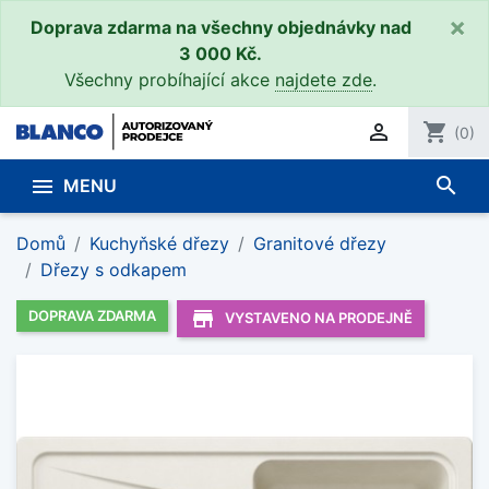
×
Doprava zdarma na všechny objednávky nad
3 000 Kč.
Všechny probíhající akce
najdete zde
.

shopping_cart
(0)
search

MENU
Domů
Kuchyňské dřezy
Granitové dřezy
Dřezy s odkapem
store_mall_directory
DOPRAVA ZDARMA
VYSTAVENO NA PRODEJNĚ