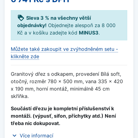
loyalty
Sleva 3 % na všechny větší
objednávky!
Objednejte alespoň za 8 000
Kč a v košíku zadejte kód
MINUS3
.
Můžete také zakoupit ve zvýhodněném setu -
klikněte zde
Granitový dřez s odkapem, provedení Bílá soft,
otočný, rozměr 780 x 500 mm, vana 335 x 420
x 190 mm, horní montáž, minimálně 45 cm
skříňka.
Součástí dřezu je kompletní příslušenství k
montáži. (výpusť, sifon, příchytky atd.) Není
třeba nic dokupovat.
expand_more
Více informací