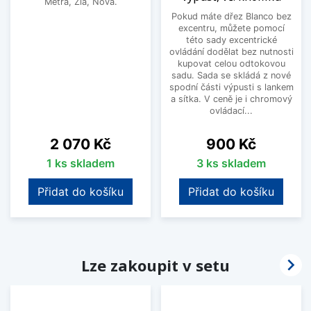
Metra, Zia, Nova.
Pokud máte dřez Blanco bez
excentru, můžete pomocí
této sady excentrické
ovládání dodělat bez nutnosti
kupovat celou odtokovou
sadu. Sada se skládá z nové
spodní části výpusti s lankem
a sítka. V ceně je i chromový
ovládací...
Cena
Cena
2 070 Kč
900 Kč
1 ks skladem
3 ks skladem
Přidat do košíku
Přidat do košíku

Lze zakoupit v setu