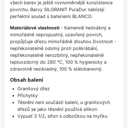
všech barev je ještě rovnoměrnější konzistence
povrchu. Barvy SILGRANIT PuraDur nabízejí
perfektní soulad s bateriemi BLANCO.
Materiálové vlastnosti
- Kamenně hedvábný a
mimořádně nepropustný, uzavřený povrch,
propůjčuje dřezu mimořádně dlouhou životnost -
nepřekonatelně odolný proti poškrábání,
nepřekonatelně nerozbitný, nepřekonatelně
tepluvzdorný do 280 °C, 100 % hygienicky a
zdravotně nezávadný, 100 % stálobarevný.
Obsah balení
Granitový dřez
Příchytky
Těsnění není součástí balení, u granitových
dřezů se jako těsnění používá silikon
Výpusť 3 1/2, sifon s odbočkou na myčku