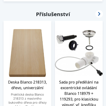

Příslušenství
Deska Blanco 218313,
Sada pro předělání na
dřevo, univerzální
excentrické ovládání
Blanco 118979 +
Praktická deska Blanco
119293, pro klasickou
218313 z masivního
bukového dřeva pro dřezy
výpusť, vč. knoflíku