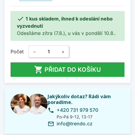

1 kus skladem, ihned k odeslání nebo
vyzvednutí
Odesíláme zítra (7.8.), u vás v pondělí 10.8..
Počet
−
+

PŘIDAT DO KOŠÍKU
Jakýkoliv dotaz? Rádi vám
poradíme.
+420 731 979 570
phone
Po-Pá 9-12, 13-17
info@trendo.cz
mail_outline