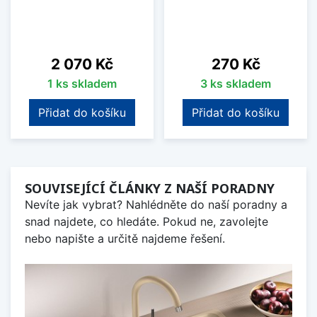
Cena
Cena
2 070 Kč
270 Kč
1 ks skladem
3 ks skladem
Přidat do košíku
Přidat do košíku
SOUVISEJÍCÍ ČLÁNKY Z NAŠÍ PORADNY
Nevíte jak vybrat? Nahlédněte do naší poradny a
snad najdete, co hledáte. Pokud ne, zavolejte
nebo napište a určitě najdeme řešení.