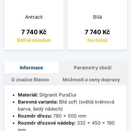
Antracit
Bílá
Cena
Cena
7 740 Kč
7 740 Kč
Běžně skladem
Na dotaz
Informace
Parametry zboží
O značce Blanco
Možnosti a ceny dopravy
Materiál:
Silgranit PuraDur
Barevná varianta:
Bílá soft (světlá krémová
barva, šedý nádech)
Rozměr dřezu:
780 x 500 mm
Rozměr dřezové nádoby:
332 x 450 x 190
mm