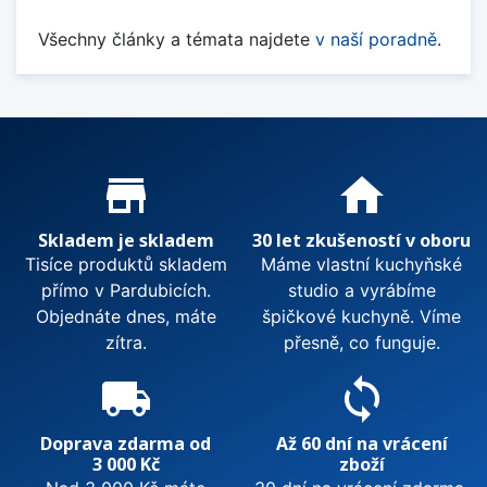
Všechny články a témata najdete
v naší poradně
.
Proč nakupovat u nás?
store_mall_directory
home
Skladem je skladem
30 let zkušeností v oboru
Tisíce produktů skladem
Máme vlastní kuchyňské
přímo v Pardubicích.
studio a vyrábíme
Objednáte dnes, máte
špičkové kuchyně. Víme
zítra.
přesně, co funguje.
local_shipping
sync
Doprava zdarma od
Až 60 dní na vrácení
3 000 Kč
zboží