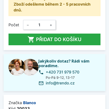
Zboží odešleme během 2 - 5 pracovních
dnů.
Počet
−
+

PŘIDAT DO KOŠÍKU
Jakýkoliv dotaz? Rádi vám
poradíme.
+420 731 979 570
phone
Po-Pá 9-12, 13-17
info@trendo.cz
mail_outline
Značka
Blanco
Kód
20033