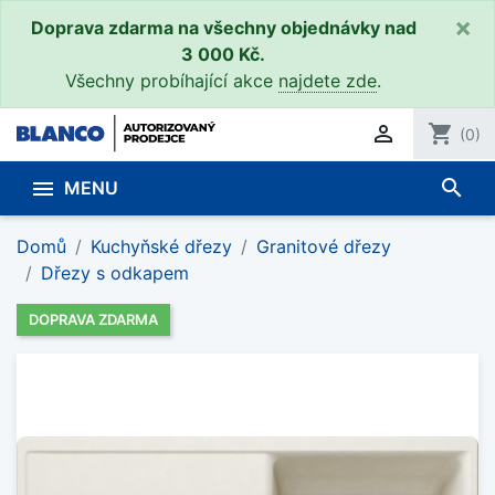
×
Doprava zdarma na všechny objednávky nad
3 000 Kč.
Všechny probíhající akce
najdete zde
.

shopping_cart
(0)
search

MENU
Domů
Kuchyňské dřezy
Granitové dřezy
Dřezy s odkapem
DOPRAVA ZDARMA