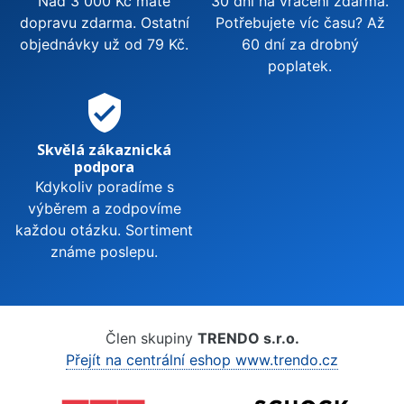
Nad 3 000 Kč máte
30 dní na vrácení zdarma.
dopravu zdarma. Ostatní
Potřebujete víc času? Až
objednávky už od 79 Kč.
60 dní za drobný
poplatek.
verified_user
Skvělá zákaznická
podpora
Kdykoliv poradíme s
výběrem a zodpovíme
každou otázku. Sortiment
známe poslepu.
Člen skupiny
TRENDO s.r.o.
Přejít na centrální eshop www.trendo.cz