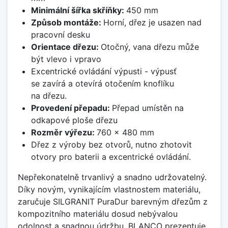
Minimální šířka skříňky:
450 mm
Způsob montáže:
Horní, dřez je usazen nad
pracovní desku
Orientace dřezu:
Otočný, vana dřezu může
být vlevo i vpravo
Excentrické ovládání výpusti - výpusť
se zavírá a otevírá otočením knoflíku
na dřezu.
Provedení přepadu:
Přepad umístěn na
odkapové ploše dřezu
Rozměr výřezu:
760 x 480 mm
Dřez z výroby bez otvorů, nutno zhotovit
otvory pro baterii a excentrické ovládání.
Nepřekonatelně trvanlivý a snadno udržovatelný.
Díky novým, vynikajícím vlastnostem materiálu,
zaručuje SILGRANIT PuraDur barevným dřezům z
kompozitního materiálu dosud nebývalou
odolnost a snadnou údržbu. BLANCO prezentuje