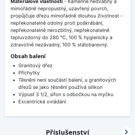
Materiálové vlastnosti
- Kamenně hedvábný a
mimořádně nepropustný, uzavřený povrch,
propůjčuje dřezu mimořádně dlouhou životnost -
nepřekonatelně odolný proti poškrábání,
nepřekonatelně nerozbitný, nepřekonatelně
tepluvzdorný do 280 °C, 100 % hygienicky a
zdravotně nezávadný, 100 % stálobarevný.
Obsah balení
Granitový dřez
Příchytky
Těsnění není součástí balení, u granitových
dřezů se jako těsnění používá silikon
Výpusť 3 1/2, sifon s odbočkou na myčku
Excentrické ovládání

Příslušenství