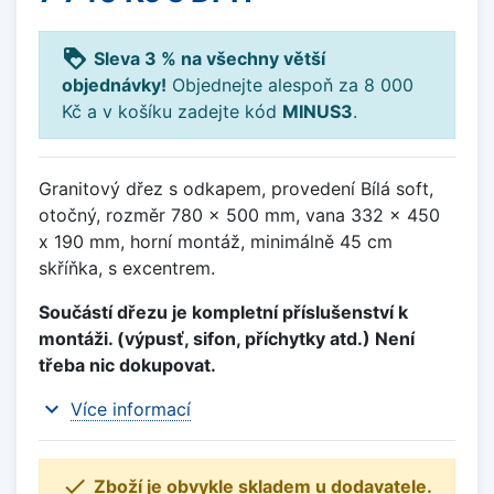
loyalty
Sleva 3 % na všechny větší
objednávky!
Objednejte alespoň za 8 000
Kč a v košíku zadejte kód
MINUS3
.
Granitový dřez s odkapem, provedení Bílá soft,
otočný, rozměr 780 x 500 mm, vana 332 x 450
x 190 mm, horní montáž, minimálně 45 cm
skříňka, s excentrem.
Součástí dřezu je kompletní příslušenství k
montáži. (výpusť, sifon, příchytky atd.) Není
třeba nic dokupovat.
expand_more
Více informací

Zboží je obvykle skladem u dodavatele.