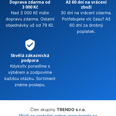
Doprava zdarma od
Až 60 dní na vrácení
3 000 Kč
zboží
Nad 3 000 Kč máte
30 dní na vrácení zdarma.
dopravu zdarma. Ostatní
Potřebujete víc času? Až
objednávky už od 79 Kč.
60 dní za drobný
poplatek.
verified_user
Skvělá zákaznická
podpora
Kdykoliv poradíme s
výběrem a zodpovíme
každou otázku. Sortiment
známe poslepu.
Člen skupiny
TRENDO s.r.o.
Přejít na centrální eshop www.trendo.cz