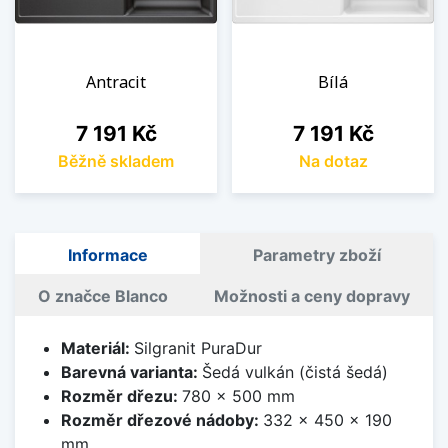
Antracit
Bílá
Cena
Cena
7 191 Kč
7 191 Kč
Běžně skladem
Na dotaz
Informace
Parametry zboží
O značce Blanco
Možnosti a ceny dopravy
Materiál:
Silgranit PuraDur
Barevná varianta:
Šedá vulkán (čistá šedá)
Rozměr dřezu:
780 x 500 mm
Rozměr dřezové nádoby:
332 x 450 x 190
mm