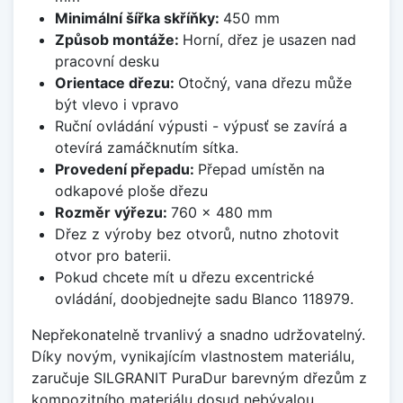
Minimální šířka skříňky:
450 mm
Způsob montáže:
Horní, dřez je usazen nad
pracovní desku
Orientace dřezu:
Otočný, vana dřezu může
být vlevo i vpravo
Ruční ovládání výpusti - výpusť se zavírá a
otevírá zamáčknutím sítka.
Provedení přepadu:
Přepad umístěn na
odkapové ploše dřezu
Rozměr výřezu:
760 x 480 mm
Dřez z výroby bez otvorů, nutno zhotovit
otvor pro baterii.
Pokud chcete mít u dřezu excentrické
ovládání, doobjednejte sadu Blanco 118979.
Nepřekonatelně trvanlivý a snadno udržovatelný.
Díky novým, vynikajícím vlastnostem materiálu,
zaručuje SILGRANIT PuraDur barevným dřezům z
kompozitního materiálu dosud nebývalou