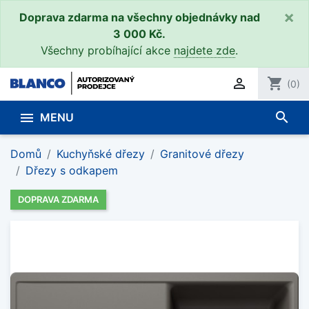
×
Doprava zdarma na všechny objednávky nad
3 000 Kč.
Všechny probíhající akce
najdete zde
.

shopping_cart
(0)
search

MENU
Domů
Kuchyňské dřezy
Granitové dřezy
Dřezy s odkapem
DOPRAVA ZDARMA