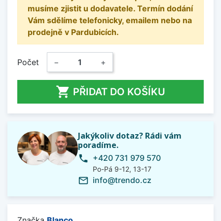
musíme zjistit u dodavatele. Termín dodání
Vám sdělíme telefonicky, emailem nebo na
prodejně v Pardubicích.
Počet
−
+

PŘIDAT DO KOŠÍKU
Jakýkoliv dotaz? Rádi vám
poradíme.
+420 731 979 570
phone
Po-Pá 9-12, 13-17
info@trendo.cz
mail_outline
Značka
Blanco