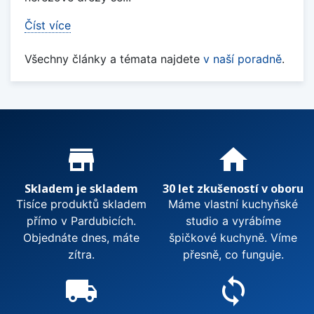
Číst více
Všechny články a témata najdete
v naší poradně
.
Proč nakupovat u nás?
store_mall_directory
home
Skladem je skladem
30 let zkušeností v oboru
Tisíce produktů skladem
Máme vlastní kuchyňské
přímo v Pardubicích.
studio a vyrábíme
Objednáte dnes, máte
špičkové kuchyně. Víme
zítra.
přesně, co funguje.
local_shipping
sync