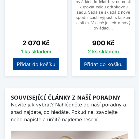
ovládání dodělat bez nutnosti
kupovat celou odtokovou
sadu. Sada se skládá z nové
spodní části výpusti s lankem
a sítka. V ceně je i chromový
ovládací...
Cena
Cena
2 070 Kč
900 Kč
1 ks skladem
2 ks skladem
Přidat do košíku
Přidat do košíku
SOUVISEJÍCÍ ČLÁNKY Z NAŠÍ PORADNY
Nevíte jak vybrat? Nahlédněte do naší poradny a
snad najdete, co hledáte. Pokud ne, zavolejte
nebo napište a určitě najdeme řešení.