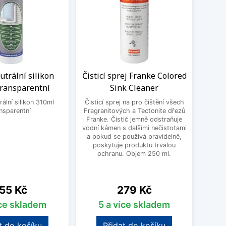
trální silikon
Čisticí sprej Franke Colored
Sada
transparentní
Sink Cleaner
dř
ální silikon 310ml
Čisticí sprej na pro čištění všech
nsparentní
Fragranitových a Tectonite dřezů
Čisti
Franke. Čistič jemně odstraňuje
Blanc
vodní kámen s dalšími nečistotami
mastn
a pokud se používá pravidelně,
odol
poskytuje produktu trvalou
čis
ochranu. Objem 250 ml.
Silgra
ena
Cena
55 Kč
279 Kč
íce skladem
5 a více skladem
t do košíku
Přidat do košíku