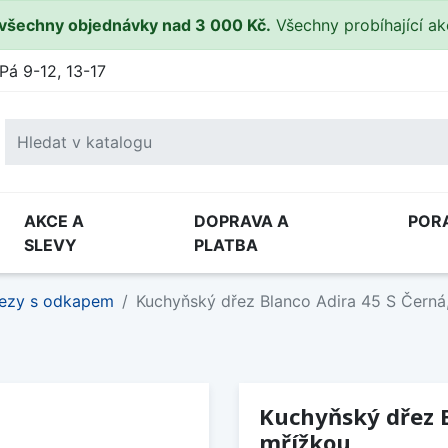
všechny objednávky nad 3 000 Kč.
Všechny probíhající a
Pá 9-12, 13-17
AKCE A
DOPRAVA A
POR
SLEVY
PLATBA
ezy s odkapem
Kuchyňský dřez Blanco Adira 45 S Černá
Kuchyňský dřez B
mřížkou