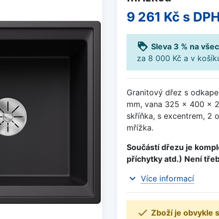
9 261 Kč
s DP
loyalty
Sleva 3 % na všec
za 8 000 Kč a v koší
Granitový dřez s odkape
mm, vana 325 x 400 x 2
skříňka, s excentrem, 2 
mřížka.
Součástí dřezu je komple
příchytky atd.) Není tře
expand_more
Více informací

Zboží je obvykle