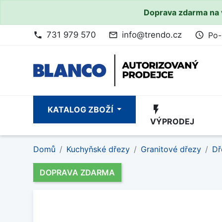
Doprava zdarma na 
731 979 570
info@trendo.cz
Po-
phone
mail_outline
access_time
flash_on
KATALOG ZBOŽÍ
VÝPRODEJ
Domů
Kuchyňské dřezy
Granitové dřezy
Dř
DOPRAVA ZDARMA