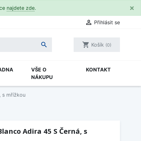
×
kce
najdete zde
.

Přihlásit se

shopping_cart
Košík
(0)
ADNA
VŠE O
KONTAKT
NÁKUPU
, s mřížkou
lanco Adira 45 S Černá, s