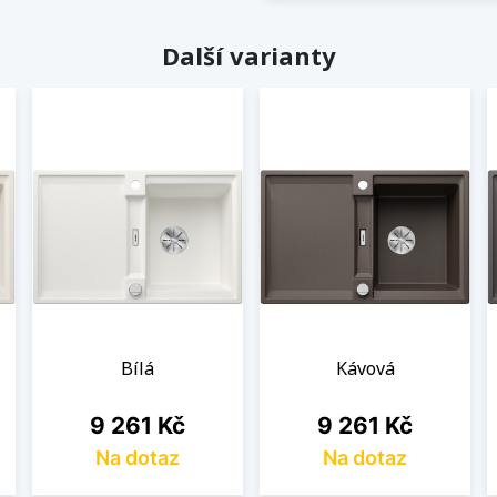
Další varianty
Bílá
Kávová
Cena
Cena
9 261 Kč
9 261 Kč
Na dotaz
Na dotaz