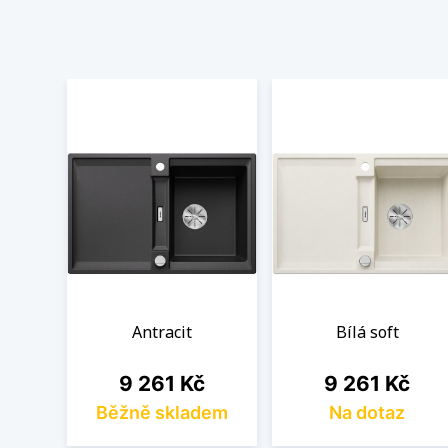
Antracit
Bílá soft
Cena
Cena
9 261 Kč
9 261 Kč
Běžně skladem
Na dotaz