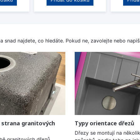
a snad najdete, co hledáte. Pokud ne, zavolejte nebo napišt
 strana granitových
Typy orientace dřezů
Dřezy se montují na několi
obě granitových dřezů