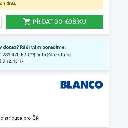
ch dnů.

PŘIDAT DO KOŠÍKU
iv dotaz? Rádi vám poradíme.
 731 979 570
info@trendo.cz
mail_outline
 9-12, 13-17
 distribuce pro ČR