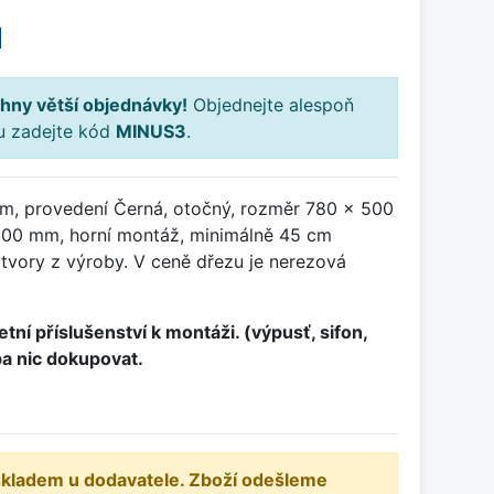
H
hny větší objednávky!
Objednejte alespoň
ku zadejte kód
MINUS3
.
m, provedení Černá, otočný, rozměr 780 x 500
00 mm, horní montáž, minimálně 45 cm
otvory z výroby. V ceně dřezu je nerezová
tní příslušenství k montáži. (výpusť, sifon,
ba nic dokupovat.
 skladem u dodavatele. Zboží odešleme