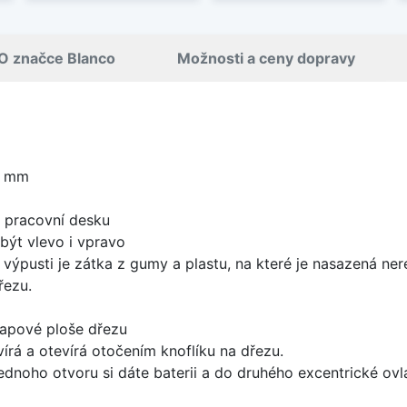
O značce Blanco
Možnosti a ceny dopravy
0 mm
d pracovní desku
být vlevo i vpravo
 výpusti je zátka z gumy a plastu, na které je nasazená ne
řezu.
apové ploše dřezu
írá a otevírá otočením knoflíku na dřezu.
ednoho otvoru si dáte baterii a do druhého excentrické ovl