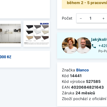
během 2 - 5 pracovní
Počet
−
+
Jakýkol
+420
phone
Po-Pá
000 Kč
Značka
Blanco
Kód
14441
Kód výrobce
527585
EAN
4020684821643
Záruka
24 měsíců
Zboží pochází z oficiální