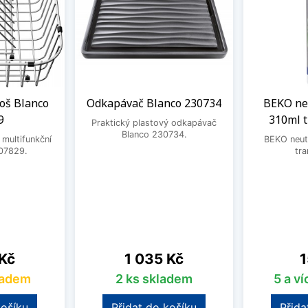
oš Blanco
Odkapávač Blanco 230734
BEKO neu
9
310ml 
Praktický plastový odkapávač
Blanco 230734.
 multifunkční
BEKO neutr
07829.
tra
Cena
C
 Kč
1 035 Kč
1
ladem
2 ks skladem
5 a v
košíku
Přidat do košíku
Přida