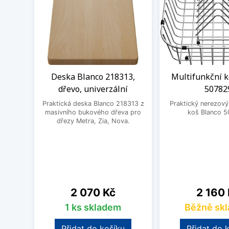
Deska Blanco 218313,
Multifunkční k
dřevo, univerzální
50782
Praktická deska Blanco 218313 z
Praktický nerezový
masivního bukového dřeva pro
koš Blanco 5
dřezy Metra, Zia, Nova.
Cena
Cena
2 070 Kč
2 160
1 ks skladem
Běžně sk
Přidat do košíku
Přidat do 