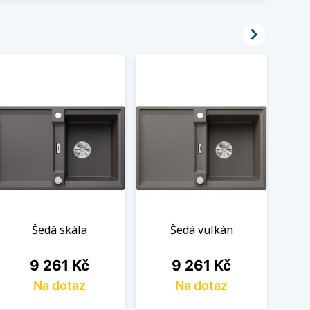

Šedá skála
Šedá vulkán
Cena
Cena
9 261 Kč
9 261 Kč
Na dotaz
Na dotaz