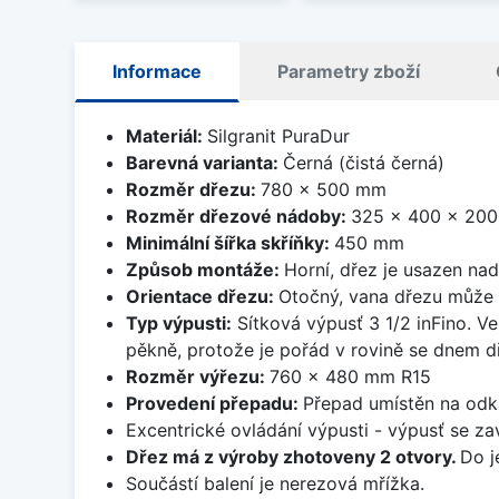
Informace
Parametry zboží
Materiál:
Silgranit PuraDur
Barevná varianta:
Černá (čistá černá)
Rozměr dřezu:
780 x 500 mm
Rozměr dřezové nádoby:
325 x 400 x 20
Minimální šířka skříňky:
450 mm
Způsob montáže:
Horní, dřez je usazen na
Orientace dřezu:
Otočný, vana dřezu může 
Typ výpusti:
Sítková výpusť 3 1/2 inFino. Ve
pěkně, protože je pořád v rovině se dnem d
Rozměr výřezu:
760 x 480 mm R15
Provedení přepadu:
Přepad umístěn na odk
Excentrické ovládání výpusti - výpusť se zav
Dřez má z výroby zhotoveny 2 otvory.
Do j
Součástí balení je nerezová mřížka.