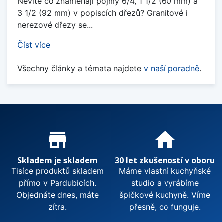
Nevíte co znamenají pojmy 6/4, 1 1/2 (60 mm) a
3 1/2 (92 mm) v popiscích dřezů? Granitové i
nerezové dřezy se...
Číst více
Všechny články a témata najdete
v naší poradně
.
Proč nakupovat u nás?
store_mall_directory
home
Skladem je skladem
30 let zkušeností v oboru
Tisíce produktů skladem
Máme vlastní kuchyňské
přímo v Pardubicích.
studio a vyrábíme
Objednáte dnes, máte
špičkové kuchyně. Víme
zítra.
přesně, co funguje.