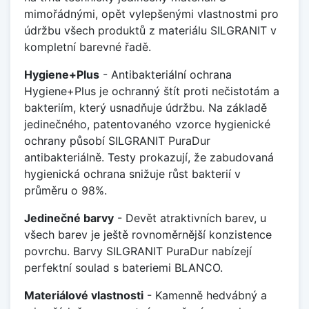
mimořádnými, opět vylepšenými vlastnostmi pro
údržbu všech produktů z materiálu SILGRANIT v
kompletní barevné řadě.
Hygiene+Plus
- Antibakteriální ochrana
Hygiene+Plus je ochranný štít proti nečistotám a
bakteriím, který usnadňuje údržbu. Na základě
jedinečného, patentovaného vzorce hygienické
ochrany působí SILGRANIT PuraDur
antibakteriálně. Testy prokazují, že zabudovaná
hygienická ochrana snižuje růst bakterií v
průměru o 98%.
Jedinečné barvy
- Devět atraktivních barev, u
všech barev je ještě rovnoměrnější konzistence
povrchu. Barvy SILGRANIT PuraDur nabízejí
perfektní soulad s bateriemi BLANCO.
Materiálové vlastnosti
- Kamenně hedvábný a