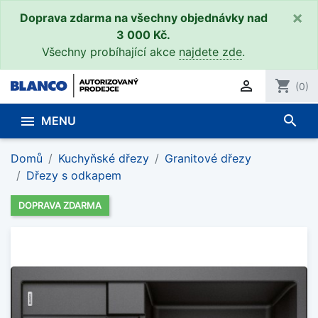
×
Doprava zdarma na všechny objednávky nad
3 000 Kč.
Všechny probíhající akce
najdete zde
.

shopping_cart
(0)
search

MENU
Domů
Kuchyňské dřezy
Granitové dřezy
Dřezy s odkapem
DOPRAVA ZDARMA