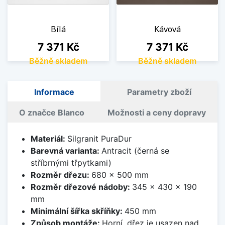
Bílá
Kávová
Cena
Cena
7 371 Kč
7 371 Kč
Běžně skladem
Běžně skladem
Informace
Parametry zboží
O značce Blanco
Možnosti a ceny dopravy
Materiál:
Silgranit PuraDur
Barevná varianta:
Antracit (černá se
stříbrnými třpytkami)
Rozměr dřezu:
680 x 500 mm
Rozměr dřezové nádoby:
345 x 430 x 190
mm
Minimální šířka skříňky:
450 mm
Způsob montáže:
Horní, dřez je usazen nad