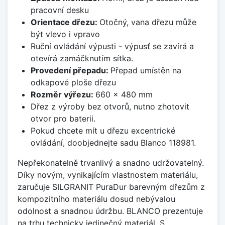
pracovní desku
Orientace dřezu:
Otočný, vana dřezu může
být vlevo i vpravo
Ruční ovládání výpusti - výpusť se zavírá a
otevírá zamáčknutím sítka.
Provedení přepadu:
Přepad umístěn na
odkapové ploše dřezu
Rozměr výřezu:
660 x 480 mm
Dřez z výroby bez otvorů, nutno zhotovit
otvor pro baterii.
Pokud chcete mít u dřezu excentrické
ovládání, doobjednejte sadu Blanco 118981.
Nepřekonatelně trvanlivý a snadno udržovatelný.
Díky novým, vynikajícím vlastnostem materiálu,
zaručuje SILGRANIT PuraDur barevným dřezům z
kompozitního materiálu dosud nebývalou
odolnost a snadnou údržbu. BLANCO prezentuje
na trhu technicky jedinečný materiál. S