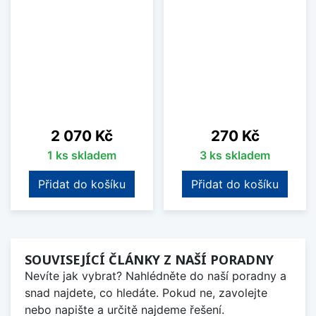
Cena
Cena
2 070 Kč
270 Kč
1 ks skladem
3 ks skladem
Přidat do košíku
Přidat do košíku
SOUVISEJÍCÍ ČLÁNKY Z NAŠÍ PORADNY
Nevíte jak vybrat? Nahlédněte do naší poradny a
snad najdete, co hledáte. Pokud ne, zavolejte
nebo napište a určitě najdeme řešení.