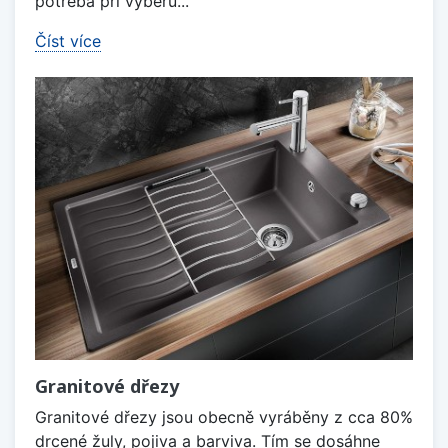
potřeba při výběru...
Číst více
Granitové dřezy
Granitové dřezy jsou obecně vyráběny z cca 80%
drcené žuly, pojiva a barviva. Tím se dosáhne