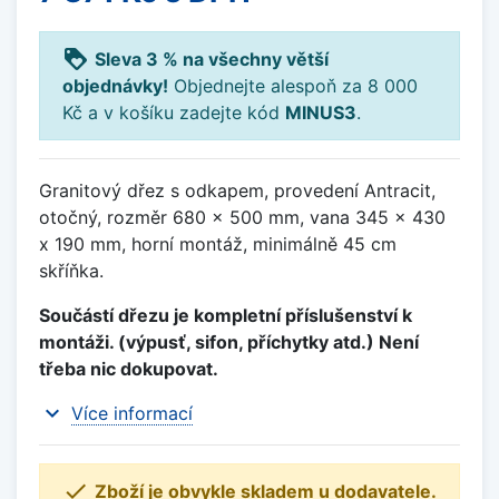
loyalty
Sleva 3 % na všechny větší
objednávky!
Objednejte alespoň za 8 000
Kč a v košíku zadejte kód
MINUS3
.
Granitový dřez s odkapem, provedení Antracit,
otočný, rozměr 680 x 500 mm, vana 345 x 430
x 190 mm, horní montáž, minimálně 45 cm
skříňka.
Součástí dřezu je kompletní příslušenství k
montáži. (výpusť, sifon, příchytky atd.) Není
třeba nic dokupovat.
expand_more
Více informací

Zboží je obvykle skladem u dodavatele.