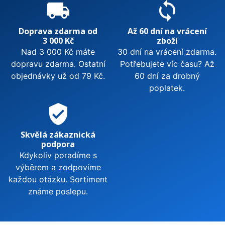
local_shipping
sync
Doprava zdarma od
Až 60 dní na vrácení
3 000 Kč
zboží
Nad 3 000 Kč máte
30 dní na vrácení zdarma.
dopravu zdarma. Ostatní
Potřebujete víc času? Až
objednávky už od 79 Kč.
60 dní za drobný
poplatek.
verified_user
Skvělá zákaznická
podpora
Kdykoliv poradíme s
výběrem a zodpovíme
každou otázku. Sortiment
známe poslepu.