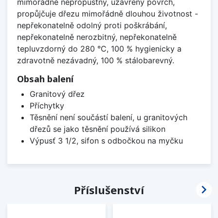
mimořádně nepropustný, uzavřený povrch,
propůjčuje dřezu mimořádně dlouhou životnost -
nepřekonatelně odolný proti poškrábání,
nepřekonatelně nerozbitný, nepřekonatelně
tepluvzdorný do 280 °C, 100 % hygienicky a
zdravotně nezávadný, 100 % stálobarevný.
Obsah balení
Granitový dřez
Příchytky
Těsnění není součástí balení, u granitových
dřezů se jako těsnění používá silikon
Výpusť 3 1/2, sifon s odbočkou na myčku

Příslušenství