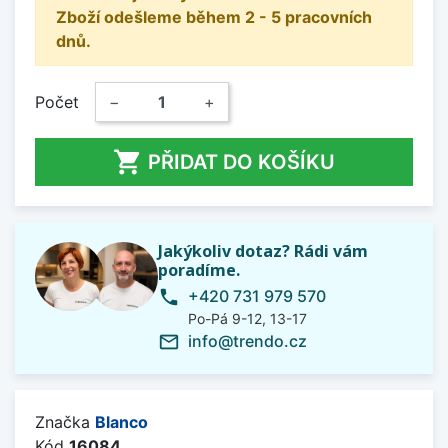
Zboží odešleme během 2 - 5 pracovních
dnů.
Počet
−
+

PŘIDAT DO KOŠÍKU
Jakýkoliv dotaz? Rádi vám
poradíme.
+420 731 979 570
phone
Po-Pá 9-12, 13-17
info@trendo.cz
mail_outline
Značka
Blanco
Kód
16084