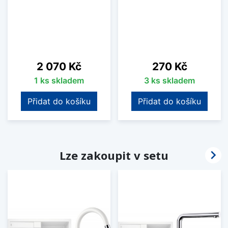
Cena
Cena
2 070 Kč
270 Kč
1 ks skladem
3 ks skladem
Přidat do košíku
Přidat do košíku

Lze zakoupit v setu