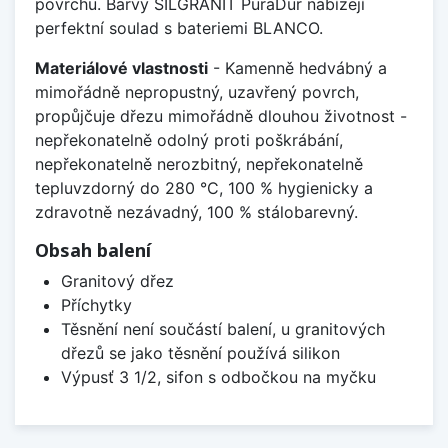
povrchu. Barvy SILGRANIT PuraDur nabízejí
perfektní soulad s bateriemi BLANCO.
Materiálové vlastnosti
- Kamenně hedvábný a
mimořádně nepropustný, uzavřený povrch,
propůjčuje dřezu mimořádně dlouhou životnost -
nepřekonatelně odolný proti poškrábání,
nepřekonatelně nerozbitný, nepřekonatelně
tepluvzdorný do 280 °C, 100 % hygienicky a
zdravotně nezávadný, 100 % stálobarevný.
Obsah balení
Granitový dřez
Příchytky
Těsnění není součástí balení, u granitových
dřezů se jako těsnění používá silikon
Výpusť 3 1/2, sifon s odbočkou na myčku