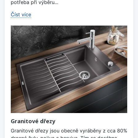
potřeba při výběru...
Číst více
Granitové dřezy
Granitové dřezy jsou obecně vyráběny z cca 80%
drcené žuly, pojiva a barviva. Tím se dosáhne