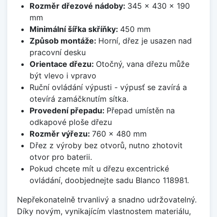
Rozměr dřezové nádoby:
345 x 430 x 190
mm
Minimální šířka skříňky:
450 mm
Způsob montáže:
Horní, dřez je usazen nad
pracovní desku
Orientace dřezu:
Otočný, vana dřezu může
být vlevo i vpravo
Ruční ovládání výpusti - výpusť se zavírá a
otevírá zamáčknutím sítka.
Provedení přepadu:
Přepad umístěn na
odkapové ploše dřezu
Rozměr výřezu:
760 x 480 mm
Dřez z výroby bez otvorů, nutno zhotovit
otvor pro baterii.
Pokud chcete mít u dřezu excentrické
ovládání, doobjednejte sadu Blanco 118981.
Nepřekonatelně trvanlivý a snadno udržovatelný.
Díky novým, vynikajícím vlastnostem materiálu,