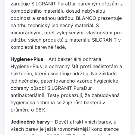
zaručuje SILGRANIT PuraDur barevným dřezům z
kompozitního materiálu dosud nebývalou
odolnost a snadnou údržbu. BLANCO prezentuje
na trhu technicky jedinečný materiál. S
mimořádnými, opět vylepšenými vlastnostmi pro
údržbu všech produktů z materiálu SILGRANIT v
kompletní barevné řadě.
Hygiene+Plus
- Antibakteriální ochrana
Hygiene+Plus je ochranný štít proti nečistotám a
bakteriím, který usnadňuje údržbu. Na základě
jedinečného, patentovaného vzorce hygienické
ochrany působí SILGRANIT PuraDur
antibakteriálně. Testy prokazují, že zabudovaná
hygienická ochrana snižuje růst bakterií v
průměru o 98%.
Jedinečné barvy
- Devět atraktivních barev, u
všech barev je ještě rovnoměrnější konzistence