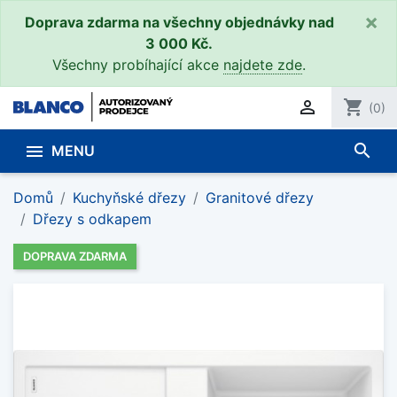
×
Doprava zdarma na všechny objednávky nad
3 000 Kč.
Všechny probíhající akce
najdete zde
.

shopping_cart
(0)
search

MENU
Domů
Kuchyňské dřezy
Granitové dřezy
Dřezy s odkapem
DOPRAVA ZDARMA