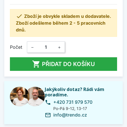

Zboží je obvykle skladem u dodavatele.
Zboží odešleme během 2 - 5 pracovních
dnů.
Počet
−
+

PŘIDAT DO KOŠÍKU
Jakýkoliv dotaz? Rádi vám
poradíme.
+420 731 979 570
phone
Po-Pá 9-12, 13-17
info@trendo.cz
mail_outline