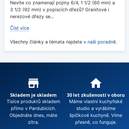
Nevíte co znamenají pojmy 6/4, 1 1/2 (60 mm) a
3 1/2 (92 mm) v popiscích dřezů? Granitové i
nerezové dřezy se...
Číst více
Všechny články a témata najdete
v naší poradně
.
Proč nakupovat u nás?
store_mall_directory
home
Skladem je skladem
30 let zkušeností v oboru
Tisíce produktů skladem
Máme vlastní kuchyňské
přímo v Pardubicích.
studio a vyrábíme
Objednáte dnes, máte
špičkové kuchyně. Víme
zítra.
přesně, co funguje.