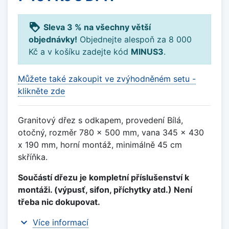
loyalty
Sleva 3 % na všechny větší
objednávky!
Objednejte alespoň za 8 000
Kč a v košíku zadejte kód
MINUS3
.
Můžete také zakoupit ve zvýhodněném setu -
klikněte zde
Granitový dřez s odkapem, provedení Bílá,
otočný, rozměr 780 x 500 mm, vana 345 x 430
x 190 mm, horní montáž, minimálně 45 cm
skříňka.
Součástí dřezu je kompletní příslušenství k
montáži. (výpusť, sifon, příchytky atd.) Není
třeba nic dokupovat.
expand_more
Více informací