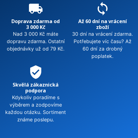
local_shipping
sync
Doprava zdarma od
Až 60 dní na vrácení
3 000 Kč
zboží
Nad 3 000 Kč máte
30 dní na vrácení zdarma.
dopravu zdarma. Ostatní
Potřebujete víc času? Až
objednávky už od 79 Kč.
60 dní za drobný
poplatek.
verified_user
Skvělá zákaznická
podpora
Kdykoliv poradíme s
výběrem a zodpovíme
každou otázku. Sortiment
známe poslepu.