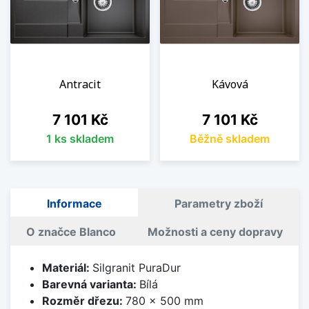
Antracit
Kávová
Cena
Cena
7 101 Kč
7 101 Kč
1 ks skladem
Běžně skladem
Informace
Parametry zboží
O značce Blanco
Možnosti a ceny dopravy
Materiál:
Silgranit PuraDur
Barevná varianta:
Bílá
Rozměr dřezu:
780 x 500 mm