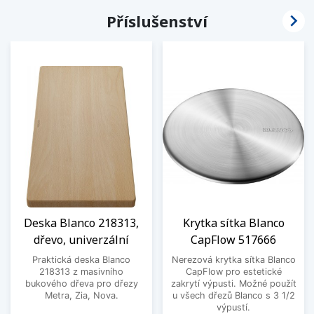

Příslušenství
Deska Blanco 218313,
Krytka sítka Blanco
dřevo, univerzální
CapFlow 517666
Praktická deska Blanco
Nerezová krytka sítka Blanco
218313 z masivního
CapFlow pro estetické
bukového dřeva pro dřezy
zakrytí výpusti. Možné použít
Metra, Zia, Nova.
u všech dřezů Blanco s 3 1/2
výpustí.