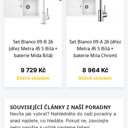
Set Blanco 09-B 26
Set Blanco 09-A 26 (dřez
(dřez Metra 45 S Bílá +
Metra 45 S Bílá +
baterie Mida Bílá)
baterie Mila Chrom)
Cena
Cena
9 729 Kč
8 964 Kč
Běžně skladem
Běžně skladem
SOUVISEJÍCÍ ČLÁNKY Z NAŠÍ PORADNY
Nevíte jak vybrat? Nahlédněte do naší poradny a
snad najdete, co hledáte. Pokud ne, zavolejte
nebo napište a určitě najdeme řešení.