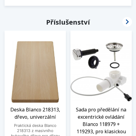

Příslušenství
Deska Blanco 218313,
Sada pro předělání na
dřevo, univerzální
excentrické ovládání
Blanco 118979 +
Praktická deska Blanco
119293, pro klasickou
218313 z masivního
bukového dřeva pro dřezy