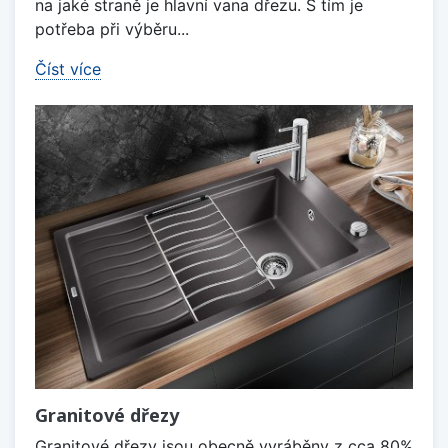
na jaké straně je hlavní vana dřezu. S tím je
potřeba při výběru...
Číst více
Granitové dřezy
Granitové dřezy jsou obecně vyráběny z cca 80%