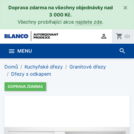
×
Doprava zdarma na všechny objednávky nad
3 000 Kč.
Všechny probíhající akce
najdete zde
.

shopping_cart
(0)
search

MENU
Domů
Kuchyňské dřezy
Granitové dřezy
Dřezy s odkapem
DOPRAVA ZDARMA