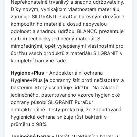
Nepřekonatelně trvanlivý a snadno udržovatelný.
Díky novým, vynikajícím vlastnostem materiálu,
zaručuje SILGRANIT PuraDur barevným dřezům z
kompozitního materiálu dosud nebývalou
odolnost a snadnou údržbu. BLANCO prezentuje
na trhu technicky jedinečný materiál. S
mimořádnými, opět vylepšenými vlastnostmi pro
údržbu všech produktů z materiálu SILGRANIT v
kompletní barevné řadě.
Hygiene+Plus
- Antibakteriální ochrana
Hygiene+Plus je ochranný štít proti nečistotám a
bakteriím, který usnadňuje údržbu. Na základě
jedinečného, patentovaného vzorce hygienické
ochrany působí SILGRANIT PuraDur
antibakteriálně. Testy prokazují, že zabudovaná
hygienická ochrana snižuje růst bakterií v
průměru o 98%.
Jedinečné barvy
- Devět atraktivních barev, u