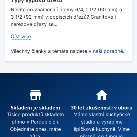
Nevíte co znamenají pojmy 6/4, 1 1/2 (60 mm) a
3 1/2 (92 mm) v popiscích dřezů? Granitové i
nerezové dřezy se...
Číst více
Všechny články a témata najdete
v naší poradně
.
Proč nakupovat u nás?
store_mall_directory
home
Skladem je skladem
30 let zkušeností v oboru
Tisíce produktů skladem
Máme vlastní kuchyňské
přímo v Pardubicích.
studio a vyrábíme
Objednáte dnes, máte
špičkové kuchyně. Víme
zítra.
přesně, co funguje.