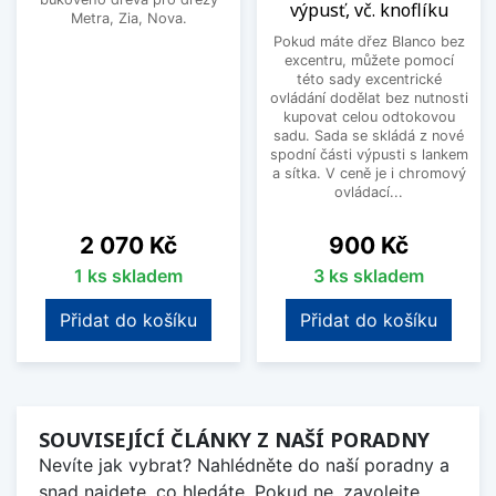
výpusť, vč. knoflíku
Metra, Zia, Nova.
Pokud máte dřez Blanco bez
excentru, můžete pomocí
této sady excentrické
ovládání dodělat bez nutnosti
kupovat celou odtokovou
sadu. Sada se skládá z nové
spodní části výpusti s lankem
a sítka. V ceně je i chromový
ovládací...
Cena
Cena
2 070 Kč
900 Kč
1 ks skladem
3 ks skladem
Přidat do košíku
Přidat do košíku
SOUVISEJÍCÍ ČLÁNKY Z NAŠÍ PORADNY
Nevíte jak vybrat? Nahlédněte do naší poradny a
snad najdete, co hledáte. Pokud ne, zavolejte