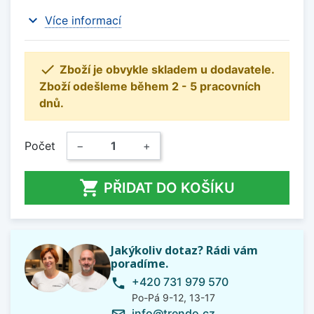
expand_more
Více informací

Zboží je obvykle skladem u dodavatele.
Zboží odešleme během 2 - 5 pracovních
dnů.
Počet
−
+

PŘIDAT DO KOŠÍKU
Jakýkoliv dotaz? Rádi vám
poradíme.
+420 731 979 570
phone
Po-Pá 9-12, 13-17
info@trendo.cz