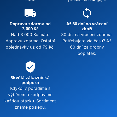
local_shipping
sync
Doprava zdarma od
Až 60 dní na vrácení
3 000 Kč
zboží
Nad 3 000 Kč máte
30 dní na vrácení zdarma.
dopravu zdarma. Ostatní
Potřebujete víc času? Až
objednávky už od 79 Kč.
60 dní za drobný
poplatek.
verified_user
Skvělá zákaznická
podpora
Kdykoliv poradíme s
výběrem a zodpovíme
každou otázku. Sortiment
známe poslepu.