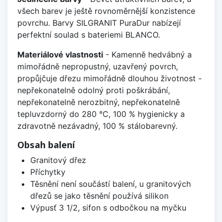
všech barev je ještě rovnoměrnější konzistence
povrchu. Barvy SILGRANIT PuraDur nabízejí
perfektní soulad s bateriemi BLANCO.
Materiálové vlastnosti
- Kamenně hedvábný a
mimořádně nepropustný, uzavřený povrch,
propůjčuje dřezu mimořádně dlouhou životnost -
nepřekonatelně odolný proti poškrábání,
nepřekonatelně nerozbitný, nepřekonatelně
tepluvzdorný do 280 °C, 100 % hygienicky a
zdravotně nezávadný, 100 % stálobarevný.
Obsah balení
Granitový dřez
Příchytky
Těsnění není součástí balení, u granitových
dřezů se jako těsnění používá silikon
Výpusť 3 1/2, sifon s odbočkou na myčku