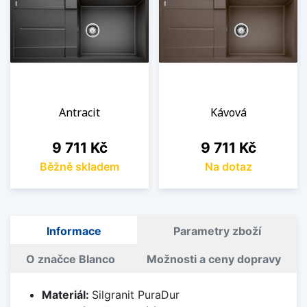
Antracit
Kávová
Cena
Cena
9 711 Kč
9 711 Kč
Běžně skladem
Na dotaz
Informace
Parametry zboží
O značce Blanco
Možnosti a ceny dopravy
Materiál:
Silgranit PuraDur