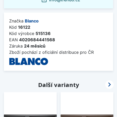
mail_outline
Značka
Blanco
Kód
16122
Kód výrobce
515136
EAN
4020684441568
Záruka
24 měsíců
Zboží pochází z oficiální distribuce pro ČR

Další varianty