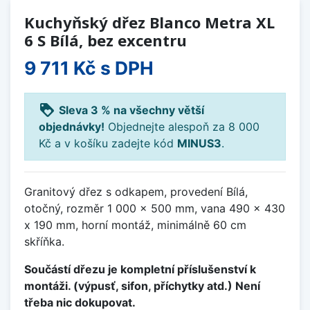
Kuchyňský dřez Blanco Metra XL
6 S Bílá, bez excentru
9 711 Kč
s DPH
loyalty
Sleva 3 % na všechny větší
objednávky!
Objednejte alespoň za 8 000
Kč a v košíku zadejte kód
MINUS3
.
Granitový dřez s odkapem, provedení Bílá,
otočný, rozměr 1 000 x 500 mm, vana 490 x 430
x 190 mm, horní montáž, minimálně 60 cm
skříňka.
Součástí dřezu je kompletní příslušenství k
montáži. (výpusť, sifon, příchytky atd.) Není
třeba nic dokupovat.