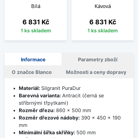
Bílá
Kávová
Cena
Cena
6 831 Kč
6 831 Kč
1 ks skladem
1 ks skladem
Informace
Parametry zboží
O značce Blanco
Možnosti a ceny dopravy
Materiál:
Silgranit PuraDur
Barevná varianta:
Antracit (černá se
stříbrnými třpytkami)
Rozměr dřezu:
860 x 500 mm
Rozměr dřezové nádoby:
390 x 450 x 190
mm
Minimální šířka skříňky:
500 mm