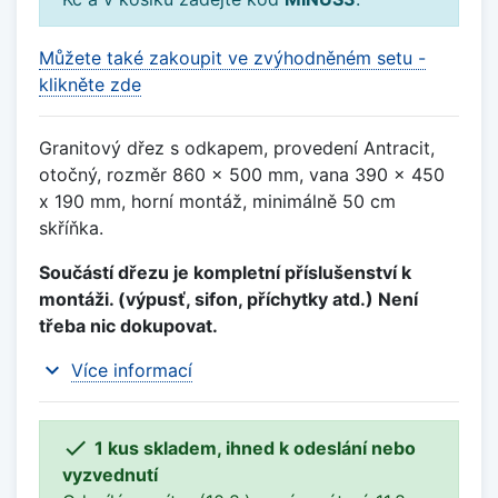
Můžete také zakoupit ve zvýhodněném setu -
klikněte zde
Granitový dřez s odkapem, provedení Antracit,
otočný, rozměr 860 x 500 mm, vana 390 x 450
x 190 mm, horní montáž, minimálně 50 cm
skříňka.
Součástí dřezu je kompletní příslušenství k
montáži. (výpusť, sifon, příchytky atd.) Není
třeba nic dokupovat.
expand_more
Více informací

1 kus skladem, ihned k odeslání nebo
vyzvednutí