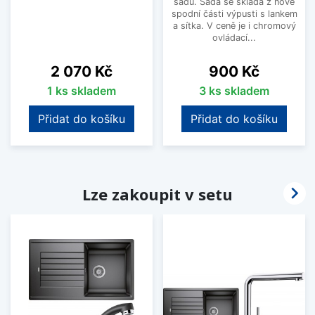
sadu. Sada se skládá z nové
spodní části výpusti s lankem
a sítka. V ceně je i chromový
ovládací...
Cena
Cena
2 070 Kč
900 Kč
1 ks skladem
3 ks skladem
Přidat do košíku
Přidat do košíku

Lze zakoupit v setu