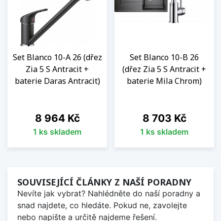
Set Blanco 10-A 26 (dřez
Set Blanco 10-B 26
Zia 5 S Antracit +
(dřez Zia 5 S Antracit +
baterie Daras Antracit)
baterie Mila Chrom)
Cena
Cena
8 964 Kč
8 703 Kč
1 ks skladem
1 ks skladem
SOUVISEJÍCÍ ČLÁNKY Z NAŠÍ PORADNY
Nevíte jak vybrat? Nahlédněte do naší poradny a
snad najdete, co hledáte. Pokud ne, zavolejte
nebo napište a určitě najdeme řešení.