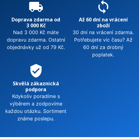
local_shipping
sync
Doprava zdarma od
Až 60 dní na vrácení
3 000 Kč
zboží
Nad 3 000 Kč máte
30 dní na vrácení zdarma.
dopravu zdarma. Ostatní
Potřebujete víc času? Až
objednávky už od 79 Kč.
60 dní za drobný
poplatek.
verified_user
Skvělá zákaznická
podpora
Kdykoliv poradíme s
výběrem a zodpovíme
každou otázku. Sortiment
známe poslepu.