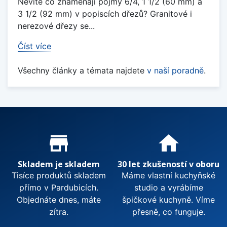
Nevíte co znamenají pojmy 6/4, 1 1/2 (60 mm) a
3 1/2 (92 mm) v popiscích dřezů? Granitové i
nerezové dřezy se...
Číst více
Všechny články a témata najdete
v naší poradně
.
Proč nakupovat u nás?
store_mall_directory
home
Skladem je skladem
30 let zkušeností v oboru
Tisíce produktů skladem
Máme vlastní kuchyňské
přímo v Pardubicích.
studio a vyrábíme
Objednáte dnes, máte
špičkové kuchyně. Víme
zítra.
přesně, co funguje.