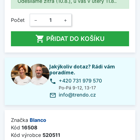
Odesíláme zítra (10.8.), u vás v úterý 11.8..
Počet
−
+

PŘIDAT DO KOŠÍKU
Jakýkoliv dotaz? Rádi vám
poradíme.
+420 731 979 570
phone
Po-Pá 9-12, 13-17
info@trendo.cz
mail_outline
Značka
Blanco
Kód
16508
Kód výrobce
520511