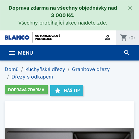
×
Doprava zdarma na všechny objednávky nad
3 000 Kč.
Všechny probíhající akce
najdete zde
.

shopping_cart
(0)
search

MENU
Domů
Kuchyňské dřezy
Granitové dřezy
Dřezy s odkapem
star
DOPRAVA ZDARMA
NÁŠ TIP