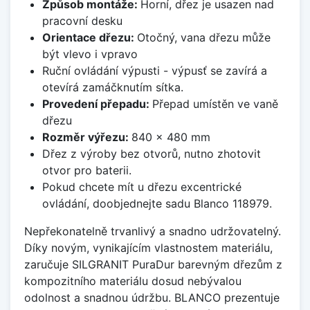
Způsob montáže:
Horní, dřez je usazen nad
pracovní desku
Orientace dřezu:
Otočný, vana dřezu může
být vlevo i vpravo
Ruční ovládání výpusti - výpusť se zavírá a
otevírá zamáčknutím sítka.
Provedení přepadu:
Přepad umístěn ve vaně
dřezu
Rozměr výřezu:
840 x 480 mm
Dřez z výroby bez otvorů, nutno zhotovit
otvor pro baterii.
Pokud chcete mít u dřezu excentrické
ovládání, doobjednejte sadu Blanco 118979.
Nepřekonatelně trvanlivý a snadno udržovatelný.
Díky novým, vynikajícím vlastnostem materiálu,
zaručuje SILGRANIT PuraDur barevným dřezům z
kompozitního materiálu dosud nebývalou
odolnost a snadnou údržbu. BLANCO prezentuje