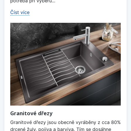
potřeba při výběru...
Číst více
Granitové dřezy
Granitové dřezy jsou obecně vyráběny z cca 80%
drcené žuly, pojiva a barviva. Tím se dosáhne