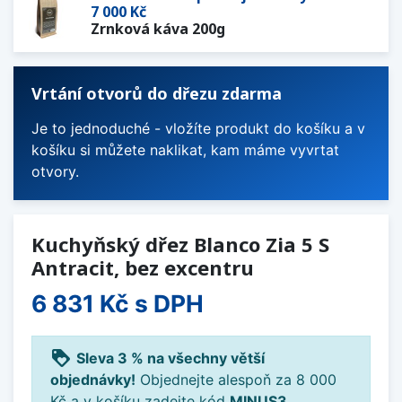
7 000 Kč
Zrnková káva 200g
Vrtání otvorů do dřezu zdarma
Je to jednoduché - vložíte produkt do košíku a v
košíku si můžete naklikat, kam máme vyvrtat
otvory.
Kuchyňský dřez Blanco Zia 5 S
Antracit, bez excentru
6 831 Kč
s DPH
loyalty
Sleva 3 % na všechny větší
objednávky!
Objednejte alespoň za 8 000
Kč a v košíku zadejte kód
MINUS3
.