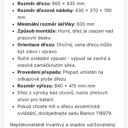
Rozměr dřezu:
860 x 435 mm
Rozměr dřezové nádoby:
430 x 370 x 190
mm
Minimální rozměr skříňky:
600 mm
Způsob montáže:
Horní, dřez je usazen nad
pracovní desku
Orientace dřezu:
Otočný, vana dřezu může
být vlevo i vpravo
Ruční ovládání výpusti - výpusť se zavírá a
otevírá zamáčknutím sítka.
Provedení přepadu:
Přepad umístěn na
odkapové ploše dřezu
Rozměr výřezu:
840 x 415 mm mm
Dřez z výroby bez otvorů, nutno zhotovit
otvor pro baterii.
Pokud chcete mít u dřezu excentrické
ovládání, doobjednejte sadu Blanco 118979.
Nepřekonatelně trvanlivý a snadno udržovatelný.