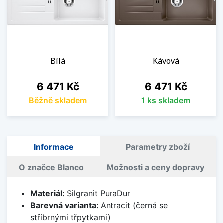
Bílá
Kávová
Cena
Cena
6 471 Kč
6 471 Kč
Běžně skladem
1 ks skladem
Informace
Parametry zboží
O značce Blanco
Možnosti a ceny dopravy
Materiál:
Silgranit PuraDur
Barevná varianta:
Antracit (černá se
stříbrnými třpytkami)