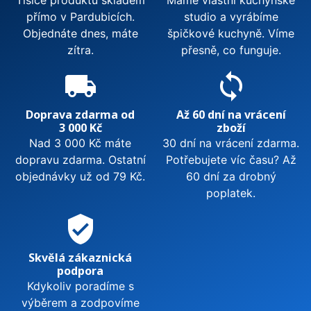
přímo v Pardubicích.
studio a vyrábíme
Objednáte dnes, máte
špičkové kuchyně. Víme
zítra.
přesně, co funguje.
local_shipping
sync
Doprava zdarma od
Až 60 dní na vrácení
3 000 Kč
zboží
Nad 3 000 Kč máte
30 dní na vrácení zdarma.
dopravu zdarma. Ostatní
Potřebujete víc času? Až
objednávky už od 79 Kč.
60 dní za drobný
poplatek.
verified_user
Skvělá zákaznická
podpora
Kdykoliv poradíme s
výběrem a zodpovíme