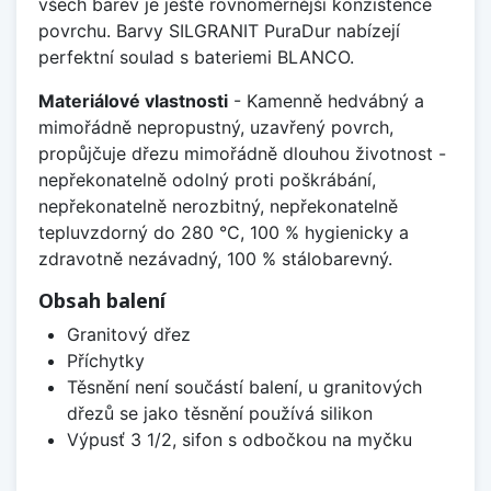
všech barev je ještě rovnoměrnější konzistence
povrchu. Barvy SILGRANIT PuraDur nabízejí
perfektní soulad s bateriemi BLANCO.
Materiálové vlastnosti
- Kamenně hedvábný a
mimořádně nepropustný, uzavřený povrch,
propůjčuje dřezu mimořádně dlouhou životnost -
nepřekonatelně odolný proti poškrábání,
nepřekonatelně nerozbitný, nepřekonatelně
tepluvzdorný do 280 °C, 100 % hygienicky a
zdravotně nezávadný, 100 % stálobarevný.
Obsah balení
Granitový dřez
Příchytky
Těsnění není součástí balení, u granitových
dřezů se jako těsnění používá silikon
Výpusť 3 1/2, sifon s odbočkou na myčku