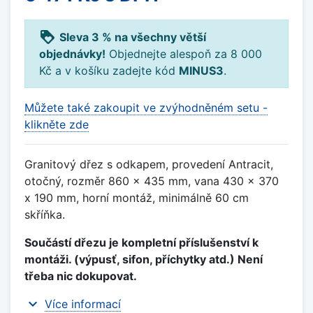
loyalty
Sleva 3 % na všechny větší
objednávky!
Objednejte alespoň za 8 000
Kč a v košíku zadejte kód
MINUS3
.
Můžete také zakoupit ve zvýhodněném setu -
klikněte zde
Granitový dřez s odkapem, provedení Antracit,
otočný, rozměr 860 x 435 mm, vana 430 x 370
x 190 mm, horní montáž, minimálně 60 cm
skříňka.
Součástí dřezu je kompletní příslušenství k
montáži. (výpusť, sifon, příchytky atd.) Není
třeba nic dokupovat.
expand_more
Více informací