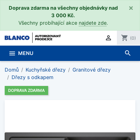
×
Doprava zdarma na všechny objednávky nad
3 000 Kč.
Všechny probíhající akce
najdete zde
.

shopping_cart
(0)
search

MENU
Domů
Kuchyňské dřezy
Granitové dřezy
Dřezy s odkapem
DOPRAVA ZDARMA