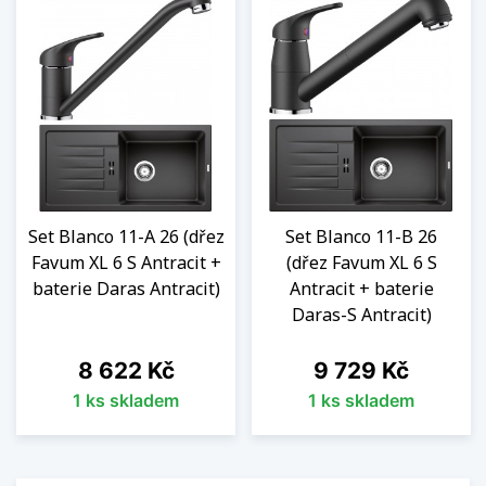
Set Blanco 11-A 26 (dřez
Set Blanco 11-B 26
Favum XL 6 S Antracit +
(dřez Favum XL 6 S
baterie Daras Antracit)
Antracit + baterie
Daras-S Antracit)
Cena
Cena
8 622 Kč
9 729 Kč
1 ks skladem
1 ks skladem