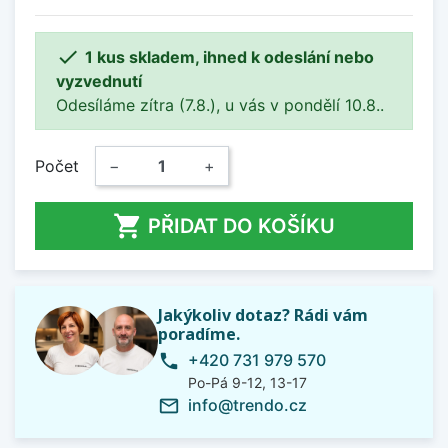

1 kus skladem, ihned k odeslání nebo
vyzvednutí
Odesíláme zítra (7.8.), u vás v pondělí 10.8..
Počet
−
+

PŘIDAT DO KOŠÍKU
Jakýkoliv dotaz? Rádi vám
poradíme.
+420 731 979 570
phone
Po-Pá 9-12, 13-17
info@trendo.cz
mail_outline