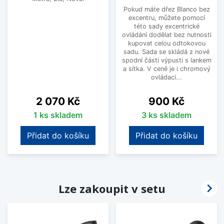
Pokud máte dřez Blanco bez
excentru, můžete pomocí
této sady excentrické
ovládání dodělat bez nutnosti
kupovat celou odtokovou
sadu. Sada se skládá z nové
spodní části výpusti s lankem
a sítka. V ceně je i chromový
ovládací...
Cena
Cena
2 070 Kč
900 Kč
1 ks skladem
3 ks skladem
Přidat do košíku
Přidat do košíku

Lze zakoupit v setu