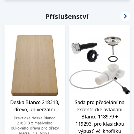

Příslušenství
Deska Blanco 218313,
Sada pro předělání na
dřevo, univerzální
excentrické ovládání
Blanco 118979 +
Praktická deska Blanco
119293, pro klasickou
218313 z masivního
bukového dřeva pro dřezy
výpusť, vč. knoflíku
Metra, Zia, Nova.