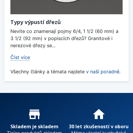
Typy výpustí dřezů
Nevíte co znamenají pojmy 6/4, 1 1/2 (60 mm) a
3 1/2 (92 mm) v popiscích dřezů? Granitové i
nerezové dřezy se...
Číst více
Všechny články a témata najdete
v naší poradně
.
Proč nakupovat u nás?
store_mall_directory
home
Skladem je skladem
30 let zkušeností v oboru
Tisíce produktů skladem
Máme vlastní kuchyňské