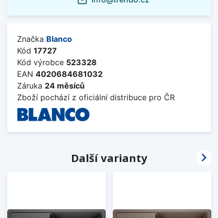
mail_outline
Značka
Blanco
Kód
17727
Kód výrobce
523328
EAN
4020684681032
Záruka
24 měsíců
Zboží pochází z oficiální distribuce pro ČR

Další varianty