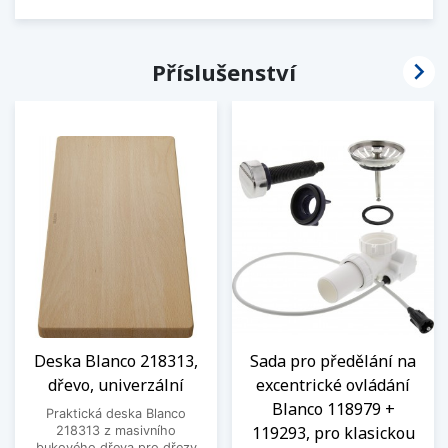

Příslušenství
Deska Blanco 218313,
Sada pro předělání na
dřevo, univerzální
excentrické ovládání
Blanco 118979 +
Praktická deska Blanco
119293, pro klasickou
218313 z masivního
bukového dřeva pro dřezy