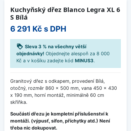
Kuchyňský dřez Blanco Legra XL 6
S Bílá
6 291 Kč
s DPH
loyalty
Sleva 3 % na všechny větší
objednávky!
Objednejte alespoň za 8 000
Kč a v košíku zadejte kód
MINUS3
.
Granitový dřez s odkapem, provedení Bílá,
otočný, rozměr 860 x 500 mm, vana 450 x 430
x 190 mm, horní montáž, minimálně 60 cm
skříňka.
Součástí dřezu je kompletní příslušenství k
montáži. (výpusť, sifon, příchytky atd.) Není
třeba nic dokupovat.