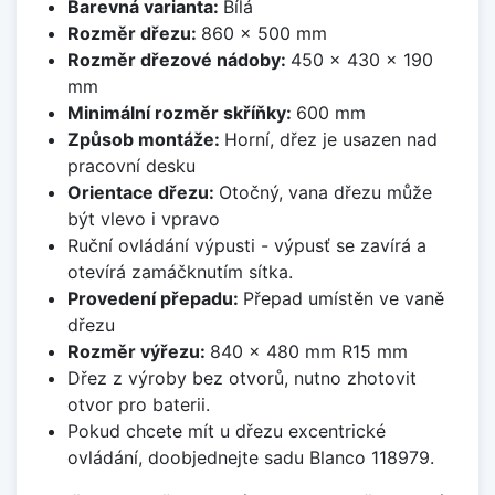
Barevná varianta:
Bílá
Rozměr dřezu:
860 x 500 mm
Rozměr dřezové nádoby:
450 x 430 x 190
mm
Minimální rozměr skříňky:
600 mm
Způsob montáže:
Horní, dřez je usazen nad
pracovní desku
Orientace dřezu:
Otočný, vana dřezu může
být vlevo i vpravo
Ruční ovládání výpusti - výpusť se zavírá a
otevírá zamáčknutím sítka.
Provedení přepadu:
Přepad umístěn ve vaně
dřezu
Rozměr výřezu:
840 x 480 mm R15 mm
Dřez z výroby bez otvorů, nutno zhotovit
otvor pro baterii.
Pokud chcete mít u dřezu excentrické
ovládání, doobjednejte sadu Blanco 118979.