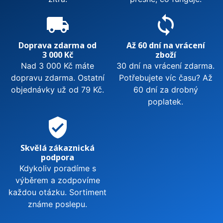
local_shipping
sync
Doprava zdarma od
Až 60 dní na vrácení
3 000 Kč
zboží
Nad 3 000 Kč máte
30 dní na vrácení zdarma.
dopravu zdarma. Ostatní
Potřebujete víc času? Až
objednávky už od 79 Kč.
60 dní za drobný
poplatek.
verified_user
Skvělá zákaznická
podpora
Kdykoliv poradíme s
výběrem a zodpovíme
každou otázku. Sortiment
známe poslepu.