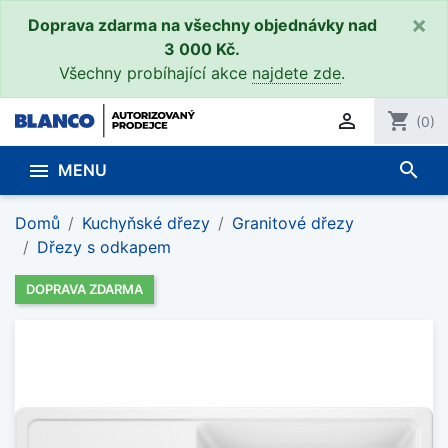
×
Doprava zdarma na všechny objednávky nad
3 000 Kč.
Všechny probíhající akce
najdete zde
.

shopping_cart
(0)
search

MENU
Domů
Kuchyňské dřezy
Granitové dřezy
Dřezy s odkapem
DOPRAVA ZDARMA