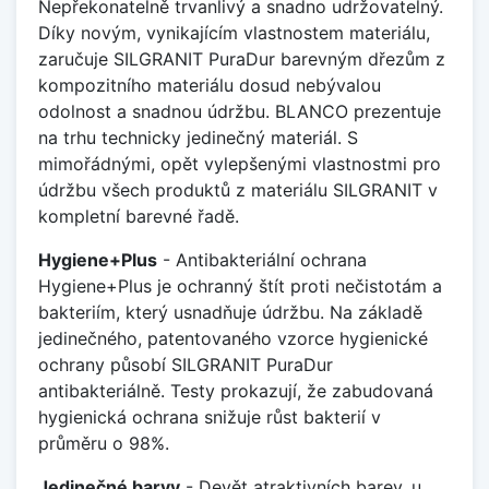
Nepřekonatelně trvanlivý a snadno udržovatelný.
Díky novým, vynikajícím vlastnostem materiálu,
zaručuje SILGRANIT PuraDur barevným dřezům z
kompozitního materiálu dosud nebývalou
odolnost a snadnou údržbu. BLANCO prezentuje
na trhu technicky jedinečný materiál. S
mimořádnými, opět vylepšenými vlastnostmi pro
údržbu všech produktů z materiálu SILGRANIT v
kompletní barevné řadě.
Hygiene+Plus
- Antibakteriální ochrana
Hygiene+Plus je ochranný štít proti nečistotám a
bakteriím, který usnadňuje údržbu. Na základě
jedinečného, patentovaného vzorce hygienické
ochrany působí SILGRANIT PuraDur
antibakteriálně. Testy prokazují, že zabudovaná
hygienická ochrana snižuje růst bakterií v
průměru o 98%.
Jedinečné barvy
- Devět atraktivních barev, u