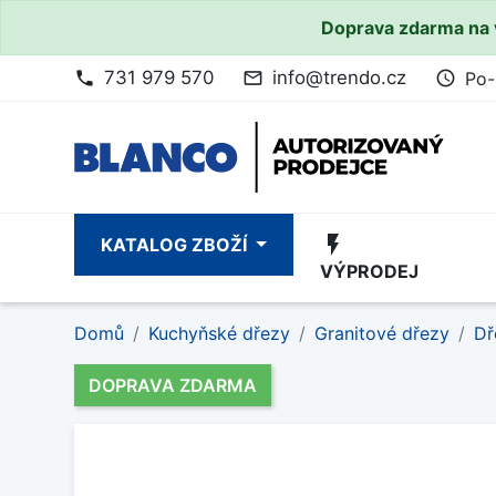
Doprava zdarma na 
731 979 570
info@trendo.cz
Po-
phone
mail_outline
access_time
flash_on
KATALOG ZBOŽÍ
VÝPRODEJ
Domů
Kuchyňské dřezy
Granitové dřezy
Dř
DOPRAVA ZDARMA