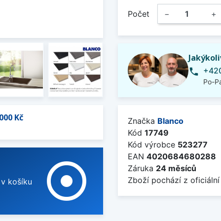
Počet
−
+
Jakýkol
+420
phone
Po-Pá
000 Kč
Značka
Blanco
Kód
17749
Kód výrobce
523277
EAN
4020684680288
adjust
Záruka
24 měsíců
Zboží pochází z oficiální
 v košíku