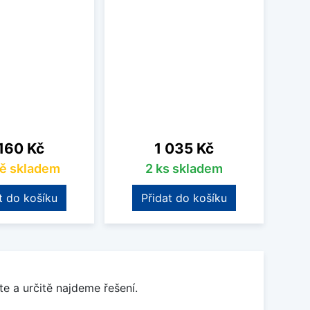
na
Cena
160 Kč
1 035 Kč
ě skladem
2 ks skladem
t do košíku
Přidat do košíku
e a určitě najdeme řešení.