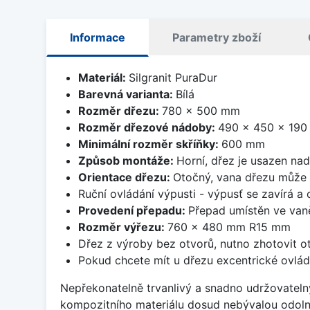
Informace
Parametry zboží
Materiál:
Silgranit PuraDur
Barevná varianta:
Bílá
Rozměr dřezu:
780 x 500 mm
Rozměr dřezové nádoby:
490 x 450 x 19
Minimální rozměr skříňky:
600 mm
Způsob montáže:
Horní, dřez je usazen na
Orientace dřezu:
Otočný, vana dřezu může 
Ruční ovládání výpusti - výpusť se zavírá a
Provedení přepadu:
Přepad umístěn ve van
Rozměr výřezu:
760 x 480 mm R15 mm
Dřez z výroby bez otvorů, nutno zhotovit ot
Pokud chcete mít u dřezu excentrické ovlád
Nepřekonatelně trvanlivý a snadno udržovateln
kompozitního materiálu dosud nebývalou odoln