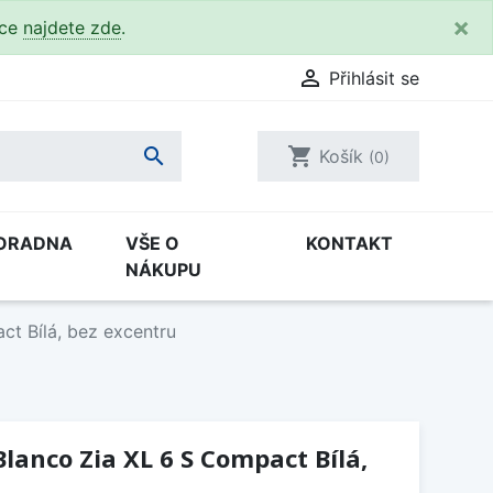
×
kce
najdete zde
.

Přihlásit se

shopping_cart
Košík
(0)
ORADNA
VŠE O
KONTAKT
NÁKUPU
t Bílá, bez excentru
lanco Zia XL 6 S Compact Bílá,