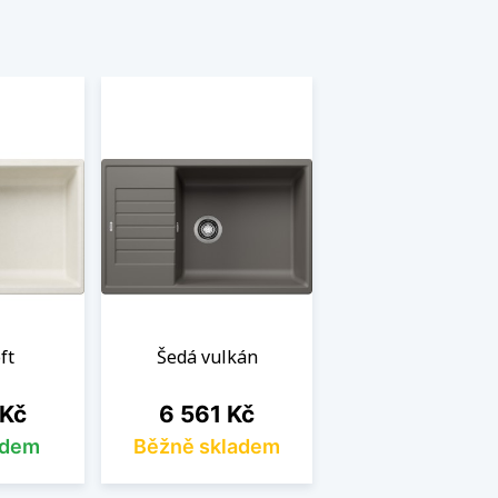
ft
Šedá vulkán
Cena
 Kč
6 561 Kč
adem
Běžně skladem