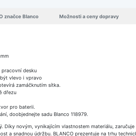
O značce Blanco
Možnosti a ceny dopravy
0 mm
d pracovní desku
být vlevo i vpravo
 otevírá zamáčknutím sítka.
ě dřezu
vor pro baterii.
ání, doobjednejte sadu Blanco 118979.
ý. Díky novým, vynikajícím vlastnostem materiálu, zaruču
ost a snadnou údržbu. BLANCO prezentuje na trhu technick