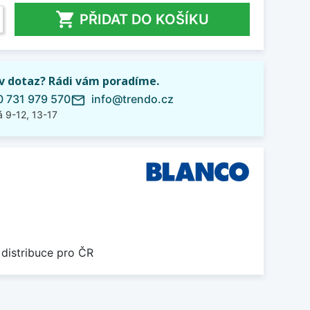

PŘIDAT DO KOŠÍKU
iv dotaz? Rádi vám poradíme.
 731 979 570
info@trendo.cz
mail_outline
 9-12, 13-17
 distribuce pro ČR