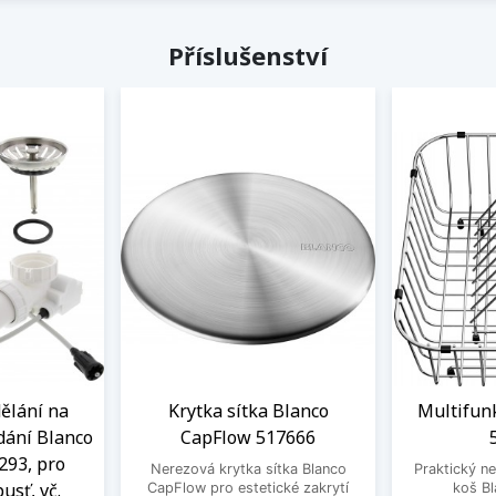
Příslušenství
ělání na
Krytka sítka Blanco
Multifun
dání Blanco
CapFlow 517666
293, pro
Nerezová krytka sítka Blanco
Praktický ne
usť, vč.
CapFlow pro estetické zakrytí
koš B