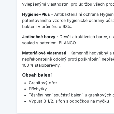
vylepšenými vlastnostmi pro údržbu všech prod
Hygiene+Plus
- Antibakteriální ochrana Hygien
patentovaného vzorce hygienické ochrany působ
bakterií v průměru o 98%.
Jedinečné barvy
- Devět atraktivních barev, u
soulad s bateriemi BLANCO.
Materiálové vlastnosti
- Kamenně hedvábný a m
nepřekonatelně odolný proti poškrábání, nepře
100 % stálobarevný.
Obsah balení
Granitový dřez
Příchytky
Těsnění není součástí balení, u granitových 
Výpusť 3 1/2, sifon s odbočkou na myčku