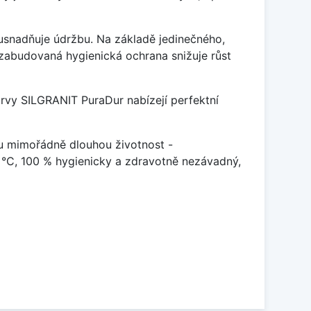
ý usnadňuje údržbu. Na základě jedinečného,
zabudovaná hygienická ochrana snižuje růst
arvy SILGRANIT PuraDur nabízejí perfektní
u mimořádně dlouhou životnost -
 °C, 100 % hygienicky a zdravotně nezávadný,