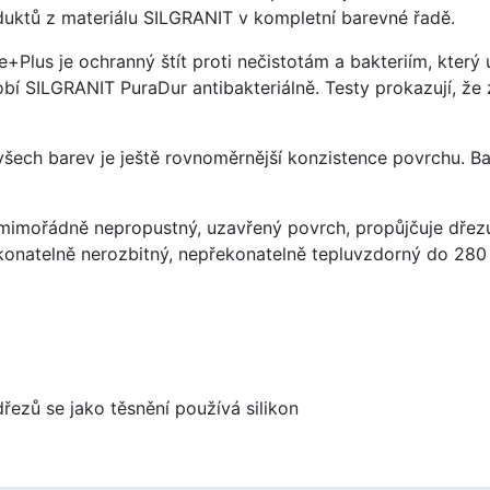
uktů z materiálu SILGRANIT v kompletní barevné řadě.
e+Plus je ochranný štít proti nečistotám a bakteriím, kter
í SILGRANIT PuraDur antibakteriálně. Testy prokazují, že 
 všech barev je ještě rovnoměrnější konzistence povrchu. B
imořádně nepropustný, uzavřený povrch, propůjčuje dřez
konatelně nerozbitný, nepřekonatelně tepluvzdorný do 280
dřezů se jako těsnění používá silikon