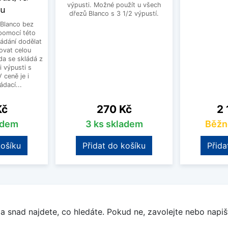
výpusti. Možné použít u všech
ku
dřezů Blanco s 3 1/2 výpustí.
Blanco bez
pomocí této
ládání dodělat
ovat celou
a se skládá z
i výpusti s
 ceně je i
dací...
Cena
Ce
Kč
270 Kč
2 
adem
3 ks skladem
Běžn
košíku
Přidat do košíku
Přida
a snad najdete, co hledáte. Pokud ne, zavolejte nebo napišt