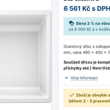
6 561 Kč
s DP
loyalty
Sleva 3 % na všec
za 8 000 Kč a v koší
Granitový dřez s odkape
mm, vana 490 x 450 x 19
Součástí dřezu je komple
příchytky atd.) Není tře
expand_more
Více informací

Zboží je obvykle
během 2 - 5 pracovní