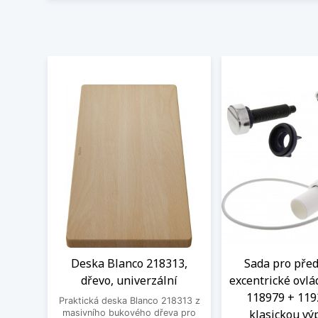
Deska Blanco 218313,
Sada pro před
dřevo, univerzální
excentrické ovlá
118979 + 119
Praktická deska Blanco 218313 z
klasickou výp
masivního bukového dřeva pro