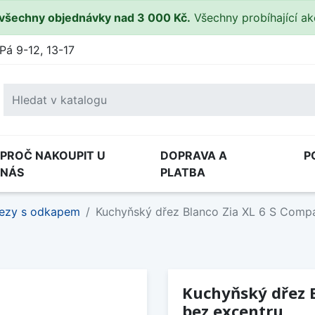
všechny objednávky nad 3 000 Kč.
Všechny probíhající a
Pá 9-12, 13-17
PROČ NAKOUPIT U
DOPRAVA A
P
NÁS
PLATBA
ezy s odkapem
Kuchyňský dřez Blanco Zia XL 6 S Compac
Kuchyňský dřez B
bez excentru