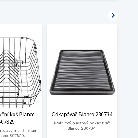

kční koš Blanco
Odkapávač Blanco 230734
BE
507829
3
Praktický plastový odkapávač
Blanco 230734.
rezový multifunkční
BEK
lanco 507829.