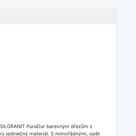
je SILGRANIT PuraDur barevným dřezům z
y jedinečný materiál. S mimořádnými, opět