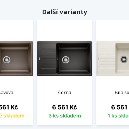
Další varianty
Kávová
Černá
Bílá so
na
Cena
Cena
561 Kč
6 561 Kč
6 561
ě skladem
3 ks skladem
1 ks skl