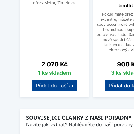
dřezy Metra, Zia, Nova.
knoflí
Pokud máte dřez 
excentru, můžete 
sady excentrické ov
bez nutnosti kup
odtokovou sadu. Sad
nové spodní část
lankem a sítka. V
chromový ovlá
Cena
Cena
2 070 Kč
900 
1 ks skladem
3 ks skl
Přidat do košíku
Přidat do 
SOUVISEJÍCÍ ČLÁNKY Z NAŠÍ PORADNY
Nevíte jak vybrat? Nahlédněte do naší poradny 