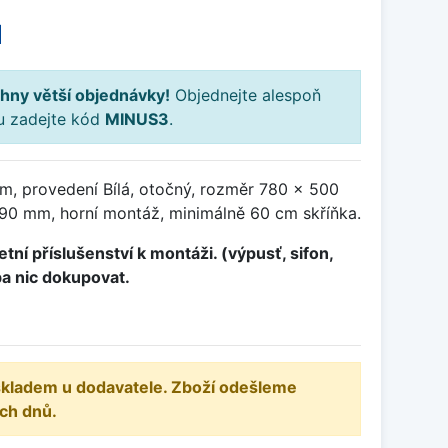
H
hny větší objednávky!
Objednejte alespoň
ku zadejte kód
MINUS3
.
m, provedení Bílá, otočný, rozměr 780 x 500
0 mm, horní montáž, minimálně 60 cm skříňka.
tní příslušenství k montáži. (výpusť, sifon,
ba nic dokupovat.
 skladem u dodavatele. Zboží odešleme
ch dnů.