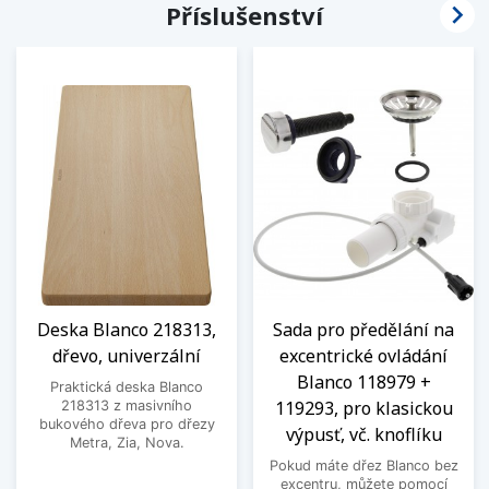

Příslušenství
Deska Blanco 218313,
Sada pro předělání na
dřevo, univerzální
excentrické ovládání
Blanco 118979 +
Praktická deska Blanco
119293, pro klasickou
218313 z masivního
bukového dřeva pro dřezy
výpusť, vč. knoflíku
Metra, Zia, Nova.
Pokud máte dřez Blanco bez
excentru, můžete pomocí