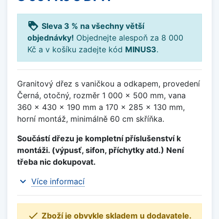
loyalty
Sleva 3 % na všechny větší
objednávky!
Objednejte alespoň za 8 000
Kč a v košíku zadejte kód
MINUS3
.
Granitový dřez s vaničkou a odkapem, provedení
Černá, otočný, rozměr 1 000 x 500 mm, vana
360 x 430 x 190 mm a 170 x 285 x 130 mm,
horní montáž, minimálně 60 cm skříňka.
Součástí dřezu je kompletní příslušenství k
montáži. (výpusť, sifon, příchytky atd.) Není
třeba nic dokupovat.
expand_more
Více informací

Zboží je obvykle skladem u dodavatele.