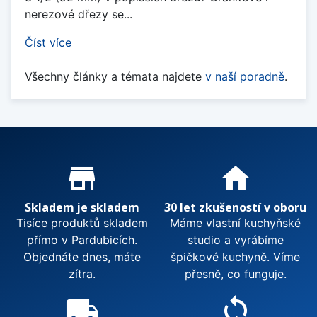
nerezové dřezy se...
Číst více
Všechny články a témata najdete
v naší poradně
.
Proč nakupovat u nás?
store_mall_directory
home
Skladem je skladem
30 let zkušeností v oboru
Tisíce produktů skladem
Máme vlastní kuchyňské
přímo v Pardubicích.
studio a vyrábíme
Objednáte dnes, máte
špičkové kuchyně. Víme
zítra.
přesně, co funguje.
local_shipping
sync