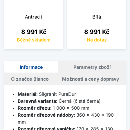
Antracit
Bílá
Cena
Cena
8 991 Kč
8 991 Kč
Běžně skladem
Na dotaz
Informace
Parametry zboží
O značce Blanco
Možnosti a ceny dopravy
Materiál:
Silgranit PuraDur
Barevná varianta:
Černá (čistá černá)
Rozměr dřezu:
1 000 x 500 mm
Rozměr dřezové nádoby:
360 x 430 x 190
mm
Rozměr dřezové vaničky:
170 x 285 x 130