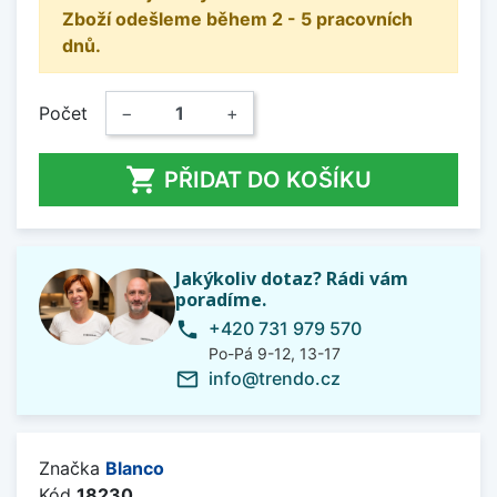
Zboží odešleme během 2 - 5 pracovních
dnů.
Počet
−
+

PŘIDAT DO KOŠÍKU
Jakýkoliv dotaz? Rádi vám
poradíme.
+420 731 979 570
phone
Po-Pá 9-12, 13-17
info@trendo.cz
mail_outline
Značka
Blanco
Kód
18230