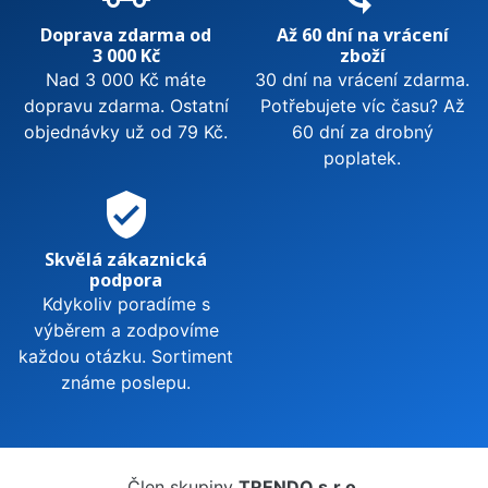
Doprava zdarma od
Až 60 dní na vrácení
3 000 Kč
zboží
Nad 3 000 Kč máte
30 dní na vrácení zdarma.
dopravu zdarma. Ostatní
Potřebujete víc času? Až
objednávky už od 79 Kč.
60 dní za drobný
poplatek.
verified_user
Skvělá zákaznická
podpora
Kdykoliv poradíme s
výběrem a zodpovíme
každou otázku. Sortiment
známe poslepu.
Člen skupiny
TRENDO s.r.o.