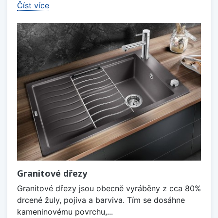
Číst více
Granitové dřezy
Granitové dřezy jsou obecně vyráběny z cca 80%
drcené žuly, pojiva a barviva. Tím se dosáhne
kameninovému povrchu,...