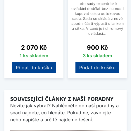
této sady excentrické
ovládání dodělat bez nutnosti
kupovat celou odtokovou
sadu. Sada se skládá z nové
spodní části výpusti s lankem
a sítka. V ceně je i chromový
ovládací...
Cena
Cena
2 070 Kč
900 Kč
1 ks skladem
3 ks skladem
Přidat do košíku
Přidat do košíku
SOUVISEJÍCÍ ČLÁNKY Z NAŠÍ PORADNY
Nevíte jak vybrat? Nahlédněte do naší poradny a
snad najdete, co hledáte. Pokud ne, zavolejte
nebo napište a určitě najdeme řešení.