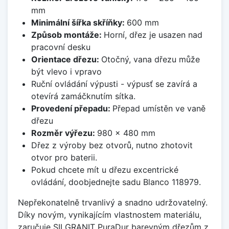
mm
Minimální šířka skříňky:
600 mm
Způsob montáže:
Horní, dřez je usazen nad
pracovní desku
Orientace dřezu:
Otočný, vana dřezu může
být vlevo i vpravo
Ruční ovládání výpusti - výpusť se zavírá a
otevírá zamáčknutím sítka.
Provedení přepadu:
Přepad umístěn ve vaně
dřezu
Rozměr výřezu:
980 x 480 mm
Dřez z výroby bez otvorů, nutno zhotovit
otvor pro baterii.
Pokud chcete mít u dřezu excentrické
ovládání, doobjednejte sadu Blanco 118979.
Nepřekonatelně trvanlivý a snadno udržovatelný.
Díky novým, vynikajícím vlastnostem materiálu,
zaručuje SILGRANIT PuraDur barevným dřezům z