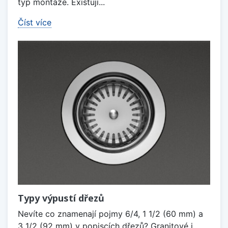
typ montáže. Existují...
Číst více
Typy výpustí dřezů
Nevíte co znamenají pojmy 6/4, 1 1/2 (60 mm) a
3 1/2 (92 mm) v popiscích dřezů? Granitové i