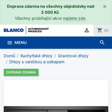
×
Doprava zdarma na všechny objednávky nad
3 000 Kč.
Všechny probíhající akce
najdete zde
.

shopping_cart
(0)
search

MENU
Domů
Kuchyňské dřezy
Granitové dřezy
Dřezy s vaničkou a odkapem
DOPRAVA ZDARMA