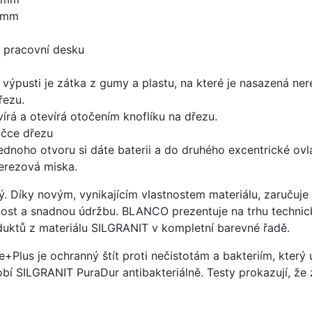
5 mm
d pracovní desku
 výpusti je zátka z gumy a plastu, na které je nasazená ne
řezu.
írá a otevírá otočením knoflíku na dřezu.
ičce dřezu
ednoho otvoru si dáte baterii a do druhého excentrické ovl
nerezová miska.
ý. Díky novým, vynikajícím vlastnostem materiálu, zaruču
ost a snadnou údržbu. BLANCO prezentuje na trhu technick
uktů z materiálu SILGRANIT v kompletní barevné řadě.
e+Plus je ochranný štít proti nečistotám a bakteriím, kter
í SILGRANIT PuraDur antibakteriálně. Testy prokazují, že 