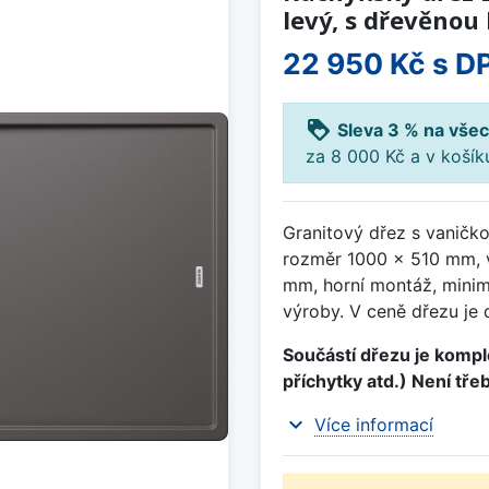
levý, s dřevěnou
22 950 Kč
s D
loyalty
Sleva 3 % na všec
za 8 000 Kč a v koší
Granitový dřez s vaničko
rozměr 1000 x 510 mm, 
mm, horní montáž, minim
výroby. V ceně dřezu je 
Součástí dřezu je komple
příchytky atd.) Není tře
expand_more
Více informací