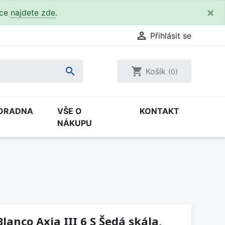
×
kce
najdete zde
.

Přihlásit se

shopping_cart
Košík
(0)
ORADNA
VŠE O
KONTAKT
NÁKUPU
anco Axia III 6 S Šedá skála,