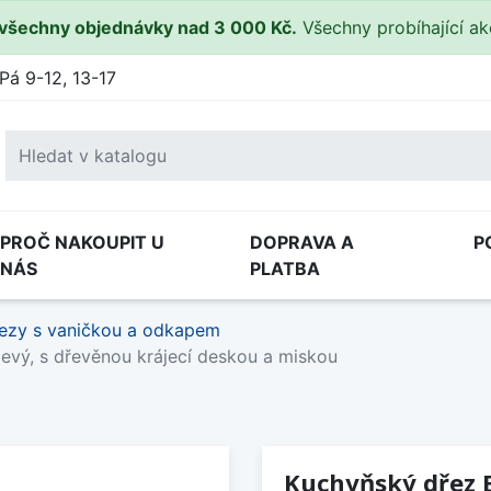
všechny objednávky nad 3 000 Kč.
Všechny probíhající a
Pá 9-12, 13-17
PROČ NAKOUPIT U
DOPRAVA A
P
NÁS
PLATBA
ezy s vaničkou a odkapem
 levý, s dřevěnou krájecí deskou a miskou
Kuchyňský dřez Bl