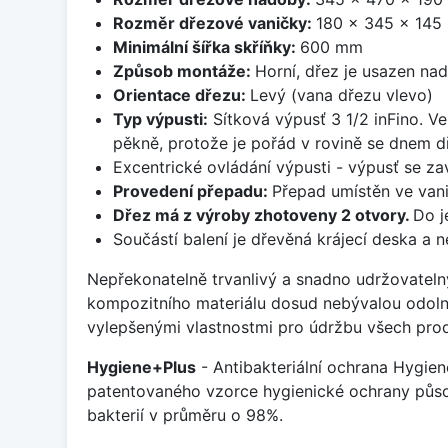
Rozměr dřezové vaničky:
180 x 345 x 14
Minimální šířka skříňky:
600 mm
Způsob montáže:
Horní, dřez je usazen na
Orientace dřezu:
Levý (vana dřezu vlevo)
Typ výpusti:
Sítková výpusť 3 1/2 inFino. Ve
pěkně, protože je pořád v rovině se dnem d
Excentrické ovládání výpusti - výpusť se zav
Provedení přepadu:
Přepad umístěn ve van
Dřez má z výroby zhotoveny 2 otvory.
Do j
Součástí balení je dřevěná krájecí deska a 
Nepřekonatelně trvanlivý a snadno udržovateln
kompozitního materiálu dosud nebývalou odoln
vylepšenými vlastnostmi pro údržbu všech prod
Hygiene+Plus
- Antibakteriální ochrana Hygien
patentovaného vzorce hygienické ochrany působ
bakterií v průměru o 98%.