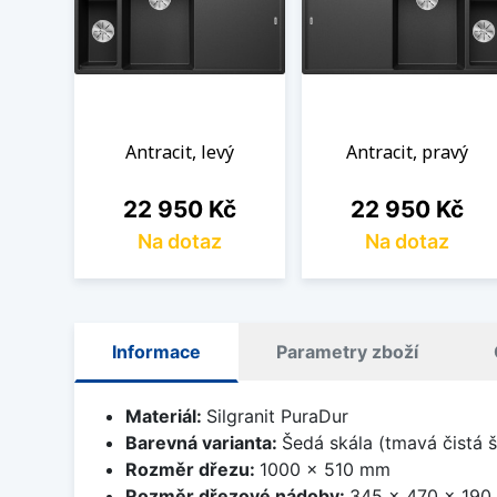
Antracit, levý
Antracit, pravý
Cena
Cena
22 950 Kč
22 950 Kč
Na dotaz
Na dotaz
Informace
Parametry zboží
Materiál:
Silgranit PuraDur
Barevná varianta:
Šedá skála (tmavá čistá 
Rozměr dřezu:
1000 x 510 mm
Rozměr dřezové nádoby:
345 x 470 x 19