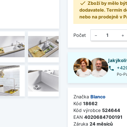

Zboží by mělo být
dodavatele. Termín d
nebo na prodejně v P
Počet
−
+
Jakýkol
+420
phone
Po-Pá
Značka
Blanco
Kód
18662
Kód výrobce
524644
EAN
4020684700191
Záruka
24 měsíců