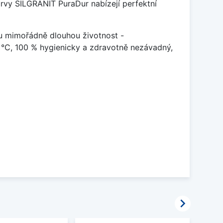
arvy SILGRANIT PuraDur nabízejí perfektní
u mimořádně dlouhou životnost -
 °C, 100 % hygienicky a zdravotně nezávadný,
