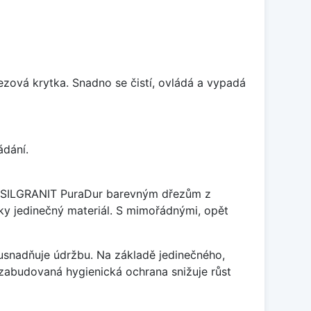
rezová krytka. Snadno se čistí, ovládá a vypadá
ádání.
je SILGRANIT PuraDur barevným dřezům z
y jedinečný materiál. S mimořádnými, opět
ý usnadňuje údržbu. Na základě jedinečného,
zabudovaná hygienická ochrana snižuje růst