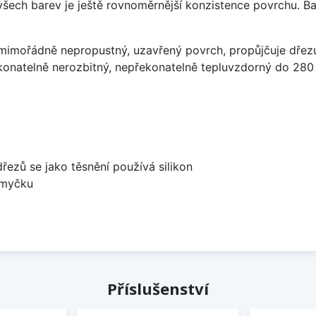
 všech barev je ještě rovnoměrnější konzistence povrchu. B
imořádně nepropustný, uzavřený povrch, propůjčuje dřez
konatelně nerozbitný, nepřekonatelně tepluvzdorný do 280
dřezů se jako těsnění používá silikon
 myčku
Příslušenství