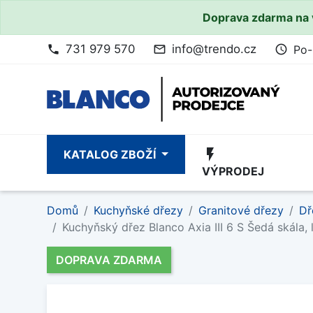
Doprava zdarma na 
731 979 570
info@trendo.cz
Po-
phone
mail_outline
access_time
flash_on
KATALOG ZBOŽÍ
VÝPRODEJ
Domů
Kuchyňské dřezy
Granitové dřezy
Dř
Kuchyňský dřez Blanco Axia III 6 S Šedá skála,
DOPRAVA ZDARMA