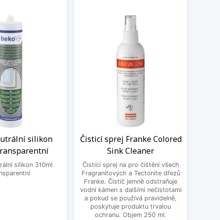
trální silikon
Čisticí sprej Franke Colored
Sada
transparentní
Sink Cleaner
dř
ální silikon 310ml
Čisticí sprej na pro čištění všech
nsparentní
Fragranitových a Tectonite dřezů
Čisti
Franke. Čistič jemně odstraňuje
Blanc
vodní kámen s dalšími nečistotami
mastn
a pokud se používá pravidelně,
odol
poskytuje produktu trvalou
čis
ochranu. Objem 250 ml.
Silgra