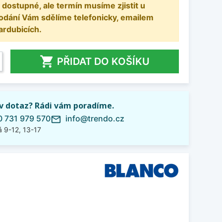
 dostupné, ale termín musíme zjistit u
odání Vám sdělíme telefonicky, emailem
ardubicích.

PŘIDAT DO KOŠÍKU
iv dotaz? Rádi vám poradíme.
 731 979 570
info@trendo.cz
mail_outline
 9-12, 13-17