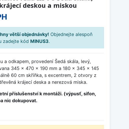
 krájecí deskou a miskou
PH
hny větší objednávky!
Objednejte alespoň
ku zadejte kód
MINUS3
.
u a odkapem, provedení Šedá skála, levý,
vana 345 x 470 x 190 mm a 180 x 345 x 145
álně 60 cm skříňka, s excentrem, 2 otvory z
dřevěná krájecí deska a nerezová miska.
tní příslušenství k montáži. (výpusť, sifon,
ba nic dokupovat.