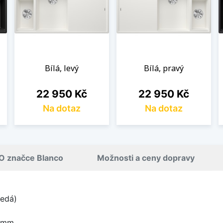
Bílá, levý
Bílá, pravý
Cena
Cena
22 950 Kč
22 950 Kč
Na dotaz
Na dotaz
O značce Blanco
Možnosti a ceny dopravy
šedá)
0 mm