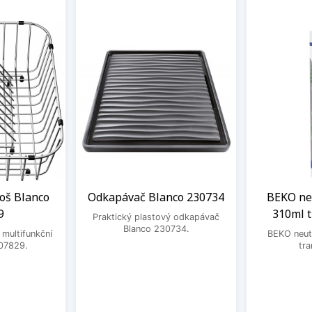
oš Blanco
Odkapávač Blanco 230734
BEKO neu
9
310ml 
Praktický plastový odkapávač
Blanco 230734.
 multifunkční
BEKO neutr
07829.
tra