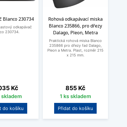
 Blanco 230734
Rohová odkapávací miska
BE
Blanco 235866, pro dřezy
3
plastový odkapávač
Dalago, Pleon, Metra
nco 230734.
BEK
Praktická rohová miska Blanco
235866 pro dřezy řad Dalago,
Pleon a Metra. Plast, rozměr 215
x 215 mm.
na
Cena
035 Kč
855 Kč
s skladem
1 ks skladem
t do košíku
Přidat do košíku