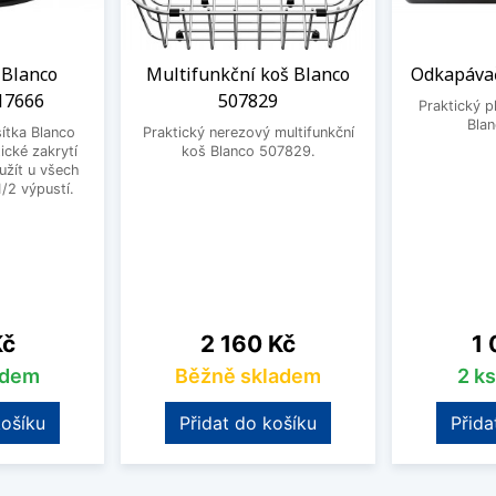
 Blanco
Multifunkční koš Blanco
Odkapávač
17666
507829
Praktický 
Bla
ítka Blanco
Praktický nerezový multifunkční
ické zakrytí
koš Blanco 507829.
užít u všech
1/2 výpustí.
Cena
Ce
Kč
2 160 Kč
1 
adem
Běžně skladem
2 k
košíku
Přidat do košíku
Přida