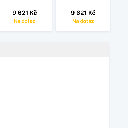
Cena
Cena
9 621 Kč
9 621 Kč
Na dotaz
Na dotaz