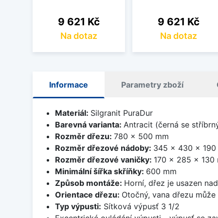
Cena
Cena
9 621 Kč
9 621 Kč
Na dotaz
Na dotaz
Informace
Parametry zboží
Materiál:
Silgranit PuraDur
Barevná varianta:
Antracit (černá se stříbr
Rozměr dřezu:
780 x 500 mm
Rozměr dřezové nádoby:
345 x 430 x 19
Rozměr dřezové vaničky:
170 x 285 x 130
Minimální šířka skříňky:
600 mm
Způsob montáže:
Horní, dřez je usazen na
Orientace dřezu:
Otočný, vana dřezu může 
Typ výpusti:
Sítková výpusť 3 1/2
Excentrické ovládání výpusti - výpusť se zav