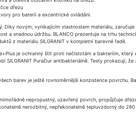
ičce dřezu
vory pro baterii a excentrické ovládání.
ý. Díky novým, vynikajícím vlastnostem materiálu, zaruču
ost a snadnou údržbu. BLANCO prezentuje na trhu technick
uktů z materiálu SILGRANIT v kompletní barevné řadě.
e+Plus je ochranný štít proti nečistotám a bakteriím, kter
í SILGRANIT PuraDur antibakteriálně. Testy prokazují, že 
 všech barev je ještě rovnoměrnější konzistence povrchu. B
imořádně nepropustný, uzavřený povrch, propůjčuje dřez
konatelně nerozbitný, nepřekonatelně tepluvzdorný do 280