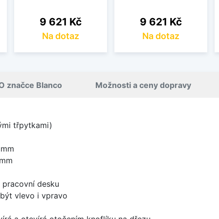
Cena
Cena
9 621 Kč
9 621 Kč
Na dotaz
Na dotaz
O značce Blanco
Možnosti a ceny dopravy
nými třpytkami)
0 mm
 mm
d pracovní desku
být vlevo i vpravo
írá a otevírá otočením knoflíku na dřezu.