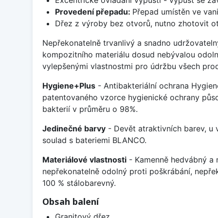
Provedení přepadu:
Přepad umístěn ve van
Dřez z výroby bez otvorů, nutno zhotovit ot
Nepřekonatelně trvanlivý a snadno udržovateln
kompozitního materiálu dosud nebývalou odoln
vylepšenými vlastnostmi pro údržbu všech prod
Hygiene+Plus
- Antibakteriální ochrana Hygien
patentovaného vzorce hygienické ochrany působ
bakterií v průměru o 98%.
Jedinečné barvy
- Devět atraktivních barev, u
soulad s bateriemi BLANCO.
Materiálové vlastnosti
- Kamenně hedvábný a m
nepřekonatelně odolný proti poškrábání, nepře
100 % stálobarevný.
Obsah balení
Granitový dřez