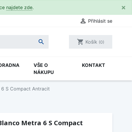
×
kce
najdete zde
.

Přihlásit se

shopping_cart
Košík
(0)
ORADNA
VŠE O
KONTAKT
NÁKUPU
 6 S Compact Antracit
Blanco Metra 6 S Compact