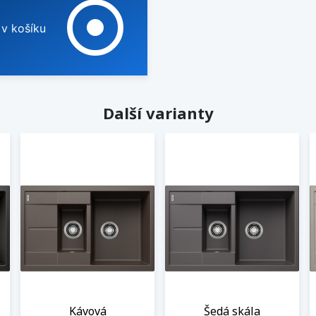
adjust
 v košíku
Další varianty
Kávová
Šedá skála