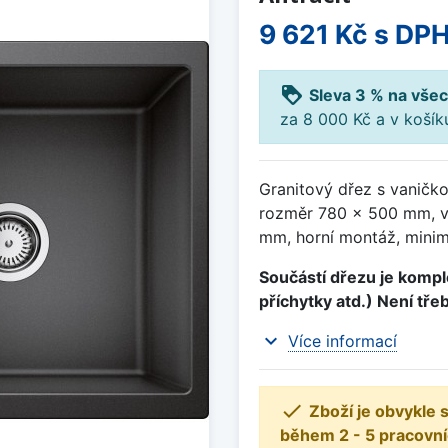
9 621 Kč
s DP
loyalty
Sleva 3 % na všec
za 8 000 Kč a v koší
Granitový dřez s vaničko
rozměr 780 x 500 mm, v
mm, horní montáž, minim
Součástí dřezu je komple
příchytky atd.) Není tře
expand_more
Více informací

Zboží je obvykle
během 2 - 5 pracovní