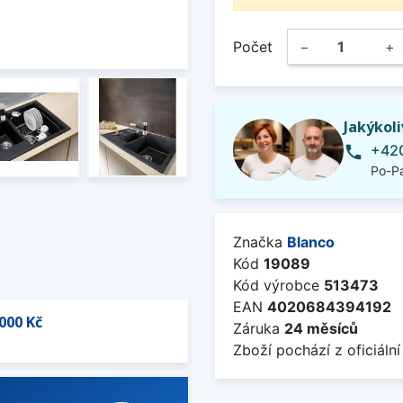
Počet
−
+
Jakýkol
+420
phone
Po-Pá
Značka
Blanco
Kód
19089
Kód výrobce
513473
EAN
4020684394192
000 Kč
Záruka
24 měsíců
Zboží pochází z oficiální