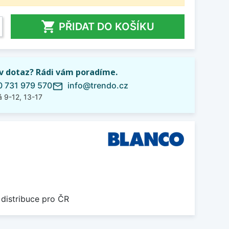

PŘIDAT DO KOŠÍKU
iv dotaz? Rádi vám poradíme.
 731 979 570
info@trendo.cz
mail_outline
 9-12, 13-17
 distribuce pro ČR