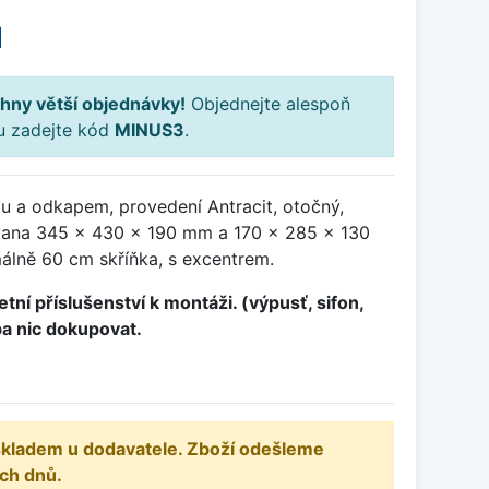
H
hny větší objednávky!
Objednejte alespoň
ku zadejte kód
MINUS3
.
u a odkapem, provedení Antracit, otočný,
ana 345 x 430 x 190 mm a 170 x 285 x 130
álně 60 cm skříňka, s excentrem.
tní příslušenství k montáži. (výpusť, sifon,
ba nic dokupovat.
 skladem u dodavatele. Zboží odešleme
ch dnů.