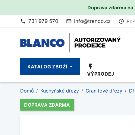
Doprava zdarma na 
731 979 570
info@trendo.cz
Po-
phone
mail_outline
access_time
flash_on
KATALOG ZBOŽÍ
VÝPRODEJ
Domů
Kuchyňské dřezy
Granitové dřezy
Dř
DOPRAVA ZDARMA