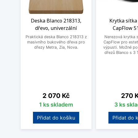
Deska Blanco 218313,
Krytka sítka
dřevo, univerzální
CapFlow 5
Praktická deska Blanco 218313 z
Nerezová krytka s
masivního bukového dřeva pro
CapFlow pro estet
dřezy Metra, Zia, Nova.
výpusti. Možné po
dřezů Blanco s 3 
Cena
Cena
2 070 Kč
270 
1 ks skladem
3 ks skl
Přidat do košíku
Přidat do 