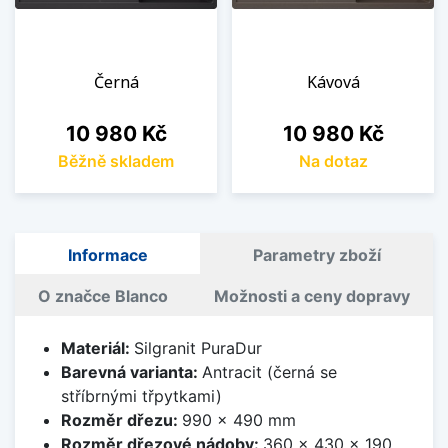
Černá
Kávová
Cena
Cena
10 980 Kč
10 980 Kč
Běžně skladem
Na dotaz
Informace
Parametry zboží
O značce Blanco
Možnosti a ceny dopravy
Materiál:
Silgranit PuraDur
Barevná varianta:
Antracit (černá se
stříbrnými třpytkami)
Rozměr dřezu:
990 x 490 mm
Rozměr dřezové nádoby:
360 x 430 x 190