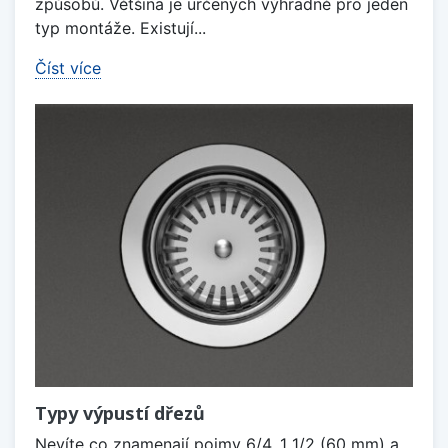
způsobů. Většina je určených výhradně pro jeden
typ montáže. Existují...
Číst více
Typy výpustí dřezů
Nevíte co znamenají pojmy 6/4, 1 1/2 (60 mm) a