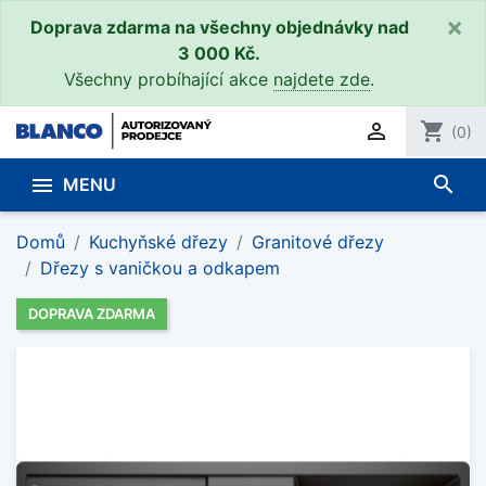
×
Doprava zdarma na všechny objednávky nad
3 000 Kč.
Všechny probíhající akce
najdete zde
.

shopping_cart
(0)
search

MENU
Domů
Kuchyňské dřezy
Granitové dřezy
Dřezy s vaničkou a odkapem
DOPRAVA ZDARMA