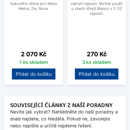
bukového dřeva pro dřezy
zakrytí výpusti. Možné použít
Metra, Zia, Nova.
u všech dřezů Blanco s 3 1/2
výpustí.
Cena
Cena
2 070 Kč
270 Kč
1 ks skladem
3 ks skladem
Přidat do košíku
Přidat do košíku
SOUVISEJÍCÍ ČLÁNKY Z NAŠÍ PORADNY
Nevíte jak vybrat? Nahlédněte do naší poradny a
snad najdete, co hledáte. Pokud ne, zavolejte
nebo napište a určitě najdeme řešení.