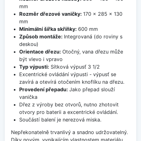
mm
Rozměr dřezové vaničky:
170 x 285 x 130
mm
Minimální šířka skříňky:
600 mm
Způsob montáže:
Integrovaná (do roviny s
deskou)
Orientace dřezu:
Otočný, vana dřezu může
být vlevo i vpravo
Typ výpusti:
Sítková výpusť 3 1/2
Excentrické ovládání výpusti - výpusť se
zavírá a otevírá otočením knoflíku na dřezu.
Provedení přepadu:
Jako přepad slouží
vanička
Dřez z výroby bez otvorů, nutno zhotovit
otvory pro baterii a excentrické ovládání.
Součástí balení je nerezová miska.
Nepřekonatelně trvanlivý a snadno udržovatelný.
Díky novým, vynikajícím vlastnostem materiálu,