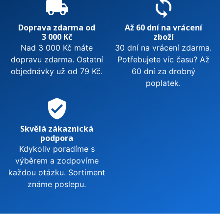
local_shipping
sync
Doprava zdarma od
Až 60 dní na vrácení
3 000 Kč
zboží
Nad 3 000 Kč máte
30 dní na vrácení zdarma.
dopravu zdarma. Ostatní
Potřebujete víc času? Až
objednávky už od 79 Kč.
60 dní za drobný
poplatek.
verified_user
Skvělá zákaznická
podpora
Kdykoliv poradíme s
výběrem a zodpovíme
každou otázku. Sortiment
známe poslepu.