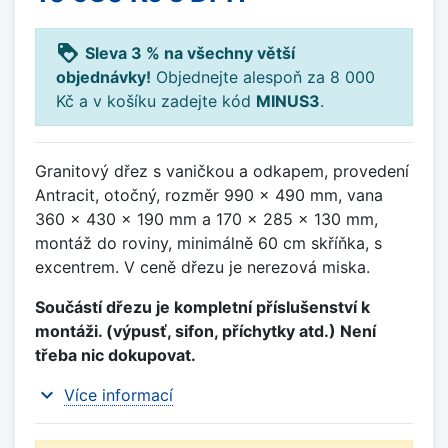
loyalty
Sleva 3 % na všechny větší
objednávky!
Objednejte alespoň za 8 000
Kč a v košíku zadejte kód
MINUS3
.
Granitový dřez s vaničkou a odkapem, provedení
Antracit, otočný, rozměr 990 x 490 mm, vana
360 x 430 x 190 mm a 170 x 285 x 130 mm,
montáž do roviny, minimálně 60 cm skříňka, s
excentrem. V ceně dřezu je nerezová miska.
Součástí dřezu je kompletní příslušenství k
montáži. (výpusť, sifon, příchytky atd.) Není
třeba nic dokupovat.
expand_more
Více informací