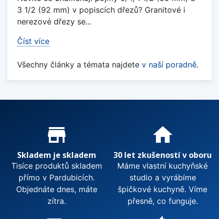
3 1/2 (92 mm) v popiscích dřezů? Granitové i
nerezové dřezy se...
Číst více
Všechny články a témata najdete
v naší poradně
.
Proč nakupovat u nás?
store_mall_directory
home
Skladem je skladem
30 let zkušeností v oboru
Tisíce produktů skladem
Máme vlastní kuchyňské
přímo v Pardubicích.
studio a vyrábíme
Objednáte dnes, máte
špičkové kuchyně. Víme
zítra.
přesně, co funguje.