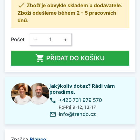

Zboží je obvykle skladem u dodavatele.
Zboží odešleme během 2 - 5 pracovních
dnů.
Počet
−
+

PŘIDAT DO KOŠÍKU
Jakýkoliv dotaz? Rádi vám
poradíme.
+420 731 979 570
phone
Po-Pá 9-12, 13-17
info@trendo.cz
mail_outline
Značka
Blanco