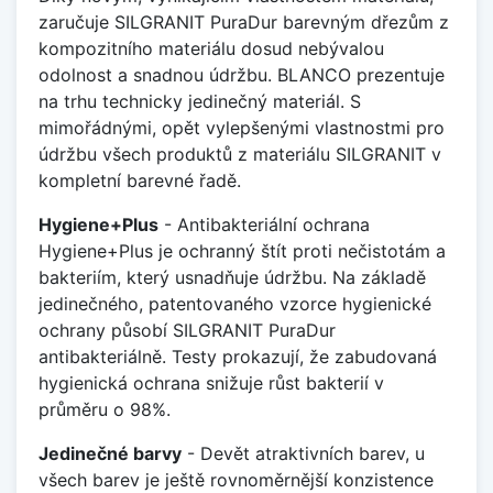
zaručuje SILGRANIT PuraDur barevným dřezům z
kompozitního materiálu dosud nebývalou
odolnost a snadnou údržbu. BLANCO prezentuje
na trhu technicky jedinečný materiál. S
mimořádnými, opět vylepšenými vlastnostmi pro
údržbu všech produktů z materiálu SILGRANIT v
kompletní barevné řadě.
Hygiene+Plus
- Antibakteriální ochrana
Hygiene+Plus je ochranný štít proti nečistotám a
bakteriím, který usnadňuje údržbu. Na základě
jedinečného, patentovaného vzorce hygienické
ochrany působí SILGRANIT PuraDur
antibakteriálně. Testy prokazují, že zabudovaná
hygienická ochrana snižuje růst bakterií v
průměru o 98%.
Jedinečné barvy
- Devět atraktivních barev, u
všech barev je ještě rovnoměrnější konzistence