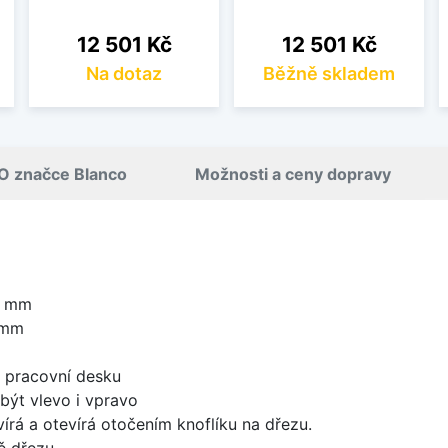
Cena
Cena
12 501 Kč
12 501 Kč
Na dotaz
Běžně skladem
O značce Blanco
Možnosti a ceny dopravy
0 mm
 mm
d pracovní desku
být vlevo i vpravo
írá a otevírá otočením knoflíku na dřezu.
ě dřezu