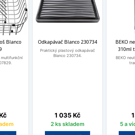
oš Blanco
Odkapávač Blanco 230734
BEKO neu
9
310ml 
Praktický plastový odkapávač
Blanco 230734.
 multifunkční
BEKO neutr
07829.
tra
Cena
C
 Kč
1 035 Kč
1
ladem
2 ks skladem
5 a v