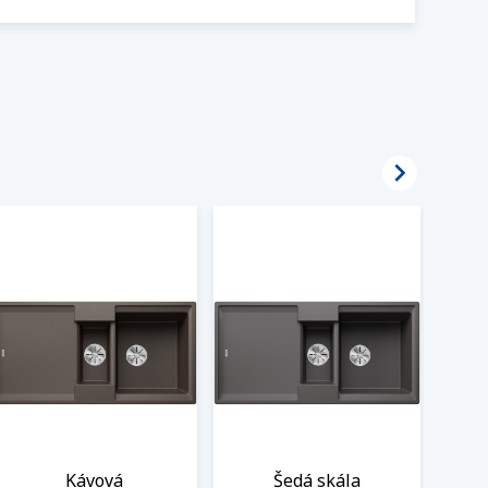

Kávová
Šedá skála