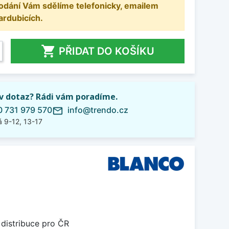
odání Vám sdělíme telefonicky, emailem
ardubicích.

PŘIDAT DO KOŠÍKU
iv dotaz? Rádi vám poradíme.
 731 979 570
info@trendo.cz
mail_outline
 9-12, 13-17
 distribuce pro ČR