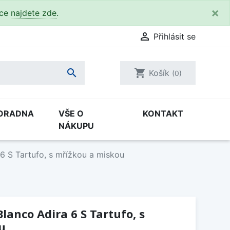
×
kce
najdete zde
.

Přihlásit se

shopping_cart
Košík
(0)
ORADNA
VŠE O
KONTAKT
NÁKUPU
6 S Tartufo, s mřížkou a miskou
lanco Adira 6 S Tartufo, s
u