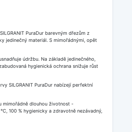
je SILGRANIT PuraDur barevným dřezům z
y jedinečný materiál. S mimořádnými, opět
ý usnadňuje údržbu. Na základě jedinečného,
zabudovaná hygienická ochrana snižuje růst
arvy SILGRANIT PuraDur nabízejí perfektní
u mimořádně dlouhou životnost -
 °C, 100 % hygienicky a zdravotně nezávadný,