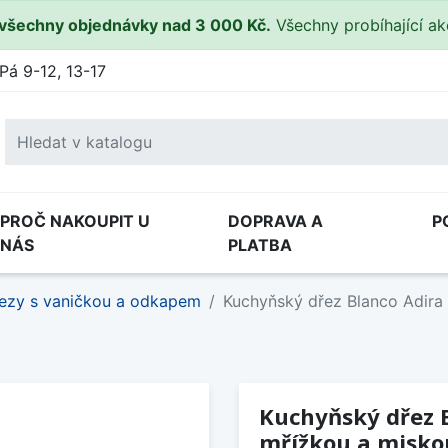
všechny objednávky nad 3 000 Kč.
Všechny probíhající a
Pá 9-12, 13-17
PROČ NAKOUPIT U
DOPRAVA A
P
NÁS
PLATBA
ezy s vaničkou a odkapem
Kuchyňský dřez Blanco Adira 
Kuchyňský dřez B
mřížkou a misko