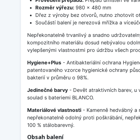
Rozměr výřezu:
980 x 480 mm
Dřez z výroby bez otvorů, nutno zhotovit ot
Součástí balení je nerezová mřížka a víceúč
Nepřekonatelně trvanlivý a snadno udržovateln
kompozitního materiálu dosud nebývalou odoln
vylepšenými vlastnostmi pro údržbu všech prod
Hygiene+Plus
- Antibakteriální ochrana Hygien
patentovaného vzorce hygienické ochrany působ
bakterií v průměru o 98%.
Jedinečné barvy
- Devět atraktivních barev, u
soulad s bateriemi BLANCO.
Materiálové vlastnosti
- Kamenně hedvábný a m
nepřekonatelně odolný proti poškrábání, nepře
100 % stálobarevný.
Obsah balení