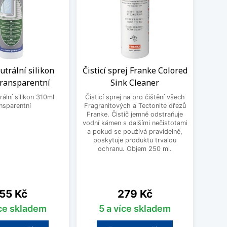
trální silikon
Čisticí sprej Franke Colored
Sada
transparentní
Sink Cleaner
dř
ální silikon 310ml
Čisticí sprej na pro čištění všech
nsparentní
Fragranitových a Tectonite dřezů
Čisti
Franke. Čistič jemně odstraňuje
Blanc
vodní kámen s dalšími nečistotami
mastn
a pokud se používá pravidelně,
odol
poskytuje produktu trvalou
čis
ochranu. Objem 250 ml.
Silgra
ena
Cena
55 Kč
279 Kč
íce skladem
5 a více skladem