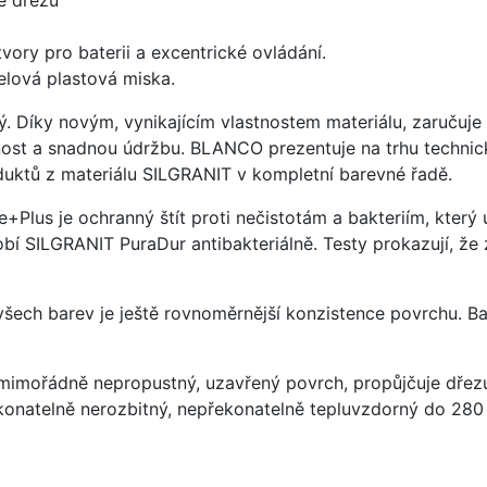
vory pro baterii a excentrické ovládání.
elová plastová miska.
ý. Díky novým, vynikajícím vlastnostem materiálu, zaruču
ost a snadnou údržbu. BLANCO prezentuje na trhu technick
uktů z materiálu SILGRANIT v kompletní barevné řadě.
e+Plus je ochranný štít proti nečistotám a bakteriím, kter
í SILGRANIT PuraDur antibakteriálně. Testy prokazují, že 
 všech barev je ještě rovnoměrnější konzistence povrchu. B
imořádně nepropustný, uzavřený povrch, propůjčuje dřez
konatelně nerozbitný, nepřekonatelně tepluvzdorný do 280