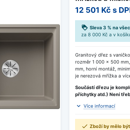
12 501 Kč
s D
loyalty
Sleva 3 % na všec
za 8 000 Kč a v koší
Granitový dřez s vaničk
rozměr 1 000 x 500 mm,
mm, horní montáž, minim
je nerezová mřížka a víc
Součástí dřezu je komple
příchytky atd.) Není tře
expand_more
Více informací

Zboží by mělo být