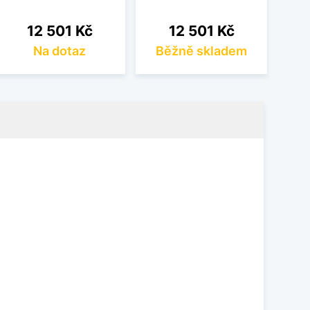
Cena
Cena
12 501 Kč
12 501 Kč
Na dotaz
Běžně skladem