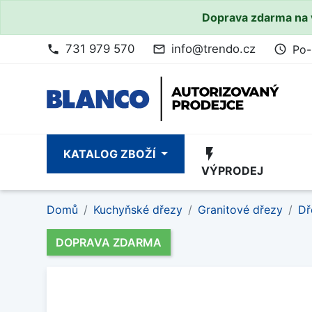
Doprava zdarma na 
731 979 570
info@trendo.cz
Po-
phone
mail_outline
access_time
flash_on
KATALOG ZBOŽÍ
VÝPRODEJ
Domů
Kuchyňské dřezy
Granitové dřezy
Dř
DOPRAVA ZDARMA