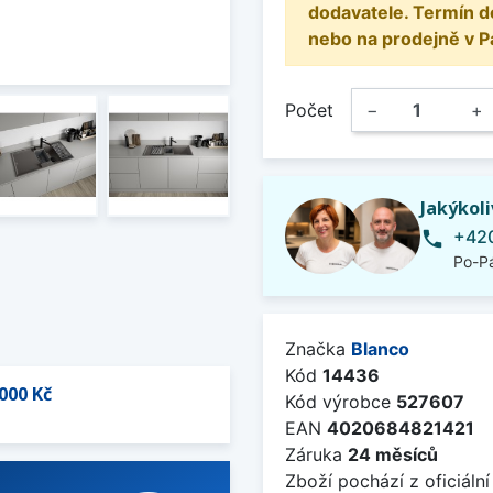
dodavatele. Termín d
nebo na prodejně v P
Počet
−
+
Jakýkol
+420
phone
Po-Pá
Značka
Blanco
Kód
14436
000 Kč
Kód výrobce
527607
EAN
4020684821421
Záruka
24 měsíců
Zboží pochází z oficiální