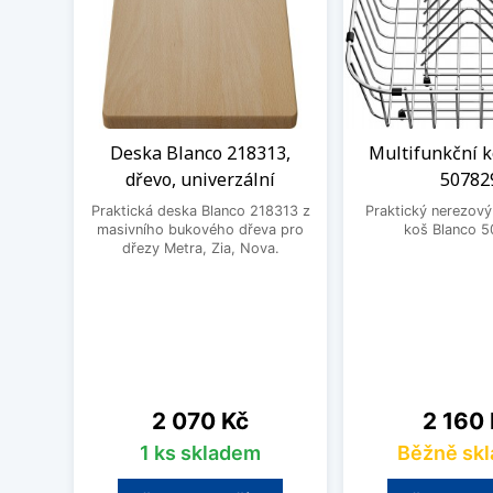
Deska Blanco 218313,
Multifunkční k
dřevo, univerzální
50782
Praktická deska Blanco 218313 z
Praktický nerezový
masivního bukového dřeva pro
koš Blanco 5
dřezy Metra, Zia, Nova.
Cena
Cena
2 070 Kč
2 160
1 ks skladem
Běžně sk