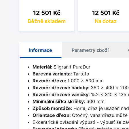
Cena
Cena
12 501 Kč
12 501 Kč
Běžně skladem
Na dotaz
Informace
Parametry zboží
Materiál:
Silgranit PuraDur
Barevná varianta:
Tartufo
Rozměr dřezu:
1 000 x 500 mm
Rozměr dřezové nádoby:
360 x 400 x 20
Rozměr dřezové vaničky:
152 x 310 x 135
Minimální šířka skříňky:
600 mm
Způsob montáže:
Horní, dřez je usazen na
Orientace dřezu:
Otočný, vana dřezu může 
Excentrické ovládání výpusti - výpusť se zav
Provedení přepadu:
Přepad umístěn ve van