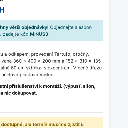
PH
hny větší objednávky!
Objednejte alespoň
ku zadejte kód
MINUS3
.
ou a odkapem, provedení Tartufo, otočný,
 vana 360 x 400 x 200 mm a 152 x 310 x 135
álně 60 cm skříňka, s excentrem. V ceně dřezu
eúčelová plastová miska.
tní příslušenství k montáži. (výpusť, sifon,
ba nic dokupovat.
 dostupné, ale termín musíme zjistit u