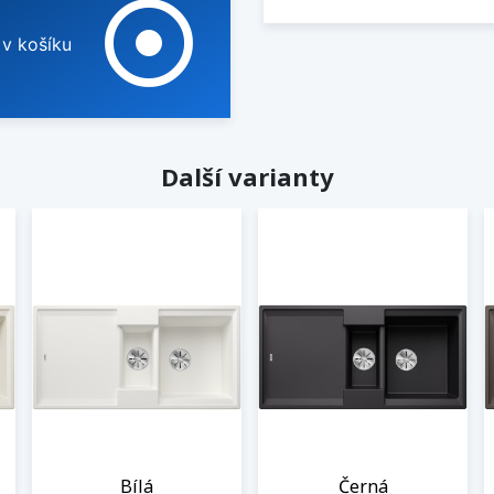
adjust
 v košíku
Další varianty
Bílá
Černá